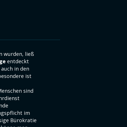
n wurden, ließ
age
entdeckt
s auch in den
besondere ist
 Menschen sind
hrdienst
ende
gspflicht im
sige Bürokratie