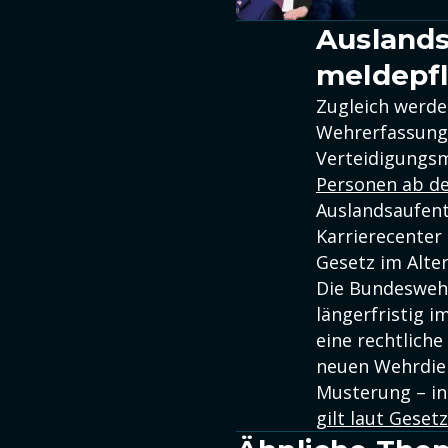
Auslands
meldepfl
Zugleich werde
Wehrerfassung 
Verteidigungsm
Personen ab de
Auslandsaufent
Karrierecenter
Gesetz im Alter
Die Bundeswehr
längerfristig i
eine rechtlich
neuen Wehrdiens
Musterung – in
gilt laut Gese