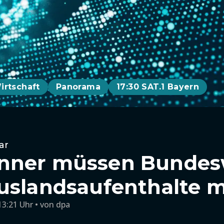
irtschaft
Panorama
17:30 SAT.1 Bayern
ar
nner müssen Bundes
uslandsaufenthalte 
13:21 Uhr
von
dpa