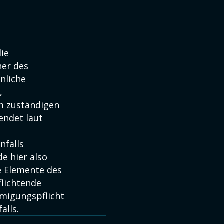
ie
her des
nliche
,
im zuständigen
endet laut
nfalls
de hier also
e Elemente des
flichtende
migungspflicht
alls.