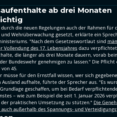
aufenthalte ab drei Monaten
ichtig
 durch die neuen Regelungen auch der Rahmen für d
und Wehrüberwachung gesetzt, erklärte ein Sprec
inisteriums. "Nach dem Gesetzeswortlaut sind
män
r Vollendung des 17. Lebensjahres
dazu verpflichtet
halte, die länger als drei Monate dauern, vorab be
 der Bundeswehr genehmigen zu lassen." Die Pflicht 
 von 45.
 müsse für den Ernstfall wissen, wer sich gegebene
m Ausland aufhalte, führte der Sprecher aus. "Es wur
e Grundlage geschaffen, um bei Bedarf verpflichtend
tes – wie zum Beispiel die seit 1. Januar 2026 verp
 der praktischen Umsetzung zu stützen."
Die Geneh
tz auch außerhalb des Spannungs- und Verteidigungsf