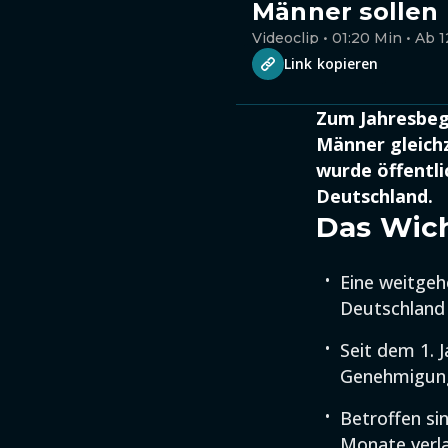
Männer sollen
Videoclip • 01:20 Min • Ab 1
Link kopieren
Zum Jahresbegi
Männer gleich
wurde öffentli
Deutschland.
Das Wich
Eine weitge
Deutschland
Seit dem 1. 
Genehmigung
Betroffen si
Monate verl