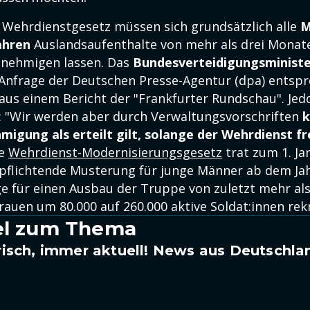
Wehrdienstgesetz müssen sich grundsätzlich alle
M
ahren
Auslandsaufenthalte von mehr als drei Monat
nehmigen lassen. Das
Bundesverteidigungsminist
 Anfrage der Deutschen Presse-Agentur (dpa) entsp
aus einem Bericht der "Frankfurter Rundschau". Jed
: "Wir werden aber durch Verwaltungsvorschriften
k
igung als erteilt gilt, solange der Wehrdienst frei
te
Wehrdienst-Modernisierungsgesetz
trat zum 1. Jan
erpflichtende Musterung für junge Männer ab dem Ja
ige für einen Ausbau der Truppe von zuletzt mehr al
auen um 80.000 auf 260.000 aktive Soldat:innen rek
kel zum Thema
isch, immer aktuell! News aus Deutschla