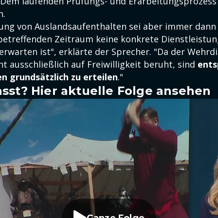
 Dem laufenden Prüfungs- und Erarbeitungsprozes
n.
ng von Auslandsaufenthalten sei aber immer dann z
betreffenden Zeitraum keine konkrete Dienstleistung
erwarten ist", erklärte der Sprecher. "Da der Wehrd
 ausschließlich auf Freiwilligkeit beruht, sind
ents
 grundsätzlich zu erteilen
."
sst? Hier aktuelle Folge ansehen