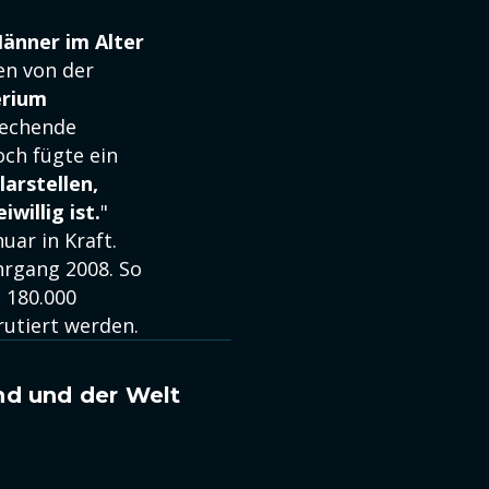
änner im Alter
en von der
erium
rechende
och fügte ein
larstellen,
willig ist.
"
uar in Kraft.
hrgang 2008. So
s 180.000
rutiert werden.
nd und der Welt