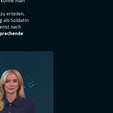
s könne man
u erteilen,
 als Soldatin
ienst nach
prechende