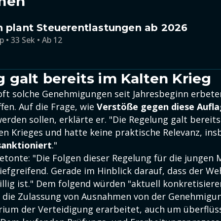
men
n plant Steuerentlastungen ab 2026
p • 33 Sek • Ab 12
 galt bereits im Kalten Krieg
 oft solche Genehmigungen seit Jahresbeginn erbete
fen. Auf die Frage, wie
Verstöße gegen diese Aufl
erden sollen, erklärte er. "Die Regelung galt bereit
en Krieges und hatte keine praktische Relevanz, ins
sanktioniert
."
etonte: "Die Folgen dieser Regelung für die jungen
iefgreifend. Gerade im Hinblick darauf, dass der We
illig ist." Dem folgend würden "aktuell konkretisier
 die Zulassung von Ausnahmen von der Genehmigun
ium der Verteidigung erarbeitet, auch um überflüs