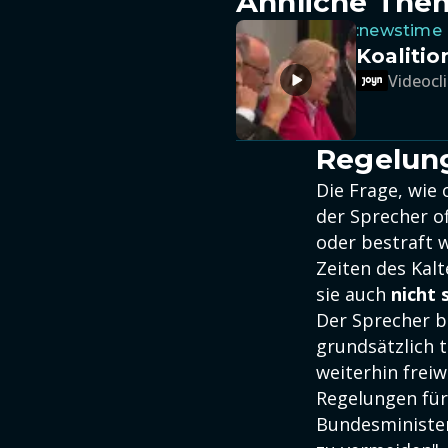
Ähnliche The
:newstime
Koalitio
Videocli
Regelung
Die Frage, wie
der Sprecher of
oder bestraft w
Zeiten des Kalt
sie auch
nicht 
Der Sprecher b
grundsätzlich t
weiterhin freiw
Regelungen für
Bundesminister