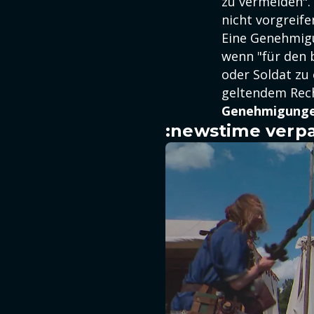
zu vermeiden".
nicht vorgreife
Eine Genehmigu
wenn "für den 
oder Soldat zu 
geltendem Recht
Genehmigungen
:newstime verpa