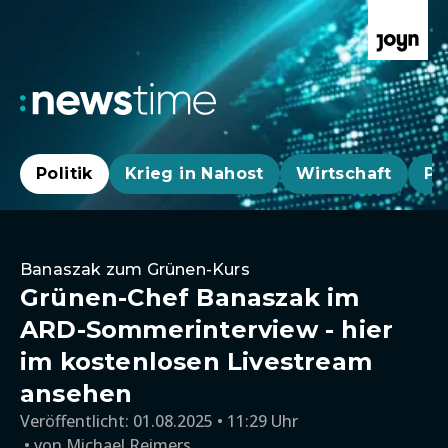
Politik
Krieg in Nahost
Wirtschaft
Pa
Banaszak zum Grünen-Kurs
Grünen-Chef Banaszak im
ARD-Sommerinterview - hier
im kostenlosen Livestream
ansehen
Veröffentlicht:
01.08.2025 • 11:29 Uhr
von
Michael Reimers