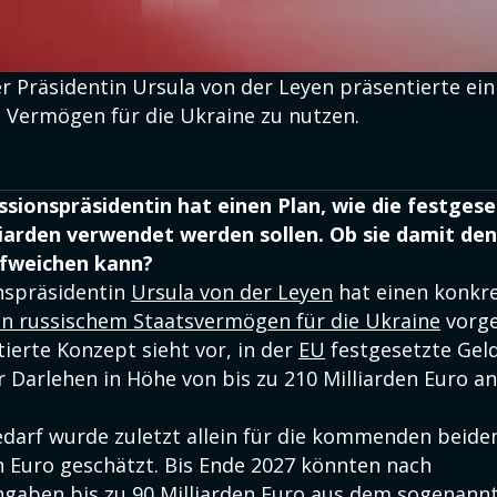
 Präsidentin Ursula von der Leyen präsentierte ei
s Vermögen für die Ukraine zu nutzen.
ionspräsidentin hat einen Plan, wie die festges
liarden verwendet werden sollen. Ob sie damit de
ufweichen kann?
spräsidentin
Ursula von der Leyen
hat einen konkr
n russischem Staatsvermögen für die Ukraine
vorge
ierte Konzept sieht vor, in der
EU
festgesetzte Gel
 Darlehen in Höhe von bis zu 210 Milliarden Euro an
darf wurde zuletzt allein für die kommenden beiden
en Euro geschätzt. Bis Ende 2027 könnten nach
aben bis zu 90 Milliarden Euro aus dem sogenann