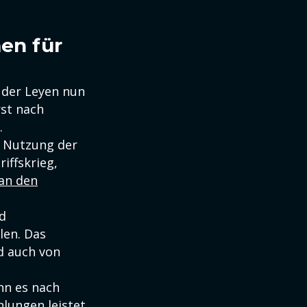
en für
 der Leyen nun
rst nach
.
e Nutzung der
iffskrieg,
 an den
nd
len. Das
d auch von
nn es nach
lungen leistet.