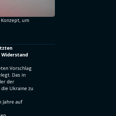
n Konzept, um
etzten
n Widerstand
eten Vorschlag
legt. Das in
der der
 die Ukraine zu
 Jahre auf
ten