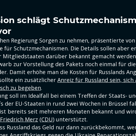
ion schlägt Schutzmechanism
vor
hen Regierung Sorgen zu nehmen, präsentierte von
e für Schutzmechanismen. Die Details sollen aber e
 Mitgliedstaaten darüber bekannt gemacht werden
warb zur Vorstellung des Pakets noch einmal für di
der. Damit erhöhe man die Kosten für Russlands Angr
sollte ein zusätzlicher
Anreiz für Russland sein, sich
isch zu begeben
.
ng soll im Idealfall bei einem Treffen der Staats- u
s der EU-Staaten in rund zwei Wochen in Brüssel fal
st bereits seit mehreren Monaten bekannt und wir
Friedrich Merz
(
CDU
) unterstützt.
dass Russland das Geld nur dann zurückbekommt, we
nes Angriffskriegs gegen die Ukraine Reparationszah