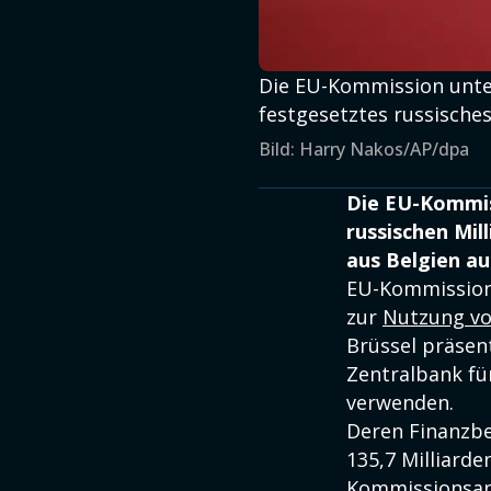
Die EU-Kommission unter
festgesetztes russische
Bild: Harry Nakos/AP/dpa
Die EU-Kommiss
russischen Mil
aus Belgien a
EU-Kommission
zur
Nutzung vo
Brüssel präsent
Zentralbank für
verwenden.
Deren Finanzbe
135,7 Milliard
Kommissionsang