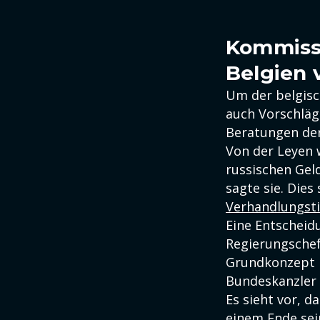
Kommiss
Belgien 
Um der belgisc
auch Vorschläg
Beratungen der
Von der Leyen 
russischen Gel
sagte sie. Dies 
Verhandlungst
Eine Entscheidu
Regierungschef
Grundkonzept i
Bundeskanzler
Es sieht vor, 
einem Ende sei