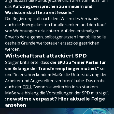
Signal, dass die Politik jetzt endlich alles tun muss, um
das
Aufstiegsversprechen zu erneuern und
Wachstumskräfte zu entfesseln."
Die Regierung soll nach dem Willen des Verbands
auch die Energiekosten für alle senken und den Kauf
von Wohnungen erleichtern. Auf den erstmaligen
Erwerb der eigenen, selbstgenutzten Immobilie solle
deshalb Grunderwerbsteuer ersatzlos gestrichen
werden.
Wirtschaftsrat attackiert SPD
Steiger kritisierte, dass
die
SPD
zu "einer Partei für
die Belange der Transferempfänger mutiert"
sei
und "in erschreckendem Maße die Unterstützung der
Arbeiter und Angestellten verloren" habe. Das drohe
auch der
CDU
, "wenn sie weiterhin in so starkem
Maße wie bislang die Vorstellungen der SPD mitträgt".
:newstime verpasst? Hier aktuelle Folge
ansehen