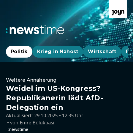
Politik
Krieg in Nahost
Wirtschaft
Pa
Weitere Annäherung
Weidel im US-Kongress?
Republikanerin lädt AfD-
Delegation ein
Aktualisiert:
29.10.2025 • 12:35 Uhr
von
Emre Bölükbasi
:newstime