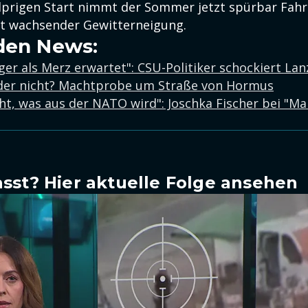
prigen Start nimmt der Sommer jetzt spürbar Fahrt
t wachsender Gewitterneigung.
den News:
er als Merz erwartet": CSU-Politiker schockiert Lan
der nicht? Machtprobe um Straße von Hormus
ht, was aus der NATO wird": Joschka Fischer bei "Ma
sst? Hier aktuelle Folge ansehen