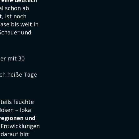
 eine deutlich
al schon ab
, ist noch
ase bis weit in
 Schauer und
er mit 30
ch heiße Tage
teils feuchte
ösen – lokal
regionen und
e Entwicklungen
darauf hin: