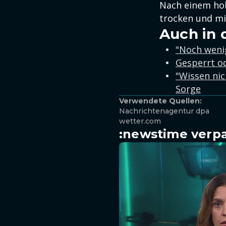
Nach einem hol
trocken und mi
Auch in 
"Noch wenig
Gesperrt o
"Wissen nic
Sorge
Verwendete Quellen:
Nachrichtenagentur dpa
wetter.com
:newstime verpa