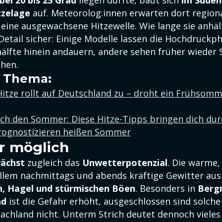
bei 20 bis 25 Grad
liegen dürfte, baut sich
im Süden
tzelage
auf. Meteorolog:innen erwarten dort region
ine ausgewachsene Hitzewelle. Wie lange sie anhält
Detail sicher: Einige Modelle lassen die Hochdruckph
ihälfte hinein andauern, andere sehen früher wieder
ehen.
 Thema:
itze rollt auf Deutschland zu – droht ein Frühsomm
ch den Sommer: Diese Hitze-Tipps bringen dich dur
rognostizieren heißen Sommer
r möglich
ächst
zugleich das
Unwetterpotenzial
. Die warme, 
allem nachmittags und abends kräftige Gewitter ausl
n, Hagel und stürmischen Böen
. Besonders in
Berg
nd
ist die Gefahr erhöht, ausgeschlossen sind solch
achland nicht. Unterm Strich deutet dennoch vieles 