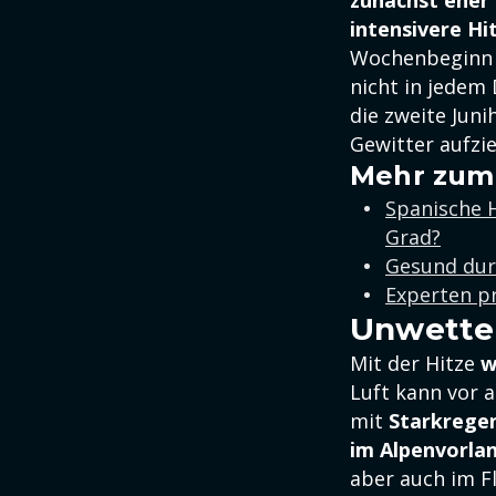
zunächst eher 
intensivere Hi
Wochenbeginn e
nicht in jedem 
die zweite Jun
Gewitter aufzi
Mehr zum
Spanische H
Grad?
Gesund dur
Experten p
Unwette
Mit der Hitze
w
Luft kann vor 
mit
Starkrege
im Alpenvorla
aber auch im Fl