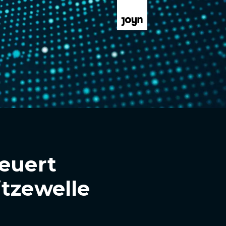
teuert
itzewelle