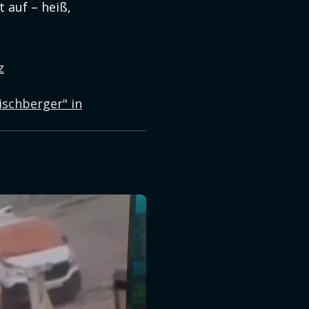
 auf – heiß,
z
ischberger" in