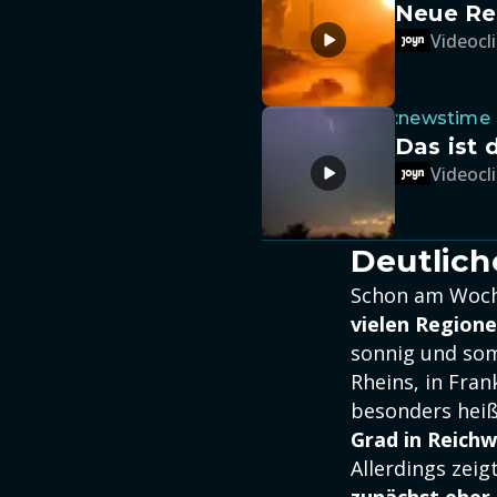
Neue Re
Videocli
:newstime
Das ist 
Videocli
Deutlich
Schon am Woch
vielen Regione
sonnig und som
Rheins, in Fran
besonders heiß
Grad in Reichw
Allerdings zeig