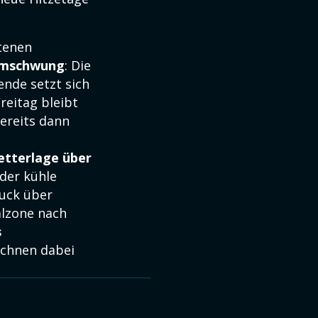
tenen
umschwung
: Die
ende setzt sich
reitag bleibt
bereits dann
tterlage über
der kühle
ruck über
alzone nach
s
ichnen dabei