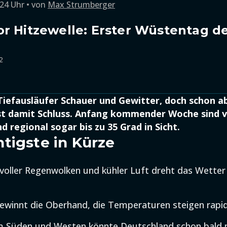
:24 Uhr
von
Max Strumberger
r Hitzewelle: Erster Wüstentag d
2
Tiefausläufer Schauer und Gewitter, doch schon 
t damit Schluss. Anfang kommender Woche sind v
 regional sogar bis zu 35 Grad in Sicht.
tigste in Kürze
oller Regenwolken und kühler Luft dreht das Wetter 
winnt die Oberhand, die Temperaturen steigen rapid
m Süden und Westen könnte Deutschland schon bald 