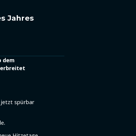
es Jahres
ab dem
erbreitet
jetzt spürbar
e.
neue Hitzetage