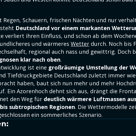
 Regen, Schauern, frischen Nächten und nur verhal
 steht
Deutschland vor einem markanten Wetter
te verliert ihren Einfluss, und schon ab dem Wochen
undlicheres und wärmeres
Wetter
durch. Noch bis F
echselhaft, regional auch nass und gewittrig. Doch 
ognosen klar nach oben
.
ntwicklung ist eine
großräumige Umstellung der We
nd Tiefdruckgebiete Deutschland zuletzt immer wie
ebracht haben, baut sich nun mehr und mehr Hochd
uf. Ein Azorenhoch dehnt sich aus, drängt die Front
fnet den Weg für
deutlich wärmere Luftmassen au
 bis subtropischen Regionen
. Die Wettermodelle ze
eschlossen ein sommerliches Szenario.
n: