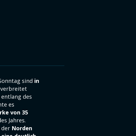
Sonntag sind
in
verbreitet
 entlang des
nte es
rke von 35
es Jahres.
d der
Norden