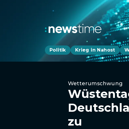
Politik
Krieg in Nahost
W
Wetterumschwung
Wüstentag
Deutschla
zu