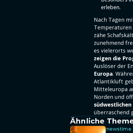
erleben.
Nach Tagen mit
Temperaturen
zähe Schafskäl
zunehmend fre
es vielerorts w
zeigen die Pr
Auslöser der E
Europa
. Währe
Atlantikluft g
Mitteleuropa a
Norden und öf
südwestlichen
überraschend g
Ähnliche Theme
:newstime