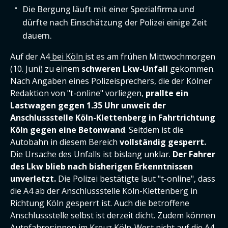
Die Bergung läuft mit einer Spezialfirma und
dürfte nach Einschätzung der Polizei einige Zeit
dauern.
Auf der A4
bei Köln
ist es am frühen Mittwochmorgen
(10. Juni) zu einem
schweren Lkw-Unfall
gekommen.
Nach Angaben eines Polizeisprechers, die der Kölner
Redaktion von "t-online" vorliegen,
prallte ein
Lastwagen gegen 1.35 Uhr unweit der
Anschlussstelle Köln-Klettenberg in Fahrtrichtung
Köln gegen eine Betonwand
. Seitdem ist die
Autobahn in diesem Bereich
vollständig gesperrt.
Die Ursache des Unfalls ist bislang unklar.
Der Fahrer
des Lkw blieb nach bisherigen Erkenntnissen
unverletzt.
Die Polizei bestätigte laut "t-online", dass
die A4 ab der Anschlussstelle Köln-Klettenberg in
Richtung Köln gesperrt ist. Auch die betroffene
Anschlussstelle selbst ist derzeit dicht. Zudem können
Autofahrer:innen im Kreuz Köln-West nicht auf die A4