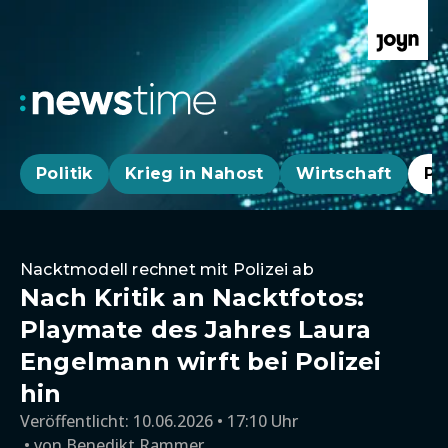
Politik
Krieg in Nahost
Wirtschaft
Pa
Nacktmodell rechnet mit Polizei ab
Nach Kritik an Nacktfotos:
Playmate des Jahres Laura
Engelmann wirft bei Polizei
hin
Veröffentlicht:
10.06.2026 • 17:10 Uhr
von
Benedikt Rammer