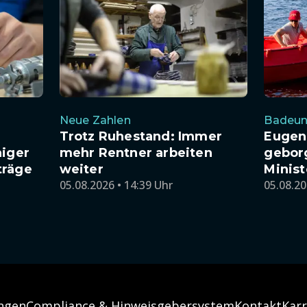
Neue Zahlen
Badeunf
Trotz Ruhestand: Immer
Eugeni
niger
mehr Rentner arbeiten
geborg
träge
weiter
Minist
05.08.2026 • 14:39 Uhr
05.08.20
ngen
Compliance & Hinweisgebersystem
Kontakt
Karr