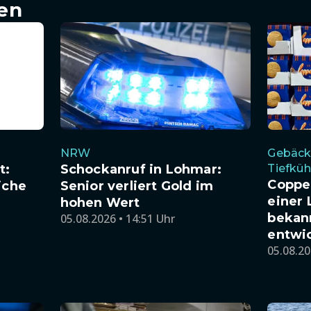
en
NRW
Gebäckh
t:
Schockanruf in Lohmar:
Tiefküh
Coppen
iche
Senior verliert Gold im
einer
hohen Wert
bekan
05.08.2026 • 14:51 Uhr
entwi
05.08.20