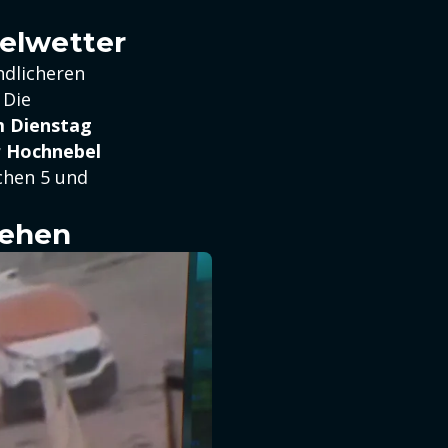
elwetter
ndlicheren
 Die
m Dienstag
r Hochnebel
schen 5 und
sehen