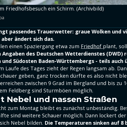
m Friedhofsbesuch ein Schirm. (Archivbild)
pa
ingt passendes Trauerwetter: graue Wolken und v
aber ändert sich das.
elen einen Spaziergang etwa zum
Friedhof
plant, sol
 Angaben des Deutschen Wetterdienstes (DWD) r
n und Südosten Baden-Württembergs - teils auch 
im Laufe des Tages zieht der Regen langsam ab. Dan
chauer geben, ganz trocken dürfte es also nicht ble
erreichen zwischen 9 Grad im Bergland und bis zu 
dem Feldberg sind Sturmböen möglich.
t Nebel und nassen Straßen
cht zum Montag bleibt es zunächst unbeständig. Be
lfte sind weitere Schauer möglich. Dann lockert de
 sich Nebel bilden.
Die Temperaturen sinken auf 8 b