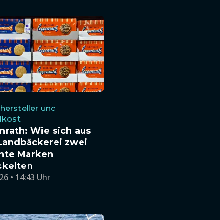
ersteller und
lkost
rath: Wie sich aus
 Landbäckerei zwei
nte Marken
ckelten
26 • 14:43 Uhr