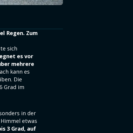
iel Regen. Zum
lte sich
egnet es vor
über mehrere
ach kann es
iben. Die
16 Grad im
sonders in der
r Himmel etwas
is 3 Grad, auf