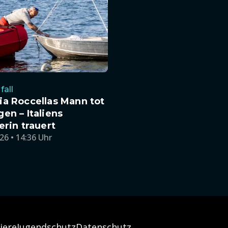
all
a Roccellas Mann tot
en – Italiens
erin trauert
26 • 14:36 Uhr
iere
Jugendschutz
Datenschutz