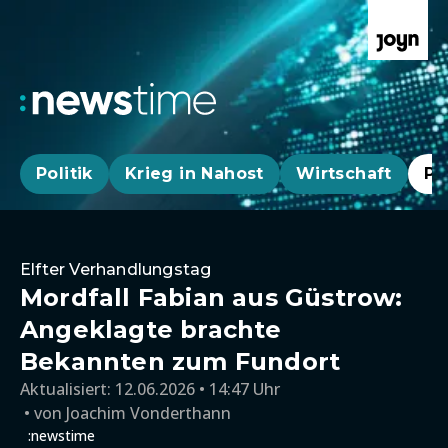
Politik
Krieg in Nahost
Wirtschaft
Pa
Elfter Verhandlungstag
Mordfall Fabian aus Güstrow:
Angeklagte brachte
Bekannten zum Fundort
Aktualisiert:
12.06.2026 • 14:47 Uhr
von
Joachim Vonderthann
:newstime