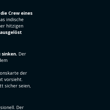
 die Crew eines
as indische
er hitzigen
ausgelöst
u sinken.
Der
 dem
onskarte der
t vorsieht.
t sicher seien,
ionell. Der