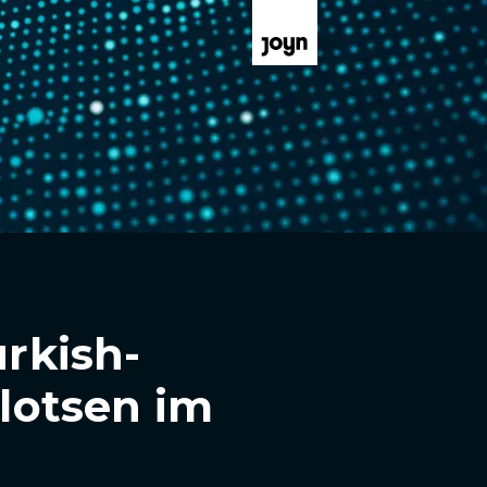
urkish-
glotsen im