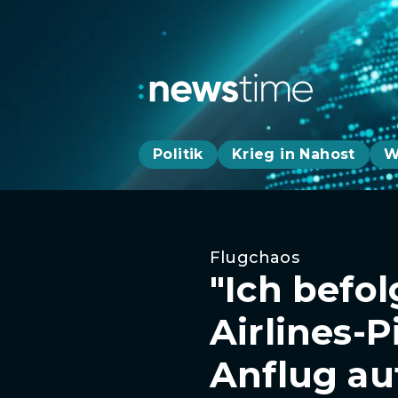
Politik
Krieg in Nahost
W
Flugchaos
"Ich befol
Airlines-P
Anflug au