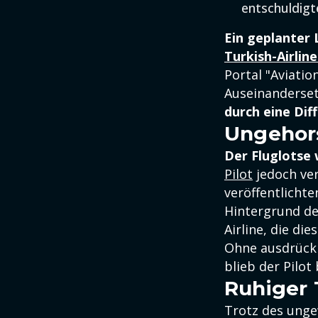
entschuldigte
Ein geplanter 
Turkish-Airlin
Portal "Aviatio
Auseinanderset
durch eine Dif
Ungehor
Der Fluglotse 
Pilot
jedoch ve
veröffentlichte
Hintergrund de
Airline, die di
Ohne ausdrückl
blieb der Pilot
Ruhiger 
Trotz des unge