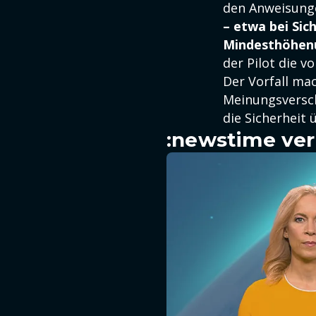
den Anweisunge
– etwa bei Si
Mindesthöhenu
der Pilot die v
Der Vorfall mac
Meinungsversc
die Sicherheit ü
:newstime ver