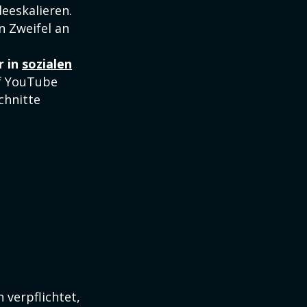
deeskalieren.
n Zweifel an
r in
sozialen
f YouTube
chnitte
 verpflichtet,