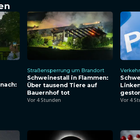
en
Straßensperrung um Brandort
Verkeh
Schweinestall in Flammen:
Schwer
anach:
Über tausend Tiere auf
Linke
Bauernhof tot
gesto
Vor 4 Stunden
Vor 4 S