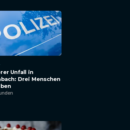
r
er Unfall in
nbach: Drei Menschen
rben
tunden