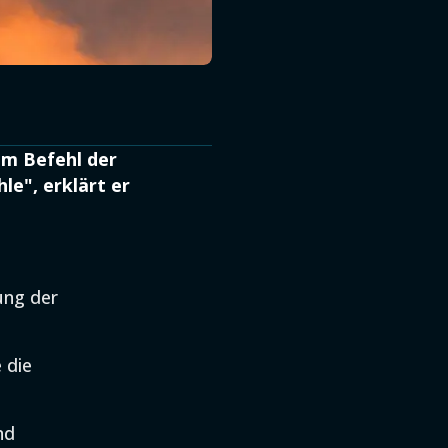
nem Befehl der
le", erklärt er
ung der
 die
nd