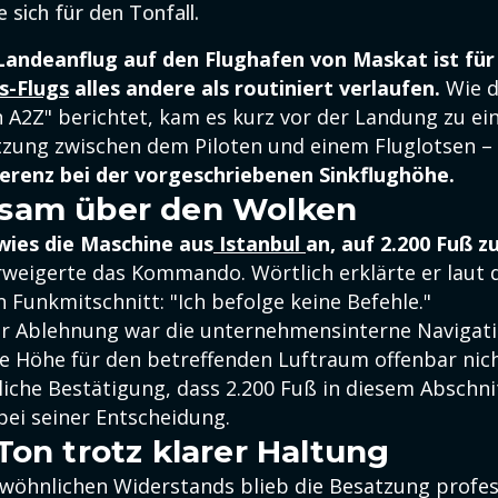
 sich für den Tonfall.
Landeanflug auf den Flughafen von Maskat ist für
es-Flugs
alles andere als routiniert verlaufen.
Wie d
n A2Z" berichtet, kam es kurz vor der Landung zu ein
zung zwischen dem Piloten und einem Fluglotsen –
ferenz bei der vorgeschriebenen Sinkflughöhe.
sam über den Wolken
wies die Maschine aus
Istanbul
an, auf 2.200 Fuß z
rweigerte das Kommando. Wörtlich erklärte er laut
n Funkmitschnitt: "Ich befolge keine Befehle."
r Ablehnung war die unternehmensinterne Navigati
ese Höhe für den betreffenden Luftraum offenbar nich
iche Bestätigung, dass 2.200 Fuß in diesem Abschnit
 bei seiner Entscheidung.
Ton trotz klarer Haltung
wöhnlichen Widerstands blieb die Besatzung profess