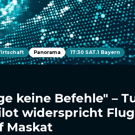
irtschaft
Panorama
17:30 SAT.1 Bayern
ge keine Befehle" – T
ilot widerspricht Flu
f Maskat