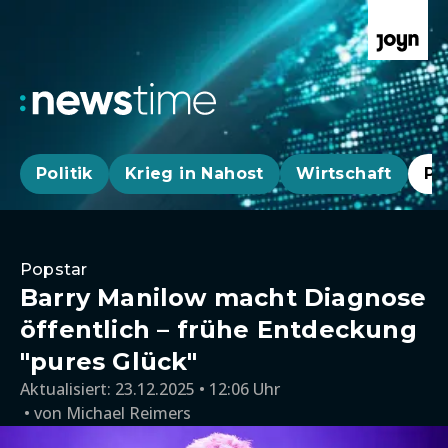
Politik
Krieg in Nahost
Wirtschaft
Pa
Popstar
Barry Manilow macht Diagnose
öffentlich – frühe Entdeckung
"pures Glück"
Aktualisiert:
23.12.2025 • 12:06 Uhr
von
Michael Reimers