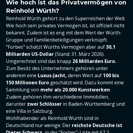
Wie hoch ist das Privatvermögen von
Reinhold Würth?
Reinhold Würth gehört zu den Superreichen der Welt.
Wie hoch sein privates Vermögen ist, ist offiziell nicht
bekannt. Zudem ist es eng mit dem Wert der Würth-
Gruppe und Familienbeteiligungen verknüpft.
"Forbes" schätzt Würths Vermögen aber auf
30,1
Milliarden US-Dollar
(Stand: 31. März 2026).
Umgerechnet sind das knapp
26 Milliarden Euro.
Zum Besitz des Unternehmers gehören unter
anderem eine
Luxus-Jacht,
deren Wert auf
100 bis
150 Millionen Euro
geschätzt wird. Dazu kommt eine
Sammlung von
mehr als 20.000 Kunstwerken
.
Zudem gehören ihm verschiedene Immobilien,
darunter
zwei Schlösser
in Baden-Württemberg und
eine Villa in Salzburg.
Wohlhabender als Reinhold Würth sind in
Deutschland nur wenige: Der
reichste Deutsche ist
Dieter Schwarz
,
in der "Forbes"-Liste mit 67,2