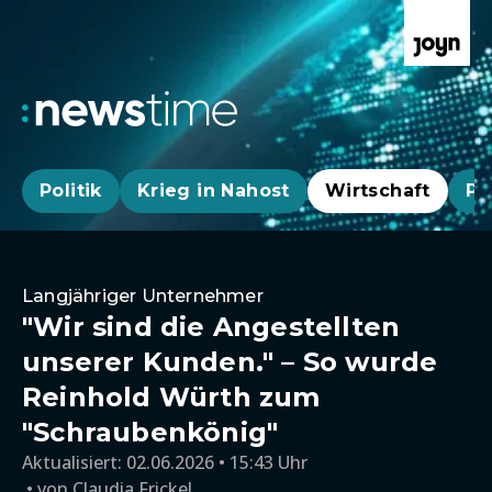
Politik
Krieg in Nahost
Wirtschaft
Pa
Langjähriger Unternehmer
"Wir sind die Angestellten
unserer Kunden." – So wurde
Reinhold Würth zum
"Schraubenkönig"
Aktualisiert:
02.06.2026 • 15:43 Uhr
von
Claudia Frickel