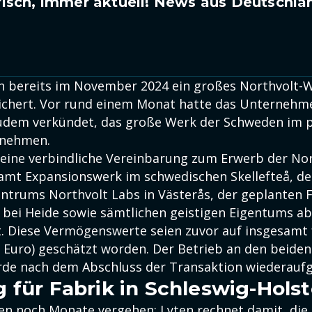
isch, immer aktuell! News aus Deutschla
ch bereits im November 2024 ein großes Northvolt-W
sichert. Vor rund einem Monat hatte das Unterneh
 zudem verkündet, das große Werk der Schweden im 
rnehmen.
ine verbindliche Vereinbarung zum Erwerb der Nor
mt Expansionswerk im schwedischen Skellefteå, de
ntrums Northvolt Labs in Västerås, der geplanten 
i bei Heide sowie sämtlichen geistigen Eigentums a
it. Diese Vermögenswerte seien zuvor auf insgesamt 
d. Euro) geschätzt worden. Der Betrieb an den beide
rde nach dem Abschluss der Transaktion wiederau
 für Fabrik in Schleswig-Holst
ten noch Monate vergehen: Lyten rechnet damit, d