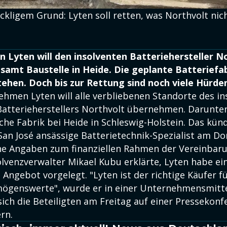
ckligem Grund: Lyten soll retten, was Northvolt nic
 Lyten will den insolventen Batteriehersteller N
samt Baustelle in Heide. Die geplante Batteriefa
ehen. Doch bis zur Rettung sind noch viele Hürde
hmen Lyten will alle verbliebenen Standorte des in
atterieherstellers Northvolt übernehmen. Darunter 
che Fabrik bei Heide in Schleswig-Holstein. Das kün
San José ansässige Batterietechnik-Spezialist am Do
ne Angaben zum finanziellen Rahmen der Vereinbar
olvenzverwalter Mikael Kubu erklärte, Lyten habe ei
ngebot vorgelegt. "Lyten ist der richtige Käufer fü
ögenswerte", wurde er in einer Unternehmensmittei
ich die Beteiligten am Freitag auf einer Pressekonf
rn.