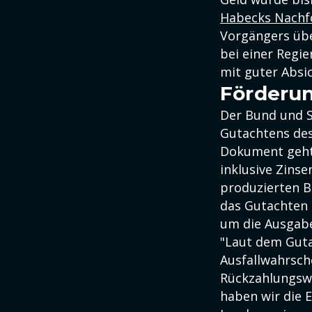
Habecks Nachfo
Vorgängers über
bei einer Regi
mit guter Absic
Förderun
Der Bund und S
Gutachtens de
Dokument geht 
inklusive Zinse
produzierten Ba
das Gutachten 
um die Ausgabe
"Laut dem Guta
Ausfallwahrsche
Rückzahlungswa
haben wir die E