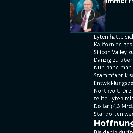
Immer fr
Lyten hatte si
Kalifornien ge
Silicon Valley
Danzig zu übe
Nun habe man e
Stammfabrik sa
Entwicklungsze
Northvolt, Dre
teilte Lyten m
Dollar (4,3 Mr
Standorten we
Hoffnung
Bis dahin dürf