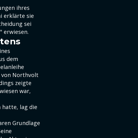
ungen ihres
 erklärte sie
scheidung sei
" erwiesen.
htens
ines
Aus dem
elanleihe
e von Northvolt
dings zeigte
ewiesen war,
hatte, lag die
baren Grundlage
Seine