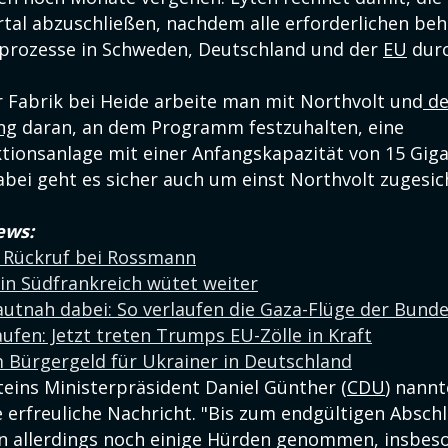
rtal abzuschließen, nachdem alle erforderlichen beh
rozesse in Schweden, Deutschland und der
EU
durc
er Fabrik bei Heide arbeite man mit Northvolt und
de
ng
daran, an dem Programm festzuhalten, eine
tionsanlage mit einer Anfangskapazität von 15 Gi
abei geht es sicher auch um einst Northvolt zugesic
ews:
 Rückruf bei Rossmann
in Südfrankreich wütet weiter
autnah dabei: So verlaufen die Gaza-Flüge der Bund
aufen: Jetzt treten Trumps EU-Zölle in Kraft
 Bürgergeld für Ukrainer in Deutschland
teins Ministerpräsident Daniel Günther (
CDU
) nannt
e erfreuliche Nachricht. "Bis zum endgültigen Absch
n allerdings noch einige Hürden genommen, insbes