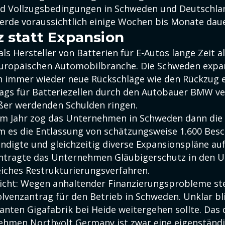
nd Vollzugsbedingungen in Schweden und Deutschla
erde voraussichtlich einige Wochen bis Monate dau
z statt Expansion
als Hersteller von
Batterien für E-Autos lange Zeit a
uropäischen Automobilbranche. Die Schweden expa
 immer wieder neue Rückschläge wie den Rückzug 
rags für Batteriezellen durch den Autobauer BMW v
ßer werdenden Schulden ringen.
m Jahr zog das Unternehmen in Schweden dann die 
em es die Entlassung von schätzungsweise 1.600 Besc
digte und gleichzeitig diverse Expansionspläne auf 
tragte das Unternehmen Gläubigerschutz in den U
eiches Restrukturierungsverfahren.
nicht: Wegen anhaltender Finanzierungsprobleme ste
lvenzantrag für den Betrieb in Schweden. Unklar bli
lanten Gigafabrik bei Heide weitergehen sollte. Das
hmen Northvolt Germany ist zwar eine eigenständ