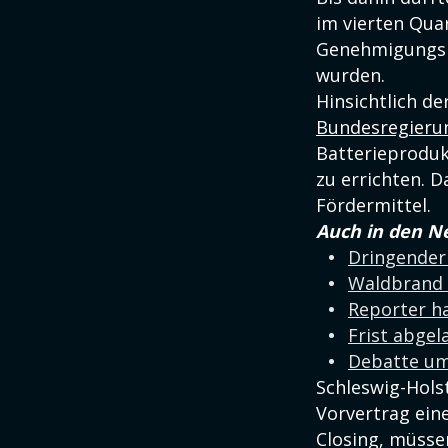
im vierten Qua
Genehmigungsp
wurden.
Hinsichtlich d
Bundesregieru
Batterieproduk
zu errichten. D
Fördermittel.
Auch in den N
Dringender
Waldbrand 
Reporter h
Frist abgel
Debatte um
Schleswig-Hols
Vorvertrag ein
Closing, müsse