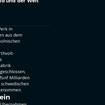
nd und der Welt
erk in
men aus dem
polnischen
thvolt-
s
Fabrik
bgeschlossen,
fünf Milliarden
n schwedischen
fgenommen.
ein
ie Übernahmen