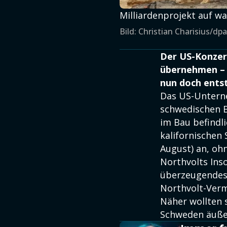
Milliardenprojekt auf wa
Bild: Christian Charisius/dpa
Der US-Konzern
übernehmen – 
nun doch entst
Das US-Unterne
schwedischen B
im Bau befindli
kalifornischen 
August) an, oh
Northvolts Ins
überzeugendes A
Northvolt-Verm
Näher wollten s
Schweden äuße