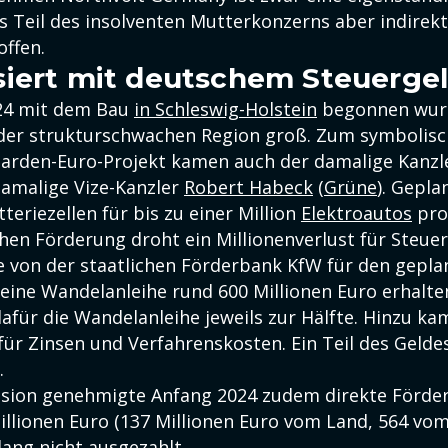
ls Teil des insolventen Mutterkonzerns aber indirek
offen.
iert mit deutschem Steuerge
024 mit dem Bau
in Schleswig-Holstein
begonnen wurd
der strukturschwachen Region groß. Zum symbolisc
liarden-Euro-Projekt kamen auch der damalige Kanzl
damalige Vize-Kanzler
Robert Habeck
(
Grüne
). Gepl
teriezellen für bis zu einer Million
Elektroautos
pro 
chen Förderung droht ein Millionenverlust für Steuer
e von der staatlichen Förderbank KfW für den gepl
 eine Wandelanleihe rund 600 Millionen Euro erhalt
afür die Wandelanleihe jeweils zur Hälfte. Hinzu ka
für Zinsen und Verfahrenskosten. Ein Teil des Geldes
.
ion genehmigte Anfang 2024 zudem direkte Förder
illionen Euro (137 Millionen Euro vom Land, 564 vom
lang nicht ausgezahlt.