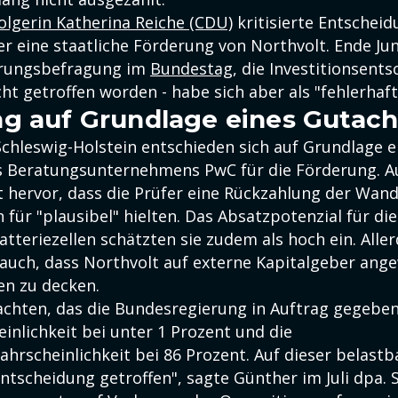
lgerin Katherina Reiche (CDU)
kritisierte Entscheid
 eine staatliche Förderung von Northvolt. Ende Juni
erungsbefragung im
Bundestag
, die Investitionsent
ht getroffen worden - habe sich aber als "fehlerhaft
g auf Grundlage eines Gutac
chleswig-Holstein entschieden sich auf Grundlage e
s Beratungsunternehmens PwC für die Förderung. 
hervor, dass die Prüfer eine Rückzahlung der Wand
n für "plausibel" hielten. Das Absatzpotenzial für di
tteriezellen schätzten sie zudem als hoch ein. Aller
auch, dass Northvolt auf externe Kapitalgeber ang
n zu decken.
chten, das die Bundesregierung in Auftrag gegeben 
inlichkeit bei unter 1 Prozent und die
hrscheinlichkeit bei 86 Prozent. Auf dieser belast
ntscheidung getroffen", sagte Günther im Juli dpa. 