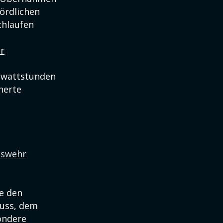
ördlichen
hlaufen
r
gawattstunden
herte
eswehr
e den
luss, dem
ondere