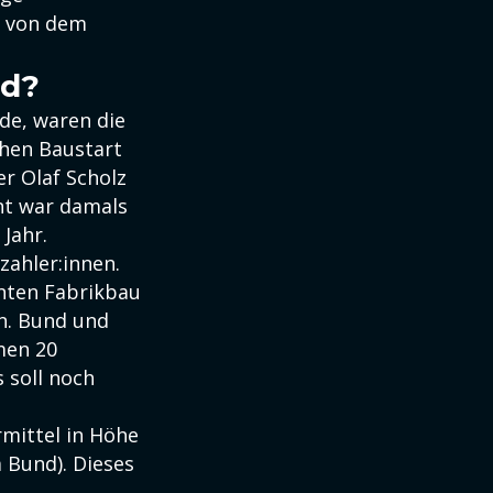
t von dem
ld?
e, waren die
hen Baustart
er Olaf Scholz
ant war damals
Jahr.
zahler:innen.
anten Fabrikbau
en. Bund und
men 20
 soll noch
mittel in Höhe
 Bund). Dieses