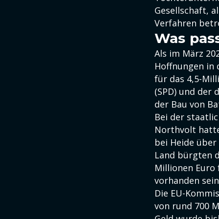
Gesellschaft, a
Verfahren betr
Was pass
Als im März 2
Hoffnungen in 
für das 4,5-Mil
(SPD) und der 
der Bau von Bat
Bei der staatli
Northvolt hatt
bei Heide über
Land bürgten d
Millionen Euro 
vorhanden sein
Die EU-Kommiss
von rund 700 M
Geld wurde bis