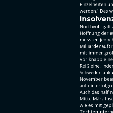
Einzelheiten u
werden." Das w
Insolven
Northvolt galt 
Hoffnung
der e
mussten jedoch
Milliardenauft
mit immer grö
Vor knapp eine
Reißleine, ind
Schweden ankün
November bean
auf ein erfolgr
Auch das half 
Mitte März Inso
wie es mit gep
Tochterunterne