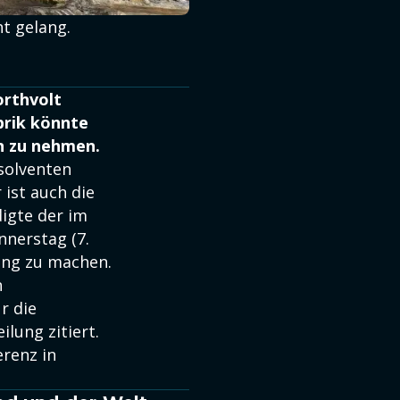
ht gelang.
orthvolt
brik könnte
n zu nehmen.
solventen
ist auch die
digte der im
nnerstag (7.
ung zu machen.
n
r die
lung zitiert.
erenz in