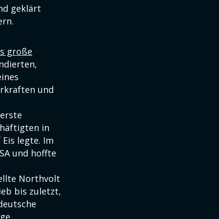
nd geklärt
ern.
ls große
ndierten,
eines
erkraften und
erste
häftigten in
Eis legte. Im
SA und hoffte
llte Northvolt
eb bis zuletzt,
 deutsche
ige