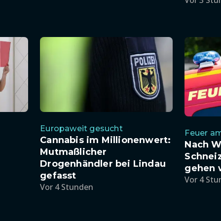
Vor 3 St
Europaweit gesucht
Feuer a
Cannabis im Millionenwert:
Nach W
Mutmaßlicher
Schneiz
Drogenhändler bei Lindau
gehen 
gefasst
Vor 4 St
Vor 4 Stunden