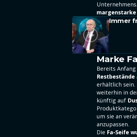
Unternehmens. 
margenstarke
Immer fr
Marke Fa
Bereits Anfang
Restbestände 
erhältlich sein
weiterhin in d
künftig auf
Dus
Produktkategor
um sie an ver
anzupassen.
Die
Fa-Seife w