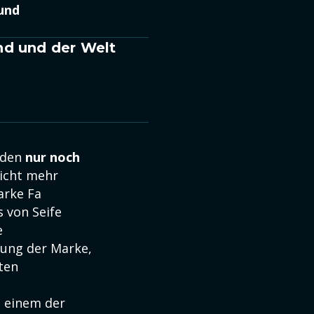
und
nd und der Welt
rden
nur noch
nicht mehr
arke Fa
 von Seife
e
rung der Marke,
ten
u einem der