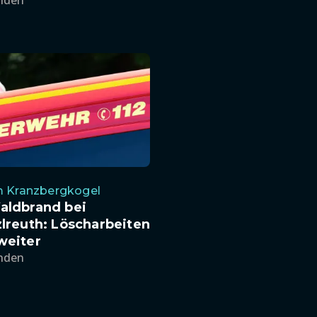
unden
m Kranzbergkogel
aldbrand bei
lreuth: Löscharbeiten
weiter
unden