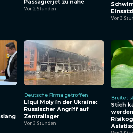
Passagierjet zu nahe
Schwim
Vor 2 Stunden
Einsat
Vor 3 St
Deutsche Firma getroffen
Breitet s
Liqui Moly in der Ukraine:
Stich k
Russischer Angriff auf
werden
Zentrallager
slang
Risikog
Vor 3 Stunden
Asiatis