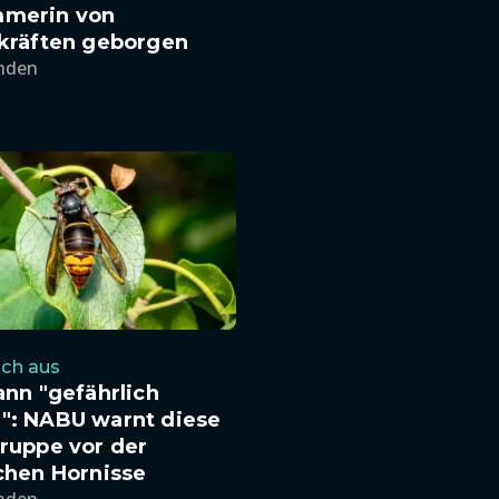
merin von
zkräften geborgen
unden
ich aus
ann "gefährlich
": NABU warnt diese
ruppe vor der
chen Hornisse