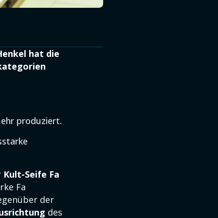
Henkel hat die
kategorien
mehr produziert.
sstarke
r
Kult-Seife Fa
arke Fa
gegenüber der
usrichtung
des