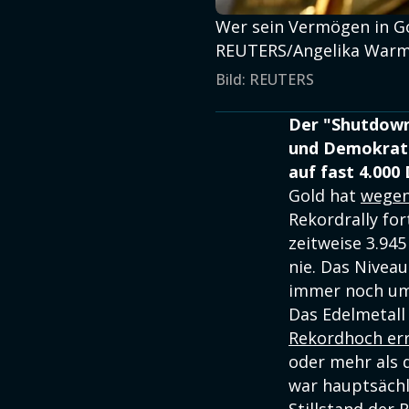
Wer sein Vermögen in Go
REUTERS/Angelika War
Bild: REUTERS
Der "Shutdown"
und Demokraten
auf fast 4.000 
Gold hat
wegen
Rekordrally fo
zeitweise 3.94
nie. Das Niveau
immer noch um 
Das Edelmetall
Rekordhoch err
oder mehr als 
war hauptsächli