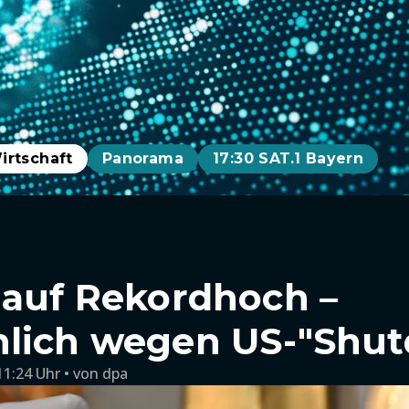
irtschaft
Panorama
17:30 SAT.1 Bayern
 auf Rekordhoch –
hlich wegen US-"Shu
11:24 Uhr
von
dpa