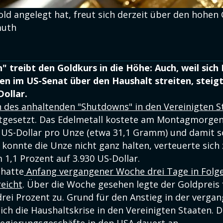
ld angelegt hat, freut sich derzeit über den hohen 
muth
 treibt den Goldkurs in die Höhe: Auch, weil sich
 im US-Senat über den Haushalt streiten, steigt 
Dollar.
 des anhaltenden "Shutdowns" in den Vereinigten S
rtgesetzt. Das Edelmetall kostete am Montagmorgen
5 US-Dollar pro Unze (etwa 31,1 Gramm) und damit so
 konnte die Unze nicht ganz halten, verteuerte sich 
1,1 Prozent auf 3.930 US-Dollar.
 hatte
Anfang vergangener Woche drei Tage in Folge
eicht
. Über die Woche gesehen legte der Goldpreis 
drei Prozent zu. Grund für den Anstieg in der verg
ch die Haushaltskrise in den Vereinigten Staaten. D