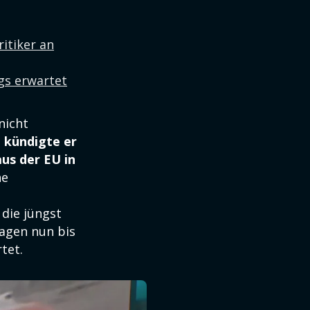
itiker an
egs erwartet
nicht
 kündigte er
aus der EU in
he
die jüngst
agen nun bis
tet.