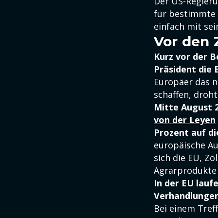
Der US-Regieru
für bestimmte 
einfach mit sei
Vor den 
Kurz vor der 
Präsident die 
Europäer das ni
schaffen, droht
Mitte August 
von der Leyen
Prozent auf d
europäische Aut
sich die EU, Zö
Agrarprodukte 
In der EU lau
Verhandlunge
Bei einem Tref