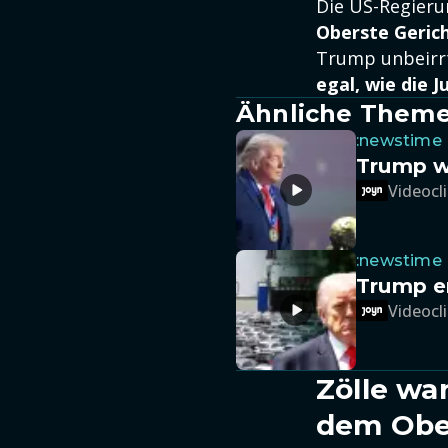
Die US-Regieru
Oberste Geric
Trump unbeirr
egal, wie die J
Ähnliche Them
:newstime
Trump w
Videocli
:newstime
Trump e
Videocli
Zölle wa
dem Obe