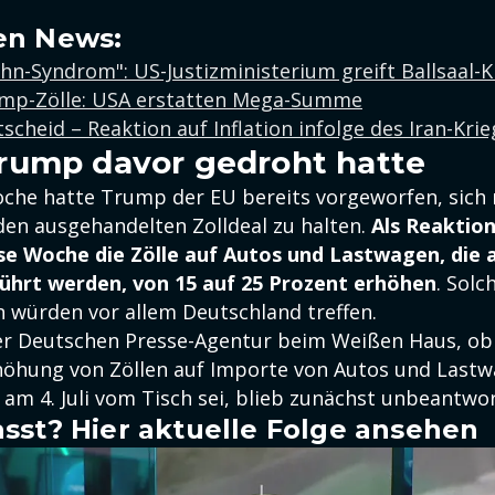
en News:
-Syndrom": US-Justizministerium greift Ballsaal-Kr
rump-Zölle: USA erstatten Mega-Summe
scheid – Reaktion auf Inflation infolge des Iran-Kri
rump davor gedroht hatte
he hatte Trump der EU bereits vorgeworfen, sich 
 den ausgehandelten Zolldeal zu halten.
Als Reaktion
ese Woche die Zölle auf Autos und Lastwagen, die 
ührt werden, von 15 auf 25 Prozent erhöhen
. Solc
 würden vor allem Deutschland treffen.
er Deutschen Presse-Agentur beim Weißen Haus, ob 
öhung von Zöllen auf Importe von Autos und Lastw
 am 4. Juli vom Tisch sei, blieb zunächst unbeantwor
sst? Hier aktuelle Folge ansehen