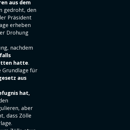
hren aus dem
m gedroht, den
der Präsident
Tage erheben
der Drohung
sung, nachdem
alls
itten hatte
.
e Grundlage für
gesetz aus
efugnis hat,
 den
ulieren, aber
t, dass Zölle
lage.