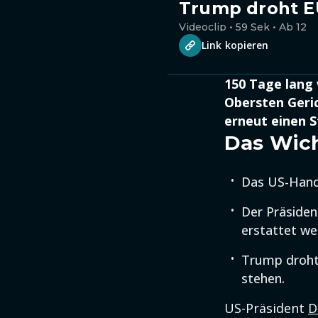
Trump droht EU
Videoclip • 59 Sek • Ab 12
Link kopieren
150 Tage lang
Obersten Geric
erneut einen S
Das Wich
Das US-Hande
Der Präside
erstattet we
Trump droht d
stehen.
US-Präsident
D