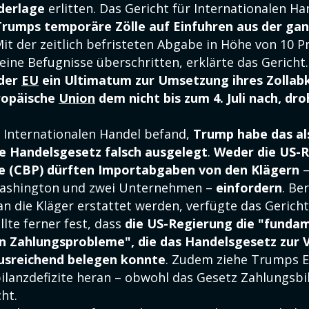
ederlage
erlitten. Das Gericht für Internationalen H
Trumps temporäre Zölle auf Einfuhren aus der gan
Mit der zeitlich befristeten Abgabe in Höhe von 10 
eine Befugnisse überschritten, erklärte das Gericht
 der
EU
ein Ultimatum zur Umsetzung ihres Zolla
ropäische
Union
dem nicht bis zum 4. Juli nach, dro
r Internationalen Handel befand,
Trump habe das al
 Handelsgesetz falsch ausgelegt
.
Weder die US-
de (CBP) dürften Importabgaben von den Klägern
–
ashington und zwei Unternehmen –
einfordern
. Be
n die Kläger erstattet werden, verfügte das Gericht
llte ferner fest, dass
die US-Regierung die "funda
en Zahlungsprobleme", die das Handelsgesetz zur
ausreichend belegen konnte
. Zudem ziehe Trumps E
ilanzdefizite heran – obwohl das Gesetz Zahlungsbil
ht.