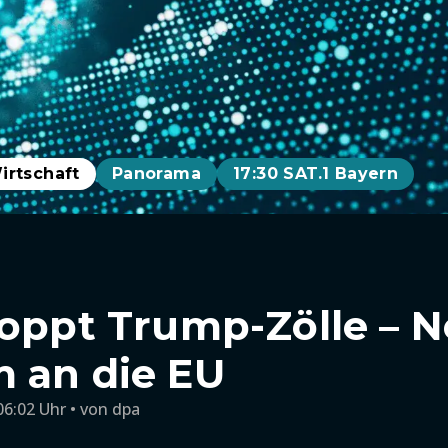
irtschaft
Panorama
17:30 SAT.1 Bayern
toppt Trump-Zölle – 
 an die EU
06:02 Uhr
von
dpa