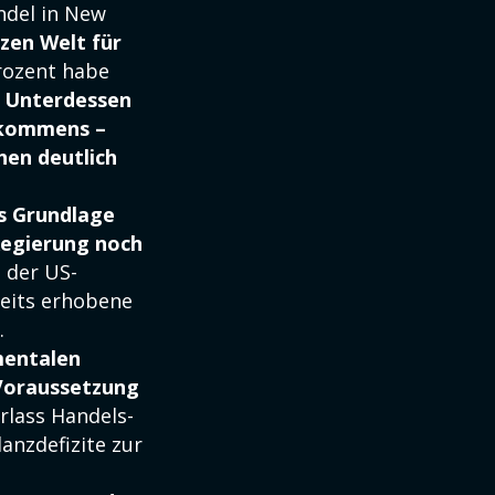
andel in New
zen Welt für
Prozent habe
.
Unterdessen
bkommens –
hen deutlich
s Grundlage
Regierung noch
 der US-
reits erhobene
.
mentalen
 Voraussetzung
rlass Handels-
anzdefizite zur