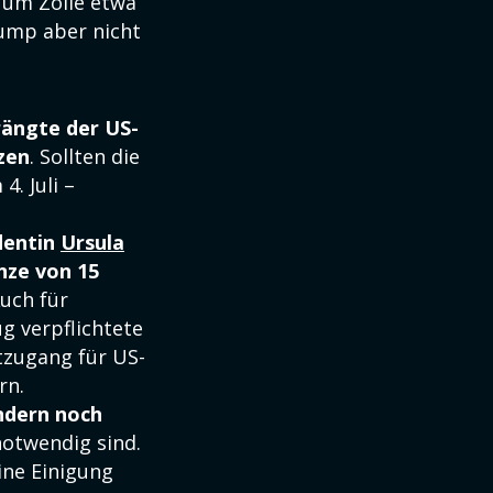
 um Zölle etwa
ump aber nicht
rängte der US-
zen
. Sollten die
. Juli –
dentin
Ursula
ze von 15
Auch für
g verpflichtete
ktzugang für US-
rn.
ndern noch
notwendig sind.
ine Einigung