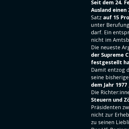
Seit dem 24. F
Ausland einen 
Satz
auf 15 Pr
unter Berufung
darf. Ein ents
nicht im Amtsb
Die neueste Ar
der Supreme Co
festgestellt h
Damit entzog d
seine bisherige
dem Jahr 1977 
Die Richter:inn
Steuern und Zö
Präsidenten zw
nicht zur Erhe
zu seinen Lieb