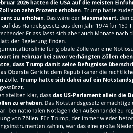
ebruar 2026 hatten die USA auf die meisten Einfu
Zoll von zehn Prozent erhoben
. Trump hatte zude
ozent zu erhöhen
. Das wäre der
Maximalwert
, den 
 auf das Handelsgesetz aus dem Jahr 1974 für 150 
prechender Erlass lässt sich aber auch Monate nach 
latt der Regierung finden.
gumentationslinie für globale Zölle war eine Notlö
urt im Februar bei zuvor verhängten Zöllen ebenf
atte, dass Trump damit seine Befugnisse überschr
as Oberste Gericht dem Republikaner die rechtlich
n Zölle.
Trump hatte sich dabei auf ein Notstands
gestützt.
en stellten klar, dass
das US-Parlament allein die B
llen zu erheben
. Das Notstandsgesetz ermächtige
ar, bei nationalen Notlagen den Außenhandel zu reg
bung von Zöllen. Für Trump, der immer wieder beton
lingsinstrumenten zählen, war das eine große Nieder