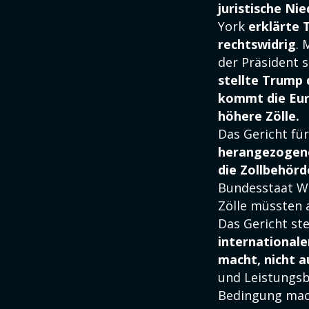
juristische Ni
York
erklärte 
rechtswidrig
. 
der Präsident s
stellte Trump
kommt die Eu
höhere Zölle.
Das Gericht fü
herangezogene
die Zollbehör
Bundesstaat W
Zölle müssten a
Das Gericht ste
international
macht, nicht 
und Leistungsb
Bedingung mac