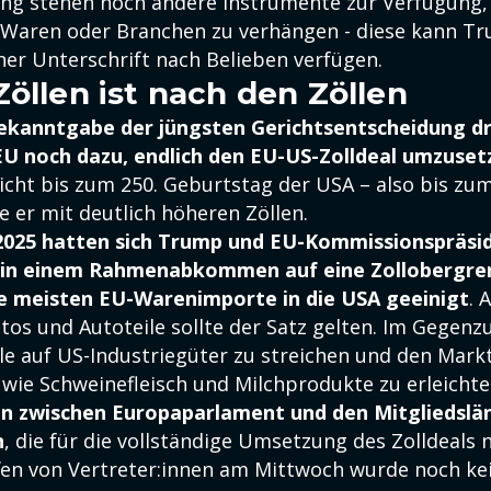
ng stehen noch andere Instrumente zur Verfügung,
Waren oder Branchen zu verhängen - diese kann Tr
ner Unterschrift nach Belieben verfügen.
Zöllen ist nach den Zöllen
Bekanntgabe der jüngsten Gerichtsentscheidung d
EU noch dazu, endlich den EU-US-Zolldeal umzuset
cht bis zum 250. Geburtstag der USA – also bis zum 4
e er mit deutlich höheren Zöllen.
2025 hatten sich Trump und EU-Kommissionspräsi
in einem Rahmenabkommen auf eine Zollobergren
ie meisten EU-Warenimporte in die USA geeinigt
. 
os und Autoteile sollte der Satz gelten. Im Gegenzu
lle auf US-Industriegüter zu streichen und den Mar
wie Schweinefleisch und Milchprodukte zu erleichte
fen zwischen Europaparlament und den Mitgliedslä
n
, die für die vollständige Umsetzung des Zolldeals 
fen von Vertreter:innen am Mittwoch wurde noch ke