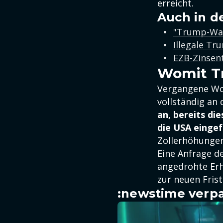
erreicht.
Auch in d
"Trump-Wahn
Illegale T
EZB-Zinsent
Womit T
Vergangene Woc
vollständig an
an, bereits di
die USA eingef
Zollerhöhungen
Eine Anfrage d
angedrohte Erh
zur neuen Frist
:newstime verpa