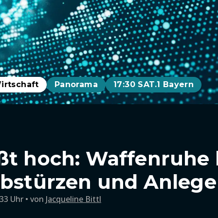
irtschaft
Panorama
17:30 SAT.1 Bayern
ßt hoch: Waffenruhe 
abstürzen und Anlege
:33 Uhr
von
Jacqueline Bittl