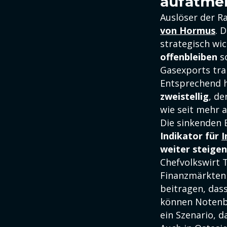
aufatme
Auslöser der Ra
von Hormus
. 
strategisch w
offenbleiben
so
Gasexports tra
Entsprechend h
zweistellig
, de
wie seit mehr 
Die sinkenden 
Indikator für
I
weiter steige
Chefvolkswirt 
Finanzmärkten 
beitragen, das
können Notenb
ein Szenario, d