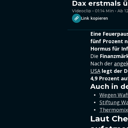
Dax erstmals ü
Videoclip • 01:14 Min • Ab 1
Link kopieren
Eine Feuerpaus
fünf Prozent n
Hormus für Inf
Die
Finanzmärk
Nach der
angek
USA
legt der D
4,9 Prozent au
Auch in d
Wegen Waff
Stiftung Wa
Thermomix,
Laut Che