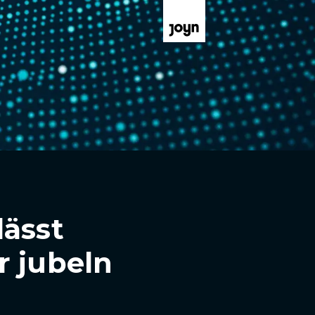
lässt
r jubeln