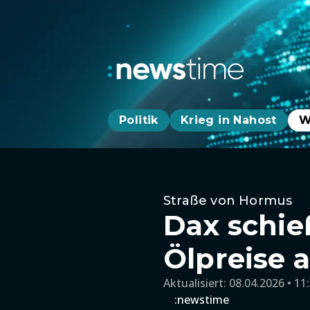
Politik
Krieg in Nahost
W
Straße von Hormus
Dax schie
Ölpreise 
Aktualisiert:
08.04.2026 • 11
:newstime