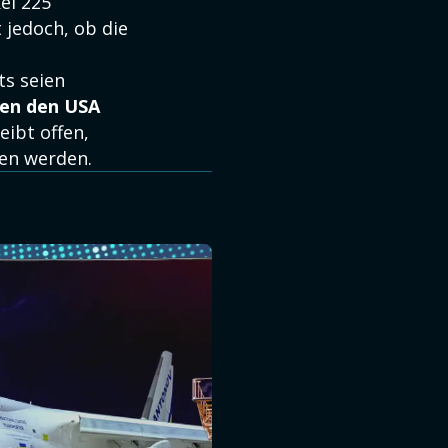
ei 225
 jedoch, ob die
ts seien
hen den USA
eibt offen,
ren werden.