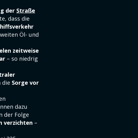
ng der
Straße
te, dass die
chiffsverkehr
tweiten Öl- und
ielen zeitweise
ar
– so niedrig
traler
h die
Sorge vor
en
önnen dazu
In der Folge
n verzichten
–