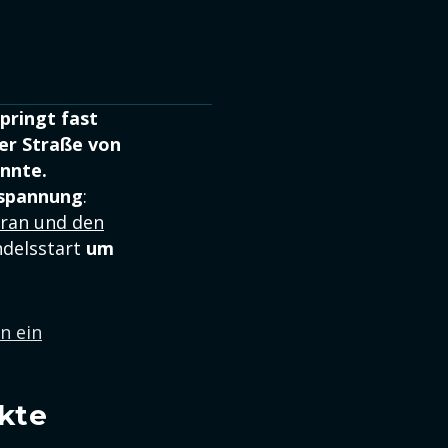
pringt fast
der Straße von
önnte.
tspannung
:
ran und den
ndelsstart
um
n ein
kte