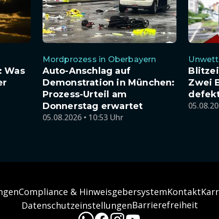
Mordprozess in Oberbayern
Unwett
: Was
Auto-Anschlag auf
Blitze
er
Demonstration in München:
Zwei 
Prozess-Urteil am
defek
05.08.20
Donnerstag erwartet
05.08.2026 • 10:53 Uhr
ngen
Compliance & Hinweisgebersystem
Kontakt
Karr
Barrierefreiheit
Datenschutzeinstellungen