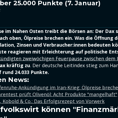
ber 25.000 Punkte (7. Januar)
2
e im Nahen Osten treibt die Börsen an: Der Dax s
ach oben, Ölpreise brechen ein. Was die Öffnung 
lation, Zinsen und Verbraucher:innen bedeuten k
te reagieren mit Erleichterung auf politische En
ündigten zweiwöchigen Feuerpause zwischen dem I
ax kräftig zu
. Der deutsche Leitindex stieg zum Ha
f rund 24.033 Punkte.
en News:
enruhe-Ankündigung im Iran-Krieg: Ölpreise breche
rentest prüft Olivenöl: Acht Produkte "mangelhaft"
 Kobold & Co.: Das Erfolgsrezept von Vorwerk
fvolkswirt können "Finanzmär