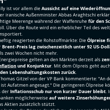
n"
lly ist vor allem die
Aussicht auf eine Wiederöffnu
Der iranische Außenminister Abbas Araghtschi erklär
ichtige Meerenge während der Waffenruhe
für den S
ll. Über die Route wird ein erheblicher Teil des wel
nsportiert.
eftig reagierten die Rohstoffmärkte: Die
Ölpreise f
r
Brent-Preis lag zwischenzeitlich unter 92 US-Doll
als zwei Wochen nicht mehr.
Energiepreise gelten an den Märkten derzeit als
zen
nflation
und Konjunktur
. Mit dem Ölpreis geht auc
nden Lebenshaltungskosten zurück
.
Thomas Gitzel von der VP Bank kommentierte: "An d
ist Aufatmen angesagt." Die geringeren Ölpreise k
s der
Inflationsschub nur von kurzer Dauer bleibt
. 
anken möglicherweise
auf weitere Zinserhöhunge
as Aktien zusätzlich stützt.