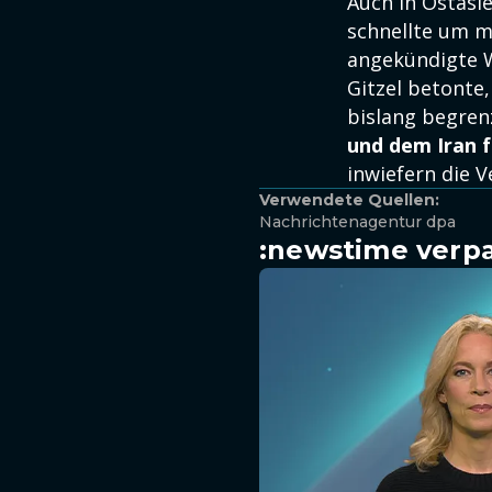
Auch in Ostasie
schnellte um m
angekündigte W
Gitzel betonte,
bislang begren
und dem Iran 
inwiefern die V
Verwendete Quellen:
Nachrichtenagentur dpa
:newstime verpa