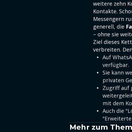
weitere zehn Ko
Kontakte. Schon
Messengern run
generell, die
Fa
– ohne sie weit
Ziel dieses Ket
verbreiten. Den
Auf WhatsAp
verfügbar.
Sie kann w
privaten G
Zugriff auf 
weitergelei
mit dem Ko
Auch die "L
"Erweiterte
Mehr zum Them