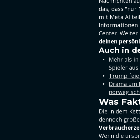
Nachrichten a
das, dass "nur
mit Meta AI te
Informationen 
Center. Weiter 
deinen persönl
Auch in d
Mehr als in
Spieler aus
Trump feie
Drama um M
norwegisch
Was Fakt
Die in dem Ket
dennoch große 
Verbraucherze
Wenn die urspr