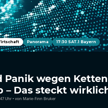
irtschaft
Panorama
17:30 SAT.1 Bayern
 Panik wegen Kettenb
– Das steckt wirklic
:47 Uhr
von
Marie-Finn Bruker