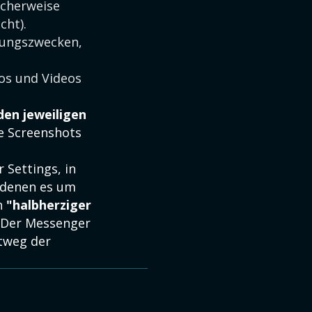
icherweise
cht).
erungszwecken,
tos und Videos
den jeweiligen
e Screenshots
 Settings, in
n denen es um
in
"halbherziger
. Der Messenger
rtweg der