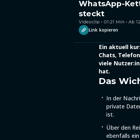
WhatsApp-Kette
steckt
Videoclip • 01:21 Min • Ab 1
Link kopieren
Ein aktuell kur
Chats, Telefo
viele Nutzer:i
hat.
Das Wich
In der Nachr
private Date
ist.
Über den Rei
ebenfalls ein