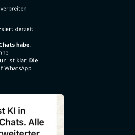
 verbreiten
siert derzeit
 Chats habe
,
nne.
n ist klar:
Die
 auf WhatsApp