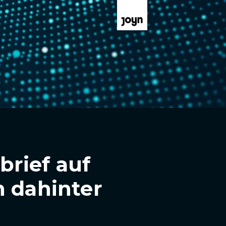
rief auf
h dahinter