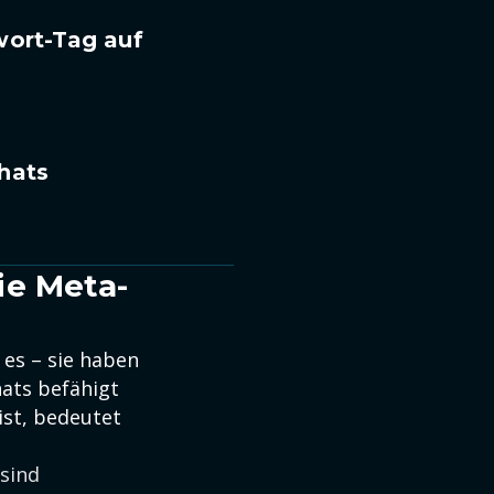
wort-Tag auf
hats
ie Meta-
 es – sie haben
hats befähigt
ist, bedeutet
 sind