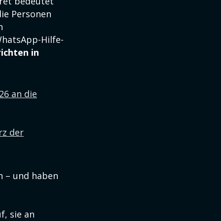
kret bedeutet
die Personen
n
hatsApp-Hilfe-
ichten in
26 an die
rz der
ch – und haben
, sie an