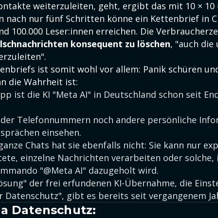
ntakte weiterzuleiten, geht, ergibt das mit 10 × 10 
 nach nur fünf Schritten könne ein Kettenbrief in C
d 100.000 Leser:innen erreichen. Die Verbraucherzen
lschnachrichten konsequent zu löschen
, "auch die
erzuleiten".
tenbriefs ist somit wohl vor allem: Panik schüren un
n die Wahrheit ist:
p ist die KI "Meta AI" in Deutschland schon seit En
eder Telefonnummern noch andere persönliche Info
esprächen einsehen.
ganze Chats hat sie ebenfalls nicht: Sie kann nur expl
tete, einzelne Nachrichten verarbeiten oder solche, 
mmando "@Meta AI" dazugeholt wird.
ösung" der frei erfundenen KI-Übernahme, die Einst
r Datenschutz", gibt es bereits seit vergangenem Ja
a Datenschutz: