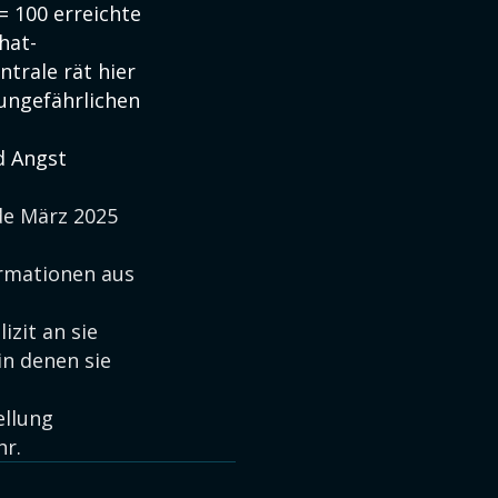
= 100 erreichte
hat-
trale rät hier
 ungefährlichen
d Angst
de März 2025
rmationen aus
izit an sie
in denen sie
ellung
hr.