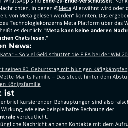
uf WhatsApp sind
Ende-zu-Ende-verschlüsselt
. Kon
 Nachrichten, in denen @
Meta
AI erwähnt wird oder 
ilen, von Meta gelesen werden" könnten. Das ergebe
des Technologiekonzerns Meta Platform über das W
heißt es deutlich:
"Meta kann keine anderen Nachr
ichen Chats lesen."
en News:
 Katar – So viel Geld schüttet die FIFA bei der WM 20
rt seinen 80. Geburtstag mit blutigen Käfigkämpfen
ette-Marits Familie – Das steckt hinter dem Abstu
en Königsfamilie
 ist
tenbrief kursierenden Behauptungen sind also fals
Wirkung, wie eine beispielhafte Rechnung der
ntrale
verdeutlicht.
üngliche Nachricht an zehn Kontakte mit dem Aufruf