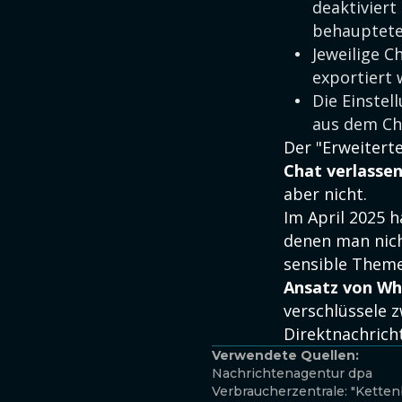
deaktiviert
behaupteten
Jeweilige C
exportiert 
Die Einstel
aus dem Cha
Der "Erweitert
Chat verlasse
aber nicht.
Im April 2025 h
denen man nich
sensible Themen
Ansatz von Wh
verschlüssele 
Direktnachrich
Verwendete Quellen:
Nachrichtenagentur dpa
Verbraucherzentrale: "Kettenb