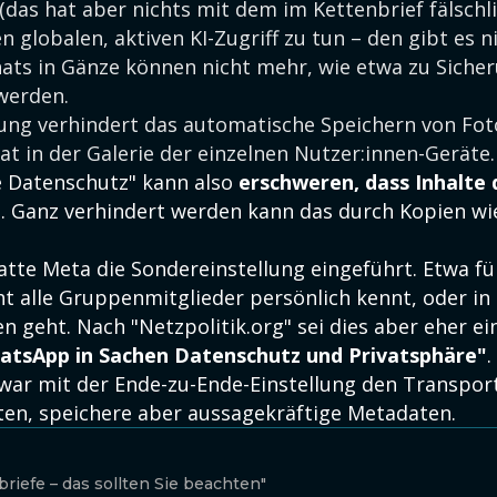
 (das hat aber nichts mit dem im Kettenbrief fälschl
 globalen, aktiven KI-Zugriff zu tun – den gibt es ni
hats in Gänze können nicht mehr, wie etwa zu Sich
werden.
lung verhindert das automatische Speichern von Fo
t in der Galerie der einzelnen Nutzer:innen-Geräte.
e Datenschutz" kann also
erschweren, dass Inhalte 
n
. Ganz verhindert werden kann das durch Kopien wi
atte Meta die Sondereinstellung eingeführt. Etwa für
t alle Gruppenmitglieder persönlich kennt, oder i
 geht. Nach "Netzpolitik.org" sei dies aber eher e
atsApp in Sachen Datenschutz und Privatsphäre"
zwar mit der Ende-zu-Ende-Einstellung den Transpo
ten, speichere aber aussagekräftige Metadaten.
riefe – das sollten Sie beachten"