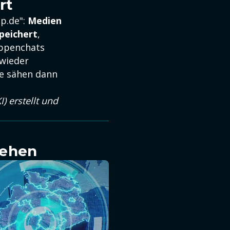
rt
ip.de":
Medien
peichert
,
uppenchats
 wieder
e sähen dann
) erstellt und
sehen