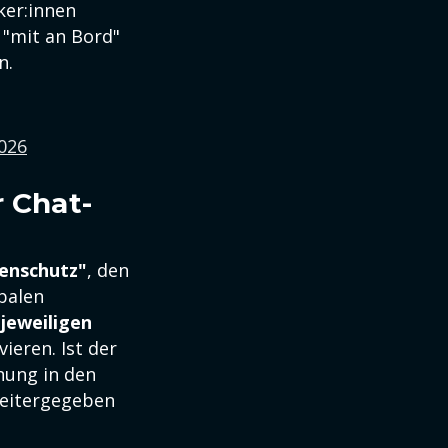
ker:innen
 "mit an Bord"
n.
026
r Chat-
enschutz"
, den
obalen
 jeweiligen
ieren. Ist der
nung in den
 weitergegeben