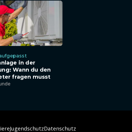
 aufgepasst
nlage in der
ng: Wann du den
eter fragen musst
tunde
iere
Jugendschutz
Datenschutz