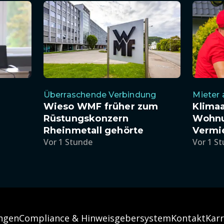
Überraschende Verbindung
Mieter
Wieso WMF früher zum
Klimaa
Rüstungskonzern
Wohnu
Rheinmetall gehörte
Vermi
Vor 1 Stunde
Vor 1 S
ngen
Compliance & Hinweisgebersystem
Kontakt
Karr