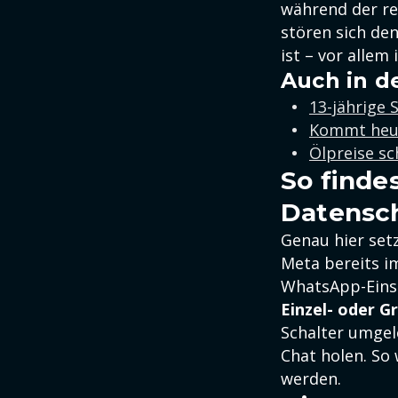
während der res
stören sich den
ist – vor allem
Auch in d
13-jährige 
Kommt heut
Ölpreise sc
So finde
Datensc
Genau hier set
Meta bereits im
WhatsApp-Eins
Einzel- oder 
Schalter umgel
Chat holen. So 
werden.