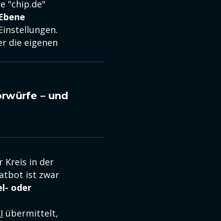
e "chip.de"
-Ebene
Einstellungen.
er die eigenen
orwürfe – und
r Kreis in der
atbot ist zwar
el- oder
I
übermittelt,