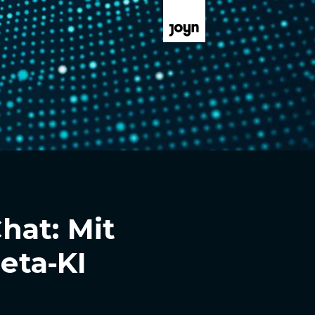
hat: Mit
eta‑KI