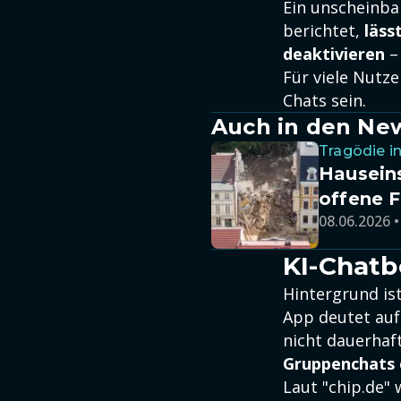
Ein unscheinba
berichtet,
läss
deaktivieren
– 
Für viele Nutze
Chats sein.
Auch in den Ne
Tragödie i
Hauseins
offene 
08.06.2026 •
KI-Chatb
Hintergrund ist
App deutet auf
nicht dauerhaft
Gruppenchats 
Laut "chip.de" 