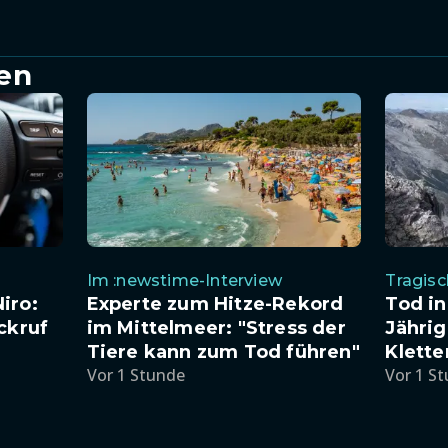
en
Im :newstime-Interview
Tragis
iro:
Experte zum Hitze-Rekord
Tod in
ckruf
im Mittelmeer: "Stress der
Jährig
Tiere kann zum Tod führen"
Klette
Vor 1 Stunde
Vor 1 S