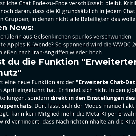
tliche Chat Ende-zu-Ende verschlüsselt bleibt. Kriti
noch daran, dass die KI grundsätzlich in jedem Chat
 in Gruppen, in denen nicht alle Beteiligten das wolle
en News:
Schülerin aus Gelsenkirchen spurlos verschwunden
e Apples KI-Wende? So spannend wird die WWDC 2
hießen nach Iran-Angriffen wieder hoch
st du die Funktion "Erweiterte
hutz"
zt eine neue Funktion an: der
"Erweiterte Chat-Dat
 April eingeführt hat. Er findet sich nicht in den gl
tellungen, sondern
direkt in den Einstellungen des
Gruppenchats
. Dort lässt sich der Modus manuell aktiv
egt, kann kein Mitglied mehr die Meta-KI per Erwäh
wird verhindert, dass Nachrichteninhalte an die KI