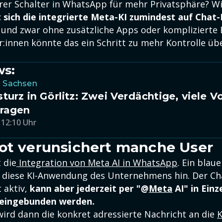
rer Schalter in WhatsApp für mehr Privatsphäre? Wi
t sich die integrierte
Meta-KI zumindest auf Chat
und zwar ohne zusätzliche Apps oder komplizierte 
r:innen könnte das ein Schritt zu mehr Kontrolle üb
ws:
n Sachsen
turz in Görlitz: Zwei Verdächtige, viele V
Fragen
 12:10 Uhr
ot verunsichert manche User
 die
Integration von Meta AI in WhatsApp
. Ein blaue
 diese KI-Anwendung des Unternehmens hin. Der Ch
 aktiv,
kann aber jederzeit per "@
Meta
AI" in Einz
eingebunden werden.
wird dann die konkret adressierte Nachricht an die
K