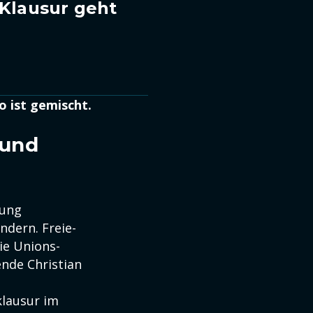
Klausur geht
o ist gemischt.
 und
nung
ndern. Freie-
ie Unions-
ende Christian
klausur im