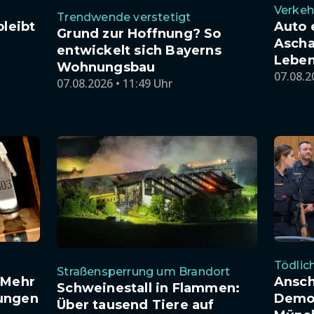
Verkeh
Trendwende verstetigt
bleibt
Auto 
Grund zur Hoffnung? So
Ascha
entwickelt sich Bayerns
Leben
Wohnungsbau
07.08.2
07.08.2026 • 11:49 Uhr
Tödlic
Straßensperrung um Brandort
 Mehr
Ansch
Schweinestall in Flammen:
ungen
Demon
Über tausend Tiere auf