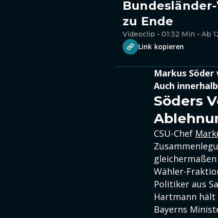
Bundesländer-
zu Ende
Videoclip • 01:32 Min • Ab 1
Link kopieren
Markus Söder w
Auch innerhalb
Söders V
Ablehnu
CSU-Chef
Mark
Zusammenlegun
gleichermaßen 
Wähler-Fraktion
Politiker aus 
Hartmann hält d
Bayerns Minist