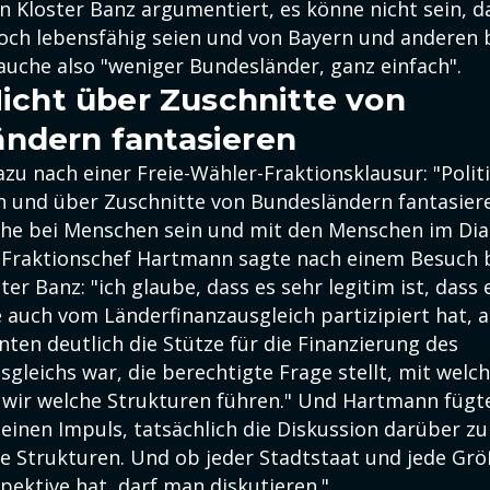
 Kloster Banz argumentiert, es könne nicht sein, d
ch lebensfähig seien und von Bayern und anderen 
auche also "weniger Bundesländer, ganz einfach".
 Nicht über Zuschnitte von
ndern fantasieren
azu nach einer Freie-Wähler-Fraktionsklausur: "Politi
 und über Zuschnitte von Bundesländern fantasier
ahe bei Menschen sein und mit den Menschen im Dial
 Fraktionschef Hartmann sagte nach einem Besuch b
ter Banz: "ich glaube, dass es sehr legitim ist, dass 
e auch vom Länderfinanzausgleich partizipiert hat, 
nten deutlich die Stütze für die Finanzierung des
gleichs war, die berechtigte Frage stellt, mit welch
ir welche Strukturen führen." Und Hartmann fügte 
 einen Impuls, tatsächlich die Diskussion darüber z
ge Strukturen. Und ob jeder Stadtstaat und jede G
pektive hat, darf man diskutieren."