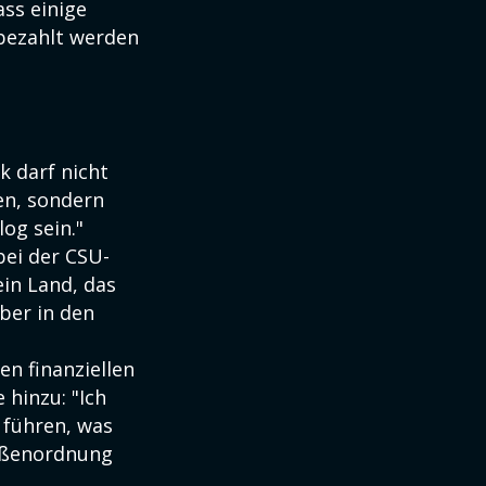
ass einige
bezahlt werden
k darf nicht
en, sondern
og sein."
ei der CSU-
ein Land, das
aber in den
en finanziellen
hinzu: "Ich
u führen, was
rößenordnung