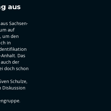
ng aus
 aus Sachsen-
 um auf
g, um den
ch in
dentifikation
-Anhalt. Das
 auch der
ei doch schon
Sven Schulze,
n Diskussion
engruppe.