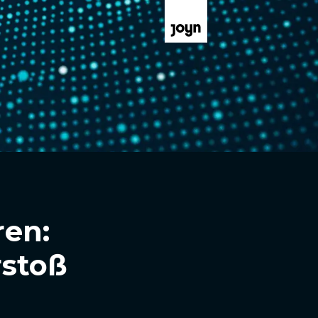
ren:
rstoß