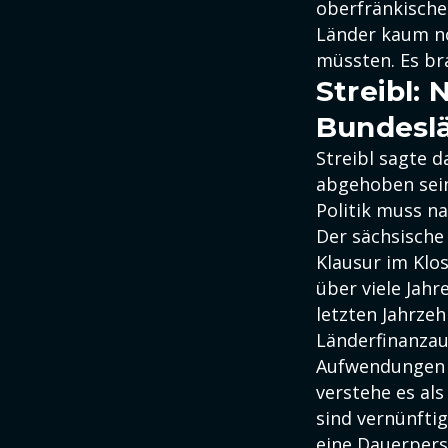
oberfränkischen
Länder kaum no
müssten. Es br
Streibl:
Bundeslä
Streibl sagte d
abgehoben sein
Politik muss n
Der sächsische
Klausur im Klos
über viele Jahr
letzten Jahrzeh
Länderfinanzaus
Aufwendungen w
verstehe es als
sind vernünfti
eine Dauerpers