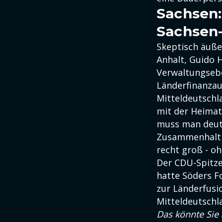
Sachsen:
Sachsen
Skeptisch äuße
Anhalt, Guido 
Verwaltungsebe
Länderfinanzau
Mitteldeutschla
mit der Heimat
muss man deutl
Zusammenhalt z
recht groß - o
Der CDU-Spitze
hatte Söders F
zur Länderfusio
Mitteldeutschl
Das könnte Sie 