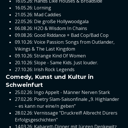
16.05.26: Hands Like Houses & Broadside
16.05.26: Lorning
21.05.26: Mad Caddies
22.05.26: Die große Hollywoodgala
06.08.26: H2O & Wisdom In Chains
09.08.26: Good Riddance + Bad Cop/Bad Cop
09.10.26: Voice Passion: Songs from Outlander,
Vikings & The Last Kingdom
09.10.26: Strange Kind Of Women
20.10.26: Slope - Same Kids. Just louder.
27.10.26: Irish Rock Legends
Comedy, Kunst und Kultur in
Schweinfurt
25.02.26: Ingo Appelt - Männer Nerven Stark
27.02.26: Poetry Slam-Saisonfinale „9. Highlander
– es kann nur eine/n geben”
28.02.26: Vernissage "Druckreif! Albrecht Dürers
Erfolgsgeschichten"
14.03.26: Kabarett-Dinner mit Jürgen Denkewitz