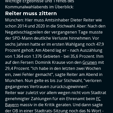
Wichtige Ergebnisse und Trends des
Kommunalwahlabends im Überblick:
Reiter muss zittern
München: Hier muss Amtsinhaber Dieter Reiter wie
schon 2014 und 2020 in die Stichwahl. Aber: Nach den
Negativschlagzeilen der vergangenen Tage musste
der SPD-Mann deutliche Verluste hinnehmen. Vor
sechs Jahren hatte er im ersten Wahlgang noch 47,9
Prozent geholt. Am Abend lag er - nach Auszählung
von 1.364 von 1.376 Gebieten - bei 35,6 Prozent. Ihm
auf den Fersen: Dominik Krause von den
Grünen
mit
29,4 Prozent. "Ich habe in den letzten zwei Wochen
ein, zwei Fehler gemacht", sagte Reiter am Abend in
München. Nun gelte es bis zur Stichwahl, "verloren
gegangenes Vertrauen zurückzugewinnen".
Reiter war zuletzt vor allem wegen nicht vom Stadtrat
genehmigter Zahlungen für ein Ehrenamt beim
FC
Bayern
massiv in die Kritik geraten. Und dann sagte
der OB in einer Stadtrats-Sitzung noch das N-Wort -