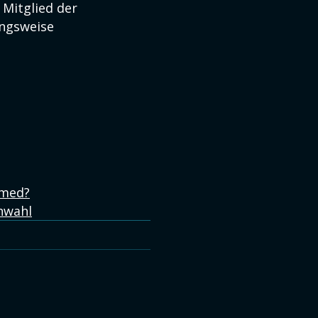
 Mitglied der
ungsweise
hmed?
chwahl