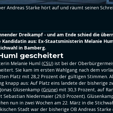
er Andreas Starke hört auf und räumt seinen Schr
nnender Dreikampf - und am Ende schied die über
 Kandidatin aus: Ex-Staatsministerin Melanie Hum
tichwahl in Bamberg.
Huml gescheitert
terin Melanie Huml (
CSU
) ist bei der Oberbürgermei
itert. Sie kam im ersten Wahlgang nach dem vorlä
tten Platz mit 28,2 Prozent der gültigen Stimmen. All
g knapp aus: Auf Platz eins landete der bisherige z
 Jonas Glüsenkamp (
Grüne
) mit 30,3 Prozent, auf Ra
t Sebastian Niedermaier (29,0 Prozent). Glüsenkam
hen nun in zwei Wochen am 22. März in die Stichwa
nkischen Stadt war der bisherige OB Andreas Starke 