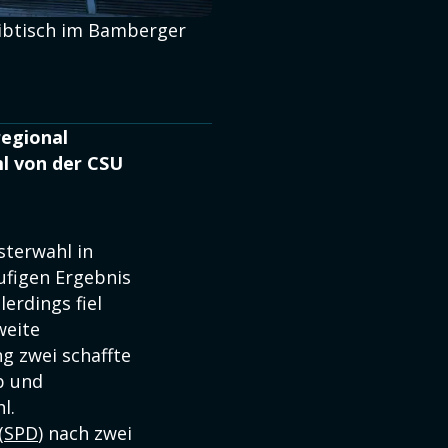
eibtisch im Bamberger
regional
l von der CSU
sterwahl in
ufigen Ergebnis
erdings fiel
weite
ng zwei schaffte
p und
hl.
(
SPD
) nach zwei