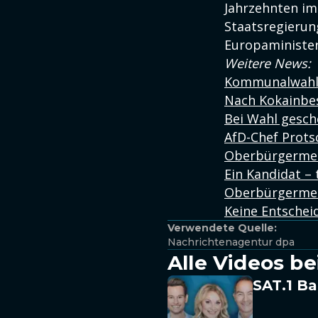
Jahrzehnten im
Staatsregierun
Europaminister
Weitere News:
Kommunalwahlen
Nach Kokainbes
Bei Wahl gesch
AfD-Chef Prots
Oberbürgermeis
Ein Kandidat –
Oberbürgermeis
Keine Entscheid
Verwendete Quelle:
Nachrichtenagentur dpa
Alle Videos be
SAT.1 Ba