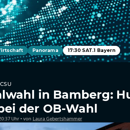
irtschaft
Panorama
17:30 SAT.1 Bayern
 CSU
wahl in Bamberg: H
 bei der OB-Wahl
20:37 Uhr
von
Laura Gebertshammer