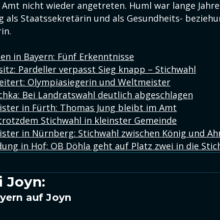
 Amt nicht wieder angetreten. Huml war lange Jahre
g als Staatssekretärin und als Gesundheits- bezieh
in.
 in Bayern: Fünf Erkenntnisse
itz: Pardeller verpasst Sieg knapp – Stichwahl
eitert: Olympiasiegerin und Weltmeister
chka: Bei Landratswahl deutlich abgeschlagen
ter in Fürth: Thomas Jung bleibt im Amt
 trotzdem Stichwahl in kleinster Gemeinde
ter in Nürnberg: Stichwahl zwischen König und A
ung in Hof: OB Döhla geht auf Platz zwei in die Sti
i Joyn:
yern auf Joyn