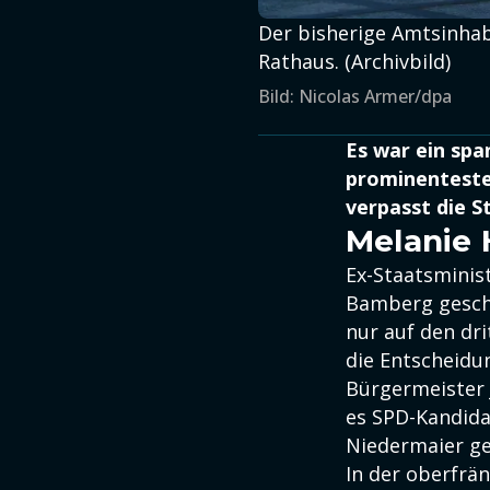
Der bisherige Amtsinhab
Rathaus. (Archivbild)
Bild: Nicolas Armer/dpa
Es war ein spa
prominenteste
verpasst die S
Melanie 
Ex-Staatsminis
Bamberg gesche
nur auf den dri
die Entscheidun
Bürgermeister
es SPD-Kandida
Niedermaier ge
In der oberfrä