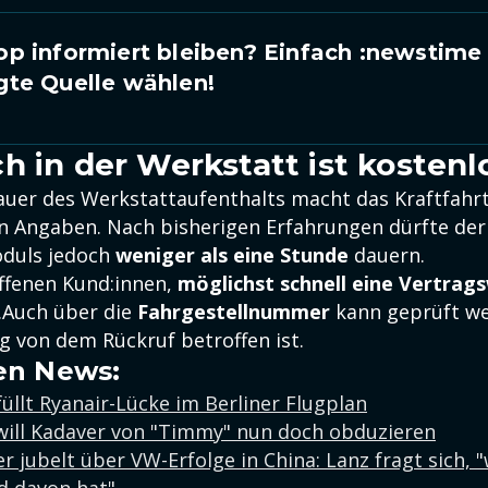
p informiert bleiben? Einfach
:newstime
gte Quelle wählen!
h in der Werkstatt ist kostenl
uer des Werkstattaufenthalts macht das Kraftfah
n Angaben. Nach bisherigen Erfahrungen dürfte der
oduls jedoch
weniger als eine Stunde
dauern.
ffenen Kund:innen,
möglichst schnell eine Vertrag
.Auch über die
Fahrgestellnummer
kann geprüft we
g von dem Rückruf betroffen ist.
en News:
üllt Ryanair-Lücke im Berliner Flugplan
ill Kadaver von "Timmy" nun doch obduzieren
er jubelt über VW-Erfolge in China: Lanz fragt sich, 