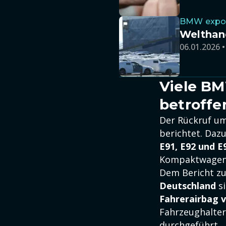
BMW export
Welthan
06.01.2026 •
Viele BM
betroffe
Der Rückruf um
berichtet. Da
E91, E92 und E
Kompaktwagen ü
Dem Bericht zuf
Deutschland
si
Fahrerairbag 
Fahrzeughalte
durchgeführt.