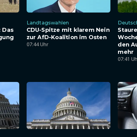
Landtagswahlen
Deutsc
: Das
CDU-Spitze mit klarem Nein
Staure
igung
zur AfD-Koalition im Osten
Woche
07:44 Uhr
den A
mehr
07:41 U