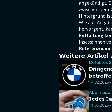
angekündigt. B
zwischen dem
Hintergrund is
Wie aus Angabe
hervorgeht, ka
Entfaltung
kom
Insass:innen ve
Referenznumm
Weitere Artike
Defektes S
Dringen
betroff
14.02.2026 •
Aber neue 
Jedes Ja
11.05.2026 •