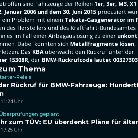
etroffen sind Fahrzeuge der Reihen
1er, 3er, M3, X1
2. Januar 2006 und dem 30. Juni 2015
produziert wur
t ein Problem mit einem
Takata-Gasgenerator im F
n des Herstellers und des Kraftfahrt-Bundesamtes 
nn es im Fall einer Airbagauslösung zu einer
unkontr
men. Dabei könnten sich
Metallfragmente lösen
,
rletzen. Das
KBA
überwacht den Rückruf unter der
er 15308R
, der
BMW
-
Rückrufcode lautet 00327303
l zum Thema
tarter-Relais
der Rückruf für BMW-Fahrzeuge: Hundert
en
 11:24 Uhr
Überprüfungen geplant
hr zum TÜV: EU überdenkt Pläne für älte
 17:25 Uhr