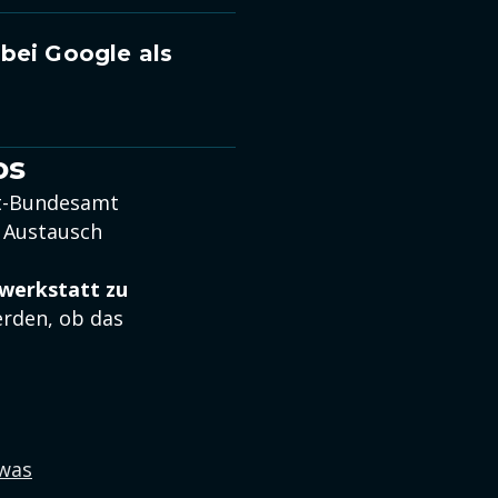
bei Google als
os
rt-Bundesamt
 Austausch
swerkstatt zu
rden, ob das
"was