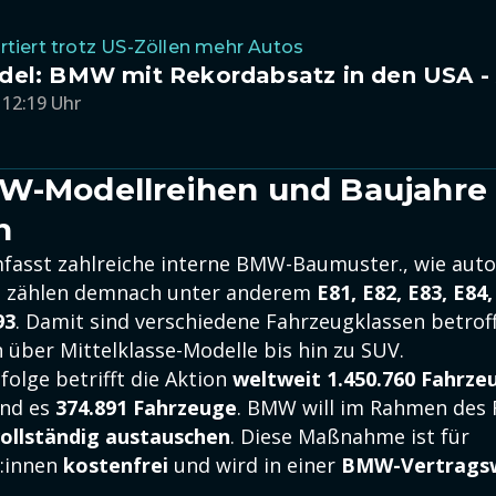
iert trotz US-Zöllen mehr Autos
del: BMW mit Rekordabsatz in den USA -
 12:19 Uhr
W-Modellreihen und Baujahre
n
fasst zahlreiche interne BMW-Baumuster., wie aut
zu zählen demnach unter anderem
E81, E82, E83, E84,
93
. Damit sind verschiedene Fahrzeugklassen betrof
ber Mittelklasse-Modelle bis hin zu SUV.
olge betrifft die Aktion
weltweit 1.450.760 Fahrze
nd es
374.891 Fahrzeuge
. BMW will im Rahmen des 
vollständig austauschen
. Diese Maßnahme ist für
r:innen
kostenfrei
und wird in einer
BMW-Vertragsw