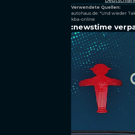
Deutschlan
Verwendete Quellen:
autohaus.de: "Und wieder Tak
kba-online
:newstime verpa