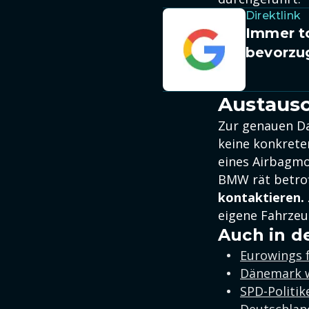
Direktlink
Immer to
bevorzu
Austausc
Zur genauen Da
keine konkrete
eines Airbagm
BMW rät betro
kontaktieren.
eigene Fahrzeu
Auch in d
Eurowings f
Dänemark w
SPD-Politik