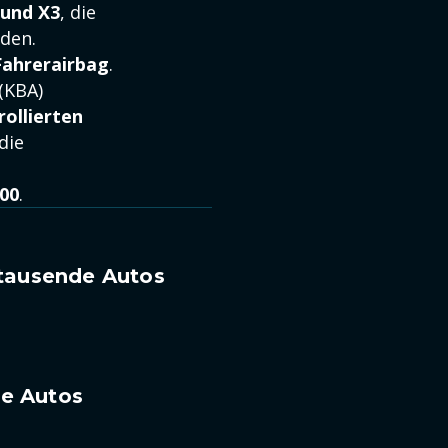
 und X3
, die
den.
ahrerairbag
.
(KBA)
ollierten
 die
00
.
tausende Autos
re Autos