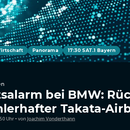
irtschaft
Panorama
17:30 SAT.1 Bayern
en
tsalarm bei BMW: Rüc
lerhafter Takata-Air
:50 Uhr
von
Joachim Vonderthann