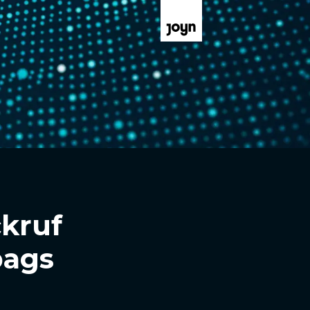
kruf
bags