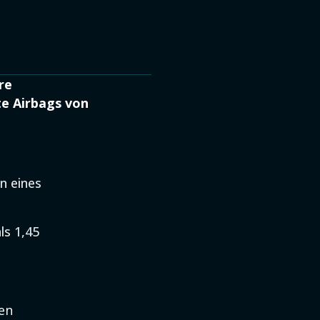
re
te Airbags von
n eines
ls 1,45
en