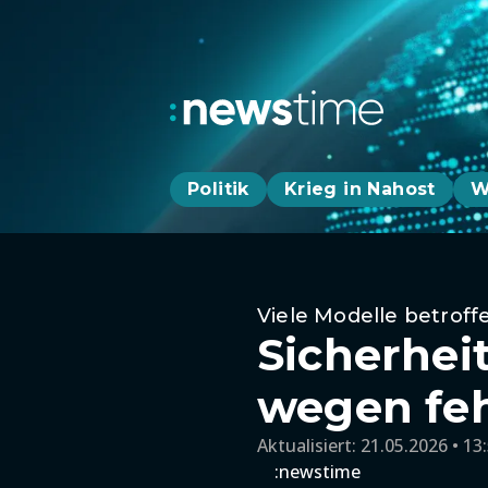
Politik
Krieg in Nahost
W
Viele Modelle betroff
Sicherhei
wegen feh
Aktualisiert:
21.05.2026 • 13
:newstime