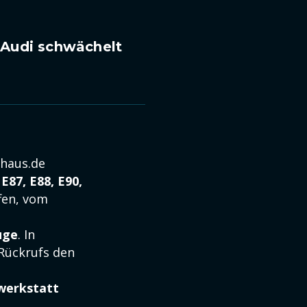
 Audi schwächelt
ohaus.de
 E87, E88, E90,
fen, vom
uge
. In
Rückrufs den
erkstatt