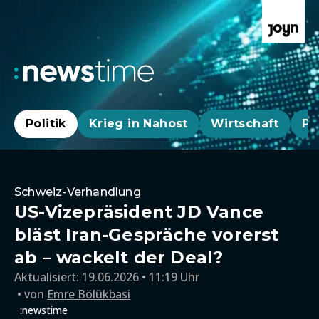
Politik
Krieg in Nahost
Wirtschaft
Pa
Schweiz-Verhandlung
US-Vizepräsident JD Vance
bläst Iran-Gespräche vorerst
ab – wackelt der Deal?
Aktualisiert:
19.06.2026 • 11:19 Uhr
von
Emre Bölükbasi
:newstime