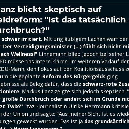
anz blickt skeptisch auf
ldreform: "Ist das tatsächlich
urchbruch?"
schwer irritiert.
Mit ungläubigem Lachen warf der
:
"Der Verteidigungsminister (...) fühlt sich nich
nach Wellness!"
Linnemann blieb jedoch bei seiner L
SPD müsse das intern klären. Im weiteren Verlauf de
CDU-Mann, den Fokus auf den Koalitionsausschuss zu
 um die geplante
Reform des Bürgergelds
ging.
gebnisse als Beleg dafür, dass die
schwarz-rote Zu
tioniere
. Markus Lanz zeigte sich jedoch skeptisch: "
r große Durchbruch oder ändert sich im Grunde ni
tzt Twix?
" "taz"-Journalistin Ulrike Herrmann kritisi
n der
Union
und sagte: "Aus meiner Sicht ist es wiede
ungen geweckt wurden. Das ist ja
das grundsätzlic
 (...) Herrn Linnemann."