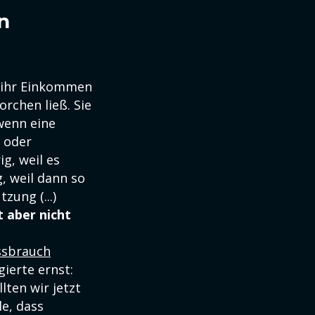
n
 ihr Einkommen
rchen ließ. Sie
"wenn eine
n oder
g, weil es
, weil dann so
zung (...)
t aber nicht
ssbrauch
ierte ernst:
lten wir jetzt
de, dass