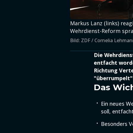
Markus Lanz (links) rea
Wehrdienst-Reform spra
Bild: ZDF / Cornelia Lehma
Die Wehrdiens
entfacht worde
Richtung Verte
"überrumpelt" 
Das Wich
Ein neues We
soll, entfach
Besonders Ve