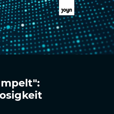
umpelt":
osigkeit