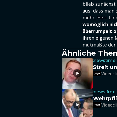
blieb zunächst 
aus, dass man s
mehr, Herr Lin
womöglich nic
überrumpelt 
ihren eigenen M
mutmaßte der C
Ähnliche The
:newstime
Streit u
Videocli
:newstime
Wehrpfl
Videocli