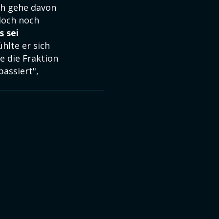
Ich gehe davon
 doch noch
s
sei
ühlte er sich
e die Fraktion
passiert",