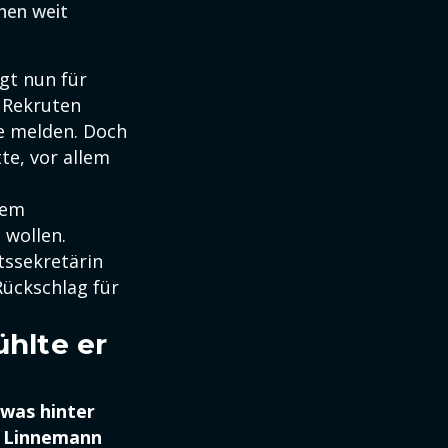
hen weit
gt nun für
 Rekruten
ige melden. Doch
te, vor allem
dem
n
wollen.
tssekretärin
Rückschlag für
ühlte er
was hinter
 Linnemann