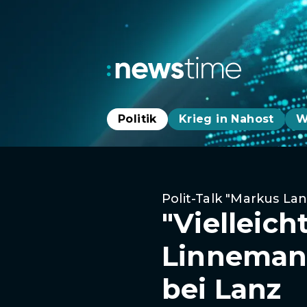
Politik
Krieg in Nahost
W
Polit-Talk "Markus Lan
"Vielleich
Linnemann
bei Lanz