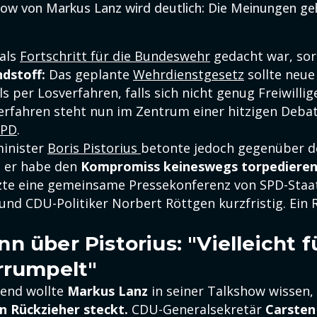
how von Markus Lanz wird deutlich: Die Meinungen ge
 als
Fortschritt für die Bundeswehr
gedacht war, sor
ndstoff:
Das geplante
Wehrdienstgesetz
sollte neue
lls per Losverfahren, falls sich nicht genug Freiwill
erfahren steht nun im Zentrum einer hitzigen Debat
SPD
.
minister
Boris Pistorius
betonte jedoch gegenüber 
, er habe den
Kompromiss keineswegs torpediere
te eine gemeinsame Pressekonferenz von SPD-Staa
und CDU-Politiker Norbert Röttgen kurzfristig. Ein 
 über Pistorius: "Vielleicht f
rrumpelt"
end wollte
Markus Lanz
in seiner Talkshow wissen,
n Rückzieher steckt.
CDU-Generalsekretär
Carsten