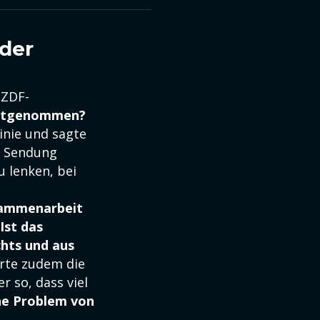
 der
 ZDF-
t mitgenommen?
inie und sagte
r Sendung
 lenken, bei
sammenarbeit
Ist das
chts und aus
erte zudem die
r so, dass viel
he Problem von