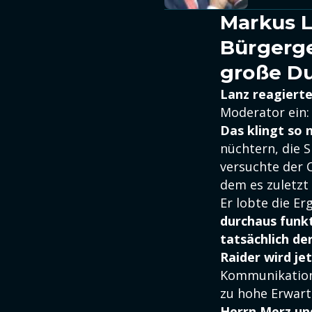
Markus L
Bürgerge
große D
Lanz reagierte 
Moderator ein
Das klingt so 
nüchtern, die 
versuchte der 
dem es zuletzt
Er lobte die Er
durchaus funk
tatsächlich de
Raider wird je
Kommunikatio
zu hohe Erwart
Herrn
Merz
und