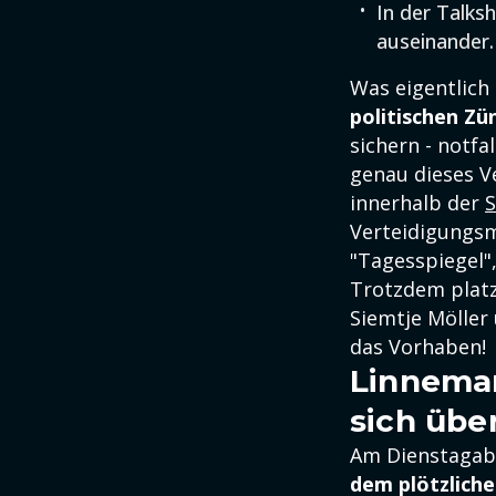
In der Talks
auseinander.
Was eigentlich
politischen Zü
sichern - notfa
genau dieses V
innerhalb der
Verteidigungs
"Tagesspiegel"
Trotzdem platz
Siemtje Möller 
das Vorhaben!
Linnemann
sich übe
Am Dienstagab
dem plötzliche