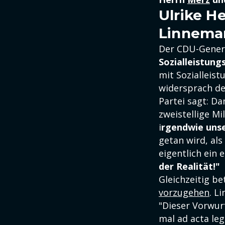
Ulrike H
Linneman
Der CDU-Genera
Sozialleistung
mit Sozialleist
widersprach deu
Partei sagt: Da
zweistellige Mi
i
rgendwie unse
getan wird, als
eigentlich ein e
der Realität!"
Gleichzeitig be
vorzugehen
. L
"Dieser Vorwurf
mal ad acta leg