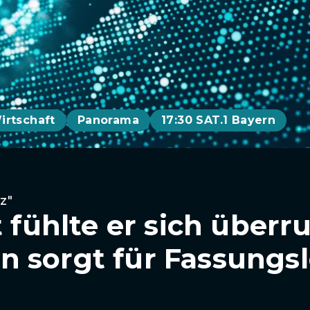
irtschaft
Panorama
17:30 SAT.1 Bayern
z"
t fühlte er sich überr
 sorgt für Fassungsl