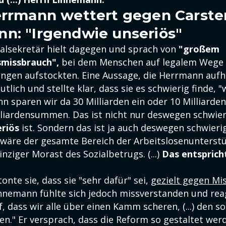
errmann wettert gegen Carste
n: "Irgendwie unseriös"
lsekretär hielt dagegen und sprach von
"großem
smissbrauch",
bei dem Menschen auf legalem Wege
ungen aufstockten. Eine Aussage, die Herrmann aufho
tlich und stellte klar, dass sie es schwierig finde, 
nn sparen wir da 30 Milliarden ein oder 10 Milliarde
lliardensummen. Das ist nicht nur deswegen schwieri
riös
ist. Sondern das ist ja auch deswegen schwierig
 wäre der gesamte Bereich der Arbeitslosenunterstüt
inziger Morast des Sozialbetrugs. (...)
Das entsprich
tonte sie, dass sie "sehr dafür" sei,
gezielt gegen Mi
innemann fühlte sich jedoch missverstanden und reag
, dass wir alle über einen Kamm scheren, (...) den sol
en." Er versprach, dass die Reform so gestaltet wer