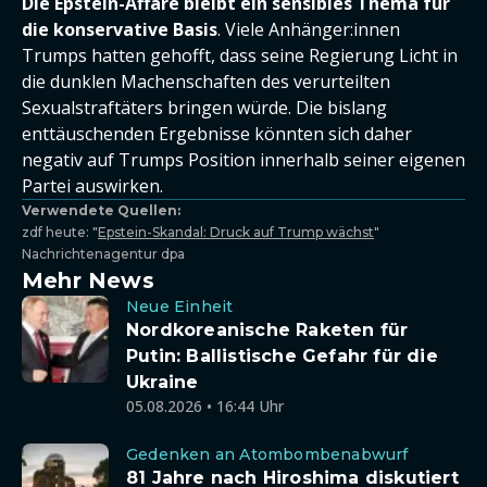
Die Epstein-Affäre bleibt ein sensibles Thema für
die konservative Basis
. Viele Anhänger:innen
Trumps hatten gehofft, dass seine Regierung Licht in
die dunklen Machenschaften des verurteilten
Sexualstraftäters bringen würde. Die bislang
enttäuschenden Ergebnisse könnten sich daher
negativ auf Trumps Position innerhalb seiner eigenen
Partei auswirken.
Verwendete Quellen:
zdf heute: "
Epstein-Skandal: Druck auf Trump wächst
"
Nachrichtenagentur dpa
Mehr News
Neue Einheit
Nordkoreanische Raketen für
Putin: Ballistische Gefahr für die
Ukraine
05.08.2026 • 16:44 Uhr
Gedenken an Atombombenabwurf
81 Jahre nach Hiroshima diskutiert