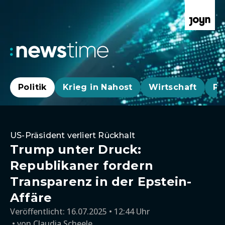
Politik
Krieg in Nahost
Wirtschaft
Pa
US-Präsident verliert Rückhalt
Trump unter Druck:
Republikaner fordern
Transparenz in der Epstein-
Affäre
Veröffentlicht:
16.07.2025 • 12:44 Uhr
von
Claudia Scheele