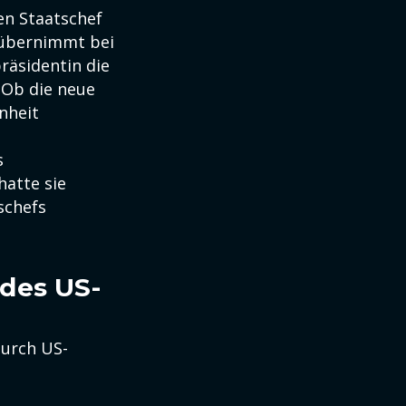
n Staatschef
 übernimmt bei
räsidentin die
 Ob die neue
nheit
s
hatte sie
schefs
 des US-
durch US-