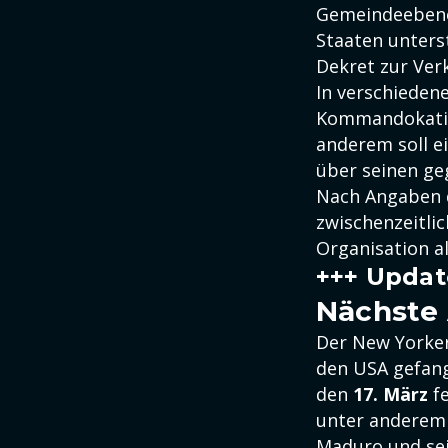
Gemeindeebene 
Staaten unters
Dekret zur Ve
In verschiedene
Kommandokatio
anderem soll e
über seinen ge
Nach Angaben 
zwischenzeitli
Organisation al
+++ Updat
Nächste
Der New Yorker 
den USA gefan
den
17. März
fe
unter anderem
Maduro und sein