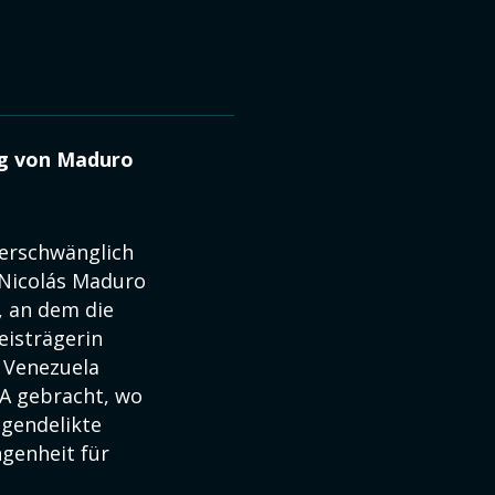
ng von Maduro
berschwänglich
 Nicolás Maduro
, an dem die
eisträgerin
 Venezuela
A gebracht, wo
ogendelikte
genheit für