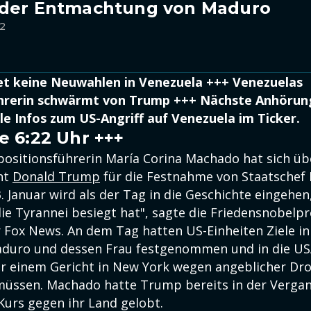
 der Entmachtung von Maduro
12
t keine Neuwahlen in Venezuela +++ Venezuelas
hrerin schwärmt von Trump +++ Nächste Anhöru
le Infos zum US-Angriff auf Venezuela im Ticker.
e 6:22 Uhr +++
ositionsführerin María Corina Machado hat sich ü
nt
Donald Trump
für die Festnahme von Staatschef
. Januar wird als der Tag in die Geschichte eingehen
ie Tyrannei besiegt hat", sagte die Friedensnobelpr
Fox News. An dem Tag hatten US-Einheiten Ziele in
aduro und dessen Frau festgenommen und in die US
 vor einem Gericht in New York wegen angeblicher Dr
üssen. Machado hatte Trump bereits in der Vergan
Kurs gegen ihr Land gelobt.