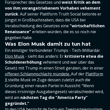
Fürsprecher des Gesetzes und
weist Kritik an dem
von ihm vorangetriebenem Vorhaben vehement
zurück
. Auf seiner Plattform Truth Social betonte er
jüngst in Großbuchstaben, dass die USA bei
Verabschiedung des Gesetzes eine
"wirtschaftlichen
Renaissance"
erleben würden, die es so noch nie
gegeben habe.
Was Elon Musk damit zu tun hat
Ein einstiger Verbündeter Trumps - Tech-Milliardär
Elon Musk
- sieht das anders: Er
kritisierte etwa die
Schuldenerhöhung
vehement und war über das
Gesetz mit Trump in einen Streit geraten, der in einer
offenen Schlammschlacht mündete.
Auf der
Plattform
X
stellte Musk im Zuge dessen zuletzt auch die
Gründung einer neuen Partei in Aussicht: "Wenn
dieses irrsinnige Ausgabengesetz verabschiedet wird,
wird am
nächsten Tag die "America Party"
gegründet."
In den USA herrscht de facto ein Zweiparteiensystem.