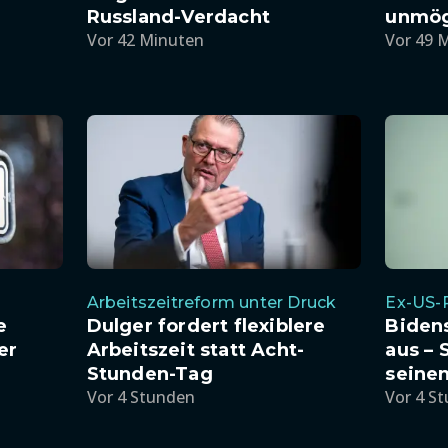
Russland-Verdacht
unmög
Vor 42 Minuten
Vor 49 
Arbeitszeitreform unter Druck
Ex-US-
e
Dulger fordert flexiblere
Bidens
er
Arbeitszeit statt Acht-
aus – 
Stunden-Tag
seine
Vor 4 Stunden
Vor 4 S