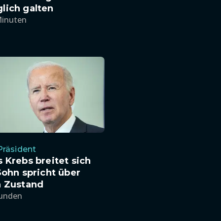
lich galten
Minuten
Präsident
 Krebs breitet sich
Sohn spricht über
n Zustand
tunden