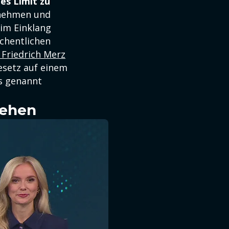
es Limit zu
rnehmen und
 im Einklang
öchentlichen
Friedrich Merz
gesetz auf einem
es genannt
sehen