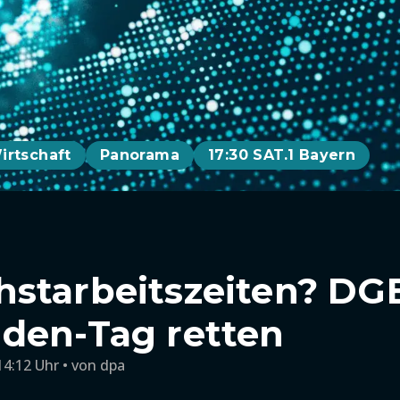
irtschaft
Panorama
17:30 SAT.1 Bayern
starbeitszeiten? DGB
den-Tag retten
14:12 Uhr
von
dpa