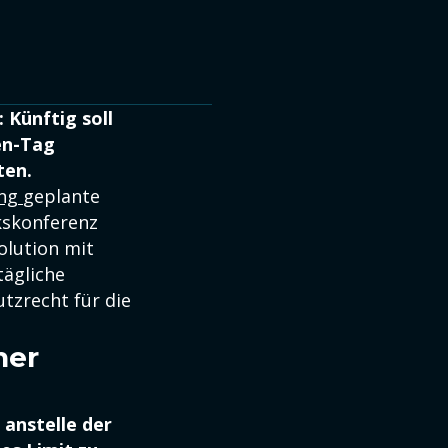
 Künftig soll
en-Tag
ten.
ung
geplante
kskonferenz
olution mit
 tägliche
tzrecht für die
her
 anstelle der