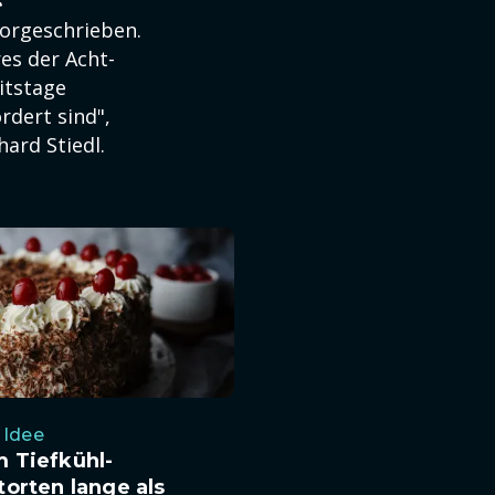
vorgeschrieben.
es der Acht-
itstage
rdert sind",
ard Stiedl.
 Idee
 Tiefkühl-
orten lange als