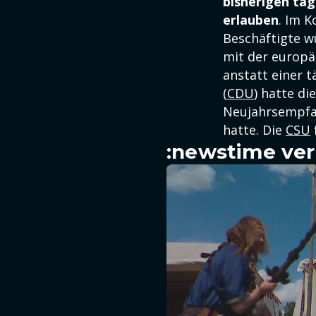
bisherigen täg
erlauben
. Im K
Beschäftigte wü
mit der europäi
anstatt einer t
(
CDU
) hatte di
Neujahrsempfan
hatte. Die
CSU
:newstime ver