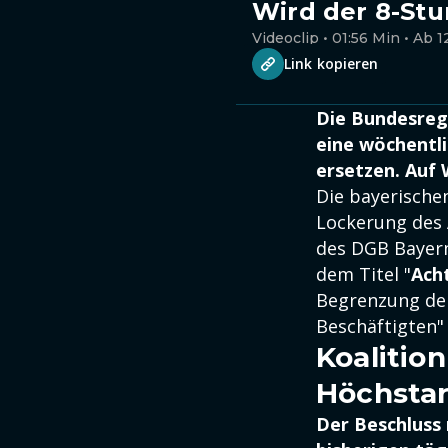
Wird der 8-Stu
Videoclip • 01:56 Min • Ab 1
Link kopieren
Die Bundesregi
eine wöchentl
ersetzen. Auf 
Die bayerische
Lockerung des 
des DGB Bayern
dem Titel "
Ach
Begrenzung der
Beschäftigten" 
Koalition
Höchstar
Der Beschluss 