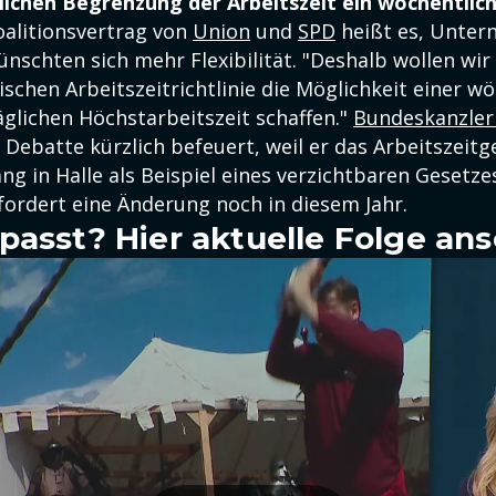
lichen Begrenzung der Arbeitszeit ein wöchentlich
oalitionsvertrag von
Union
und
SPD
heißt es, Unte
nschten sich mehr Flexibilität. "Deshalb wollen wir
schen Arbeitszeitrichtlinie die Möglichkeit einer w
äglichen Höchstarbeitszeit schaffen."
Bundeskanzler 
e Debatte kürzlich befeuert, weil er das Arbeitszeit
g in Halle als Beispiel eines verzichtbaren Gesetz
fordert eine Änderung noch in diesem Jahr.
passt? Hier aktuelle Folge an