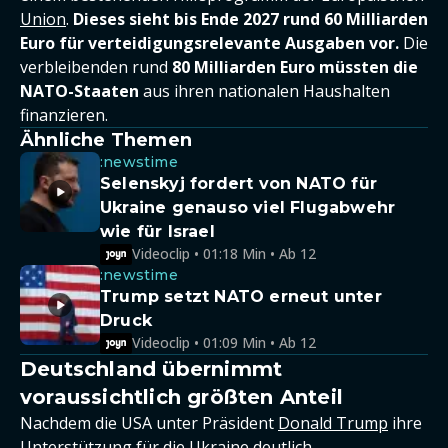
Union
.
Dieses sieht bis Ende 2027 rund 60 Milliarden
Euro für verteidigungsrelevante Ausgaben vor.
Die
verbleibenden rund
80 Milliarden Euro müssten die
NATO-Staaten
aus ihren nationalen Haushalten
finanzieren.
Ähnliche Themen
:newstime
Selenskyj fordert von NATO für
Ukraine genauso viel Flugabwehr
wie für Israel
Videoclip • 01:18 Min • Ab 12
:newstime
Trump setzt NATO erneut unter
Druck
Videoclip • 01:09 Min • Ab 12
Deutschland übernimmt
voraussichtlich größten Anteil
Nachdem die USA unter Präsident
Donald Trump
ihre
Unterstützung für die Ukraine deutlich