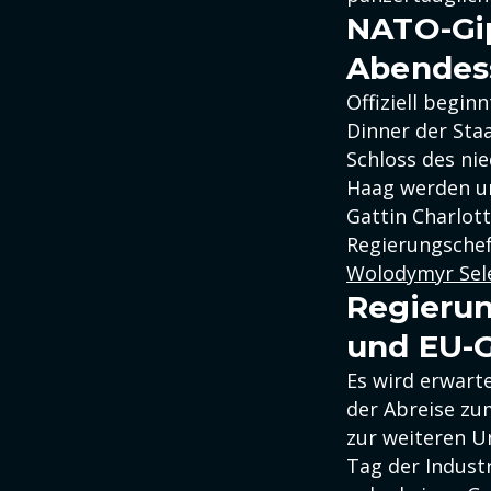
NATO-Gip
Abendes
Offiziell begi
Dinner der Sta
Schloss des ni
Haag werden un
Gattin Charlott
Regierungschef
Wolodymyr Sel
Regierun
und EU-G
Es wird erwart
der Abreise zum
zur weiteren U
Tag der Industr