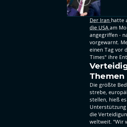
Der Iran
hatte 
die USA
am Mon
angegriffen - 
vorgewarnt. Me
einen Tag vor 
Times" ihre Ent
Verteidi
Themen
Die größte Bed
strebe, europä
stellen, hieß e
Unterstützung 
die Verteidigu
weltweit. "Wir