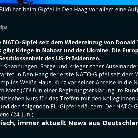
ild) hat beim Gipfel in Den Haag vor allem eine Au
/dpa
te NATO-Gipfel seit dem Wiedereinzug von Donald
 gibt Kriege in Nahost und der Ukraine. Die Euro
 Geschlossenheit des US-Präsidenten.
r Spannungen, Sorge und kriegerischer Auseinande
artet in Den Haag der erste
NATO
-Gipfel seit dem
rump
ins Weiße Haus. Kurz vor seiner Abreise in die N
ch Merz
(
CDU
) in einer Regierungserklärung im
Bund
itischen Kurs für das Treffen mit den Kolleg:innen
nd den folgenden EU-Gipfel erläutern. Der NATO-G
d (24. Juni).
isch, immer aktuell! News aus Deutschla