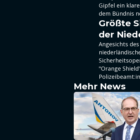
Gipfel ein klar
dem Bündnis no
Größte S
der Nied
Angesichts des
niederländisch
Sicherheitsope
"Orange Shield"
Polizeibeamt:i
Mehr News