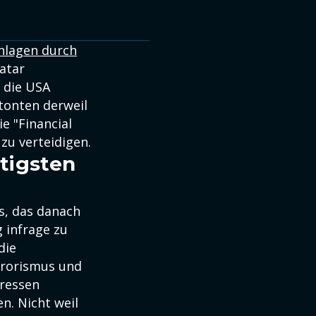
nlagen durch
atar
 die USA
tonten derweil
e "Financial
 zu verteidigen.
tigsten
s, das danach
 infrage zu
die
rrorismus und
eressen
n. Nicht weil