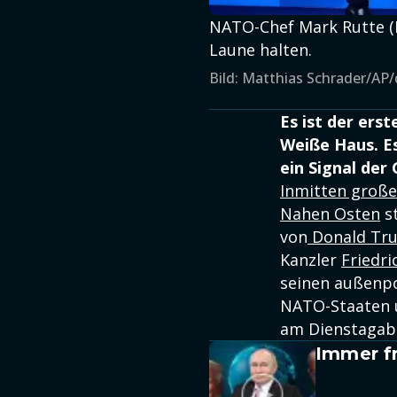
NATO-Chef Mark Rutte (B
Laune halten.
Bild: Matthias Schrader/AP
Es ist der ers
Weiße Haus. Es
ein Signal der
Inmitten große
Nahen Osten
st
von
Donald T
Kanzler
Friedri
seinen außenpol
NATO-Staaten u
am Dienstagaben
Immer fr