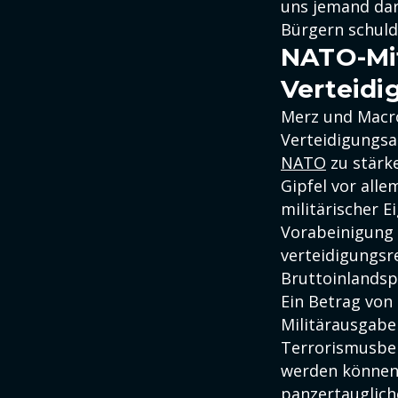
uns jemand dar
Bürgern schuldi
NATO-Mit
Verteid
Merz und Macro
Verteidigungsa
NATO
zu stärk
Gipfel vor all
militärischer E
Vorabeinigung s
verteidigungsr
Bruttoinlandsp
Ein Betrag von 
Militärausgabe
Terrorismusbek
werden können.
panzertauglich