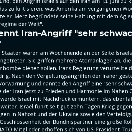
nd, den Angriff Israels auf den Iran am 13. Juni zu k
das zu kritisieren, was Amerika am vergangenen W
gte er. Merz begründete seine Haltung mit dem Agier
regime der Welt".
nnt Iran-Angriff "sehr schwa
"
n Staaten waren am Wochenende an der Seite Israels
ingetreten. Sie griffen mehrere Atomanlagen an, di
bombe dienen sollen. Irans Regierung verurteilte de
drig. Nach den Vergeltungsangriffen der Iraner gest
Vorwarnung und nannte den Angriff eine "sehr schw
ne der Iran jetzt zu Frieden und Harmonie im Nahen 
 werde Israel mit Nachdruck ermuntern, das ebenfall
eiter. Israel führt seit gut zehn Tagen Krieg gegen
gen in Nahost und der Ukraine sowie den Verteidi
 Geschlossenheit der Bündnispartner eine große Roll
ATO-Mitglieder erhoffen sich von US-Präsident Tr