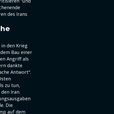
ritisieren "und
ochenende
en des Irans
che
 in den Krieg
e dem Bau einer
n Angriff als
ern dankte
ache Antwort".
Osten
s zu tun,
 den Iran.
gungsausgaben
e. Die
ump auf dem