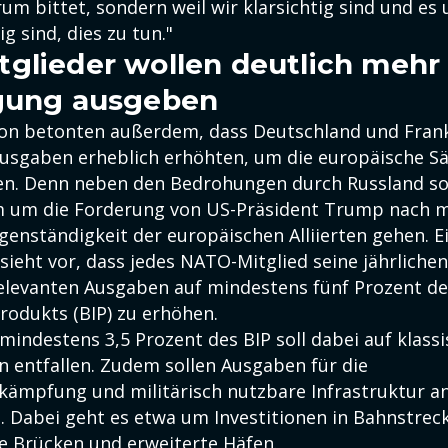
um bittet, sondern weil wir klarsichtig sind und es
g sind, dies zu tun."
glieder wollen deutlich mehr 
igung ausgeben
n betonten außerdem, dass Deutschland und Frank
usgaben erheblich erhöhten, um die europäische Sä
en. Denn neben den Bedrohungen durch Russland sol
em um die Forderung von US-Präsident Trump nach 
igenständigkeit der europäischen Alliierten gehen. E
ieht vor, dass jedes NATO-Mitglied seine jährlichen
elevanten Ausgaben auf mindestens fünf Prozent de
rodukts (BIP) zu erhöhen.
mindestens 3,5 Prozent des BIP soll dabei auf klass
n entfallen. Zudem sollen Ausgaben für die
ämpfung und militärisch nutzbare Infrastruktur a
 Dabei geht es etwa um Investitionen in Bahnstrec
e Brücken und erweiterte Häfen.