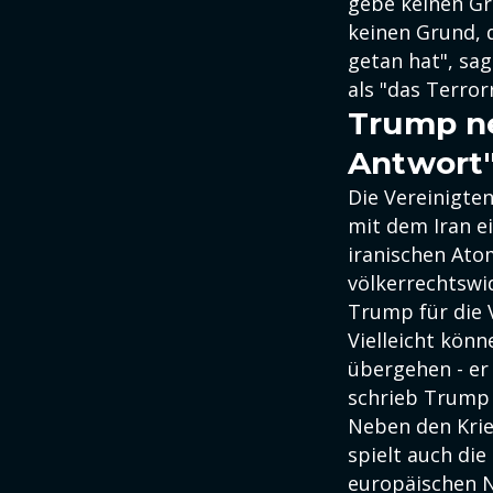
gebe keinen Gru
keinen Grund, 
getan hat", sa
als "das Terror
Trump ne
Antwort
Die Vereinigte
mit dem Iran e
iranischen Atom
völkerrechtswi
Trump für die 
Vielleicht kön
übergehen - er
schrieb Trump w
Neben den Krie
spielt auch die
europäischen N