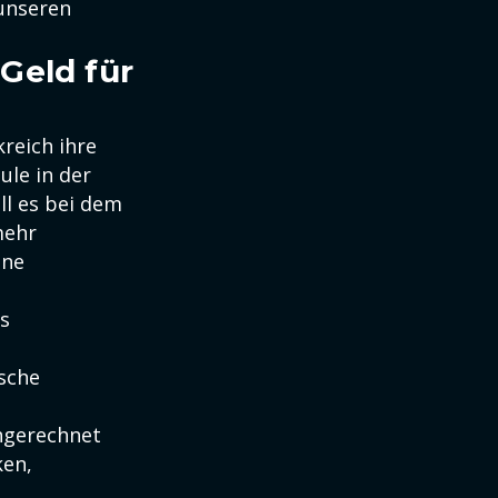
 unseren
Geld für
reich ihre
ule in der
l es bei dem
mehr
ine
s
ische
ngerechnet
ken,