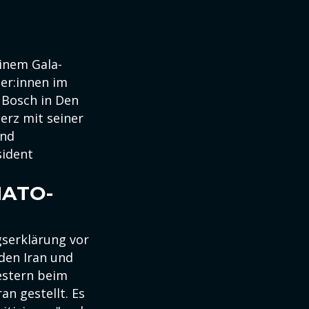
einem Gala-
er:innen im
 Bosch in Den
rz mit seiner
und
sident
NATO-
gserklärung vor
 den Iran und
estern beim
an gestellt. Es