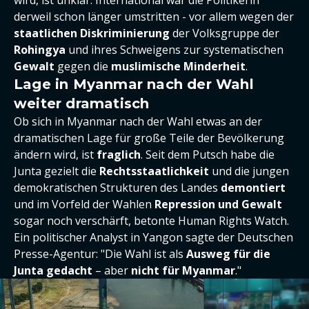
wird, ist unklar. International war die Politikerin
derweil schon länger umstritten - vor allem wegen der
staatlichen Diskriminierung
der Volksgruppe der
Rohingya
und ihres Schweigens zur systematischen
Gewalt
gegen die
muslimische Minderheit
.
Lage in Myanmar nach der Wahl
weiter dramatisch
Ob sich in Myanmar nach der Wahl etwas an der
dramatischen Lage für große Teile der Bevölkerung
ändern wird, ist
fraglich
. Seit dem Putsch habe die
Junta gezielt die
Rechtsstaatlichkeit
und die jungen
demokratischen Strukturen des Landes
demontiert
und im Vorfeld der Wahlen
Repression und Gewalt
sogar noch verschärft, betonte Human Rights Watch.
Ein politischer Analyst in Yangon sagte der Deutschen
Presse-Agentur: "Die Wahl ist als
Ausweg für die
Junta gedacht
– aber
nicht für Myanmar
."