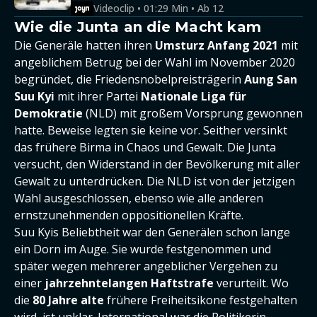
Videoclip • 01:29 Min • Ab 12
Wie die Junta an die Macht kam
Die Generäle hatten ihren
Umsturz
Anfang 2021
mit
angeblichem Betrug bei der Wahl im November 2020
begründet, die Friedensnobelpreisträgerin
Aung San
Suu Kyi
mit ihrer Partei
Nationale Liga für
Demokratie
(NLD) mit großem Vorsprung gewonnen
hatte. Beweise legten sie keine vor. Seither versinkt
das frühere Birma in Chaos und Gewalt. Die Junta
versucht, den Widerstand in der Bevölkerung mit aller
Gewalt zu unterdrücken. Die NLD ist von der jetzigen
Wahl ausgeschlossen, ebenso wie alle anderen
ernstzunehmenden oppositionellen Kräfte.
Suu Kyis Beliebtheit war den Generälen schon lange
ein Dorn im Auge. Sie wurde festgenommen und
später wegen mehrerer angeblicher Vergehen zu
einer
jahrzehntelangen Haftstrafe
verurteilt. Wo
die
80 Jahre alte
frühere Freiheitsikone festgehalten