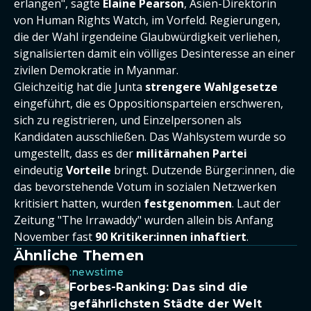
erlangen", sagte
Elaine Pearson
, Asien-Direktorin
von Human Rights Watch, im Vorfeld. Regierungen,
die der Wahl irgendeine Glaubwürdigkeit verliehen,
signalisierten damit ein völliges Desinteresse an einer
zivilen Demokratie in Myanmar.
Gleichzeitig hat die Junta
strengere Wahlgesetze
eingeführt, die es Oppositionsparteien erschweren,
sich zu registrieren, und Einzelpersonen als
Kandidaten ausschließen. Das Wahlsystem wurde so
umgestellt, dass es der
militärnahen Partei
eindeutig
Vorteile
bringt. Dutzende Bürger:innen, die
das bevorstehende Votum in sozialen Netzwerken
kritisiert hatten, wurden
festgenommen
. Laut der
Zeitung "The Irrawaddy" wurden allein bis Anfang
November fast
90 Kritiker:innen inhaftiert
.
Ähnliche Themen
:newstime
Forbes-Ranking: Das sind die
gefährlichsten Städte der Welt