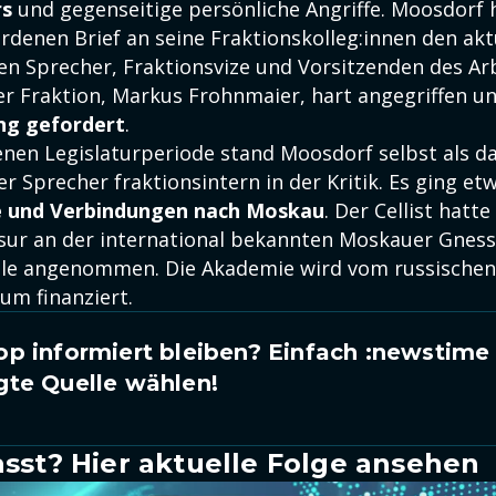
rs
und gegenseitige persönliche Angriffe. Moosdorf 
rdenen Brief an seine Fraktionskolleg:innen den akt
en Sprecher, Fraktionsvize und Vorsitzenden des Ar
er Fraktion, Markus Frohnmaier, hart angegriffen u
ng gefordert
.
enen Legislaturperiode stand Moosdorf selbst als d
r Sprecher fraktionsintern in der Kritik. Es ging et
e und Verbindungen nach Moskau
. Der Cellist hatte
ur an der international bekannten Moskauer Gness
le angenommen. Die Akademie wird vom russischen
um finanziert.
p informiert bleiben? Einfach
:newstime
gte Quelle wählen!
sst? Hier aktuelle Folge ansehen