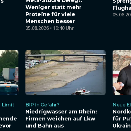
Meta-Studie belegt:
es
Spren
Weniger statt mehr
Flugha
Proteine für viele
05.08.20
Menschen besser
05.08.2026 • 19:40 Uhr
 Limit
BIP in Gefahr?
Neue Ei
Niedrigwasser am Rhein:
Nordk
enende
Firmen weichen auf Lkw
für Pu
evor
und Bahn aus
Ukrai