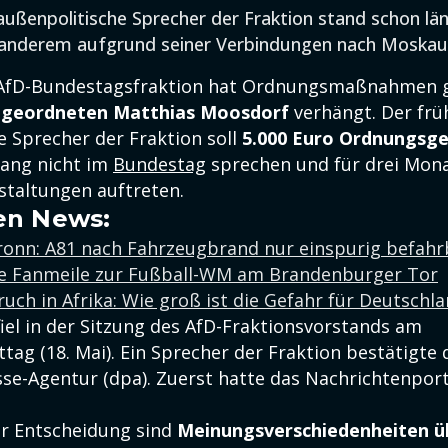
außenpolitische Sprecher der Fraktion stand schon län
r anderem aufgrund seiner Verbindungen nach Moskau
r AfD-Bundestagsfraktion hat Ordnungsmaßnahmen 
bgeordneten Matthias Moosdorf
verhängt. Der frü
e Sprecher der Fraktion soll
5.000 Euro Ordnungsge
ang nicht im
Bundestag
sprechen und für drei Mona
staltungen auftreten.
en News:
ronn: A81 nach Fahrzeugbrand nur einspurig befahr
ine Fanmeile zur Fußball-WM am Brandenburger Tor
uch in Afrika: Wie groß ist die Gefahr für Deutschl
iel in der Sitzung des AfD-Fraktionsvorstands am
ag (18. Mai). Ein Sprecher der Fraktion bestätigte 
se-Agentur (dpa). Zuerst hatte das Nachrichtenport
r Entscheidung sind
Meinungsverschiedenheiten ü