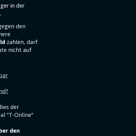
ger in der
.
gegen den
here
ld
zahlen, darf
te nicht auf
bar
and?
dies der
al "T-Online"
ber den