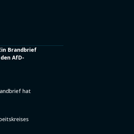
in Brandbrief
 den AfD-
andbrief hat
beitskreises