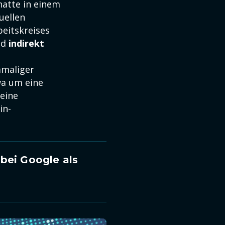
hatte in einem
uellen
beitskreises
nd
indirekt
amaliger
wa um eine
 eine
in-
bei Google als