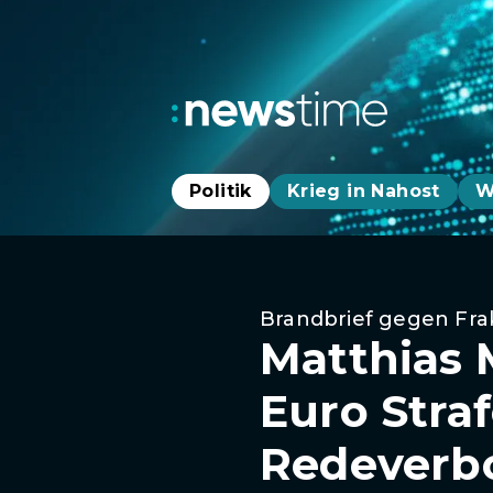
Politik
Krieg in Nahost
W
Brandbrief gegen Fra
Matthias 
Euro Stra
Redeverb