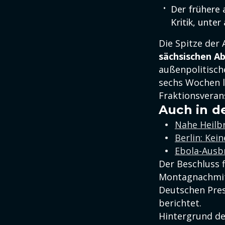
Der frühere 
Kritik, unte
Die Spitze de
sächsischen A
außenpolitisch
sechs Wochen l
Fraktionsveran
Auch in d
Nahe Heilb
Berlin: Ke
Ebola-Ausbr
Der Beschluss f
Montagnachmitt
Deutschen Pres
berichtet.
Hintergrund de