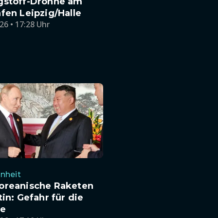
gstoff-Drohne am
fen Leipzig/Halle
26 • 17:28 Uhr
nheit
oreanische Raketen
tin: Gefahr für die
ne