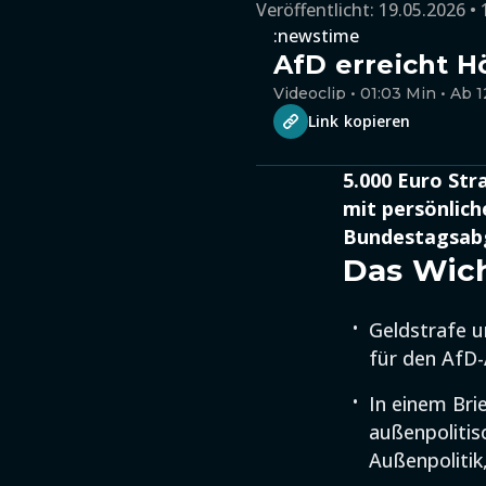
Veröffentlicht:
19.05.2026 • 
:newstime
AfD erreicht H
Videoclip • 01:03 Min • Ab 1
Link kopieren
5.000 Euro St
mit persönlich
Bundestagsab
Das Wich
Geldstrafe u
für den AfD
In einem Bri
außenpolitis
Außenpolitik