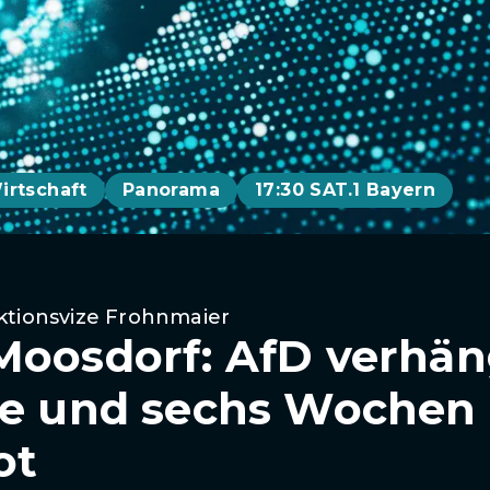
irtschaft
Panorama
17:30 SAT.1 Bayern
ktionsvize Frohnmaier
Moosdorf: AfD verhän
fe und sechs Wochen
ot