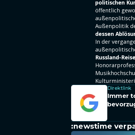
politischen Ku
öffentlich gewo
außenpolitisch
Außenpolitik d
dessen Ablösu
In der vergang
außenpolitische
Russland-Reis
Honorarprofess
Musikhochschu
Kulturministeri
Direktlink
Immer to
bevorzu
:newstime verpa