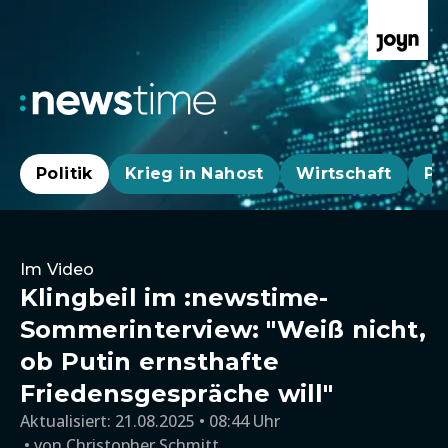
Politik
Krieg in Nahost
Wirtschaft
Pa
Im Video
Klingbeil im :newstime-
Sommerinterview: "Weiß nicht,
ob Putin ernsthafte
Friedensgespräche will"
Aktualisiert:
21.08.2025 • 08:44 Uhr
von
Christopher Schmitt