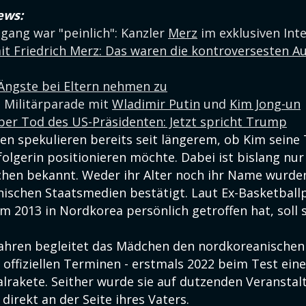
ews:
gang war "peinlich": Kanzler
Merz
im exklusiven Int
it Friedrich Merz: Das waren die kontroversesten A
 Ängste bei Eltern nehmen zu
t Militärparade mit
Wladimir Putin
und
Kim Jong-un
ber Tod des US-Präsidenten: Jetzt spricht Trump
en spekulieren bereits seit längerem, ob Kim seine 
olgerin positionieren möchte. Dabei ist bislang nu
hen bekannt. Weder ihr Alter noch ihr Name wurden 
ischen Staatsmedien bestätigt. Laut Ex-Basketballp
m 2013 in Nordkorea persönlich getroffen hat, soll 
 Jahren begleitet das Mädchen den nordkoreanische
offiziellen Terminen - erstmals 2022 beim Test eine
alrakete. Seither wurde sie auf dutzenden Veransta
direkt an der Seite ihres Vaters.