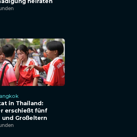
hädigung heiraten
tunden
angkok
t in Thailand:
r erschießt fünf
 und Großeltern
tunden