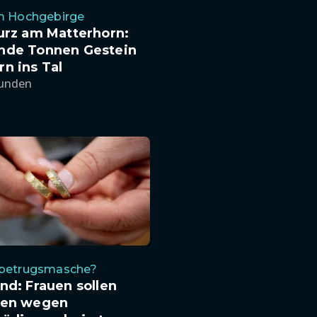
im Hochgebirge
urz am Matterhorn:
nde Tonnen Gestein
n ins Tal
tunden
sbetrugsmasche?
nd: Frauen sollen
ten wegen