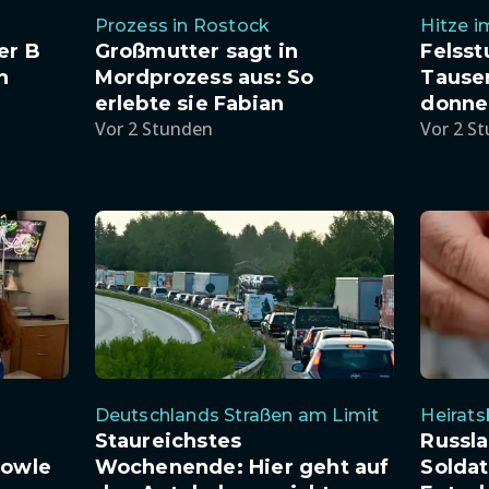
Prozess in Rostock
Hitze 
er B
Großmutter sagt in
Felsst
n
Mordprozess aus: So
Tause
erlebte sie Fabian
donner
Vor 2 Stunden
Vor 2 S
Deutschlands Straßen am Limit
Heirat
Staureichstes
Russla
Towle
Wochenende: Hier geht auf
Solda