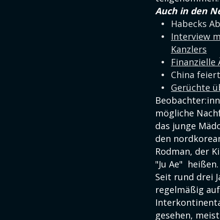
Auch in den N
Habecks Ab
Interview m
Kanzlers
Finanzielle
China feier
Gerüchte ü
Beobachter:inn
mögliche Nachf
das junge Mädc
den nordkorean
Rodman, der Ki
"Ju Ae" heißen.
Seit rund drei
regelmäßig auf 
Interkontinent
gesehen, meist 