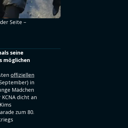
der Seite –
als seine
ls möglichen
rsten
offiziellen
September) in
 junge Mädchen
r KCNA dicht an
 Kims
parade zum 80.
kriegs