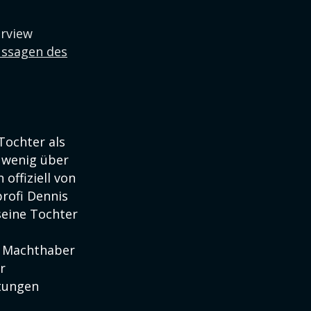
erview
ussagen des
Tochter als
r wenig über
offiziell von
rofi Dennis
seine Tochter
n Machthaber
r
ltungen