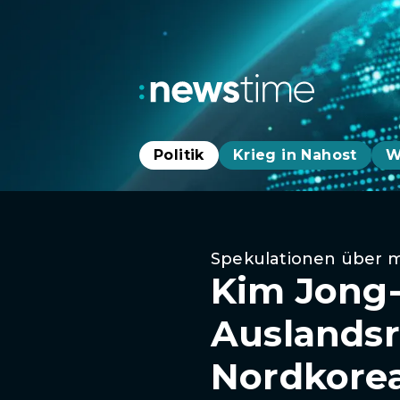
Politik
Krieg in Nahost
W
Spekulationen über 
Kim Jong-
Auslandsr
Nordkore