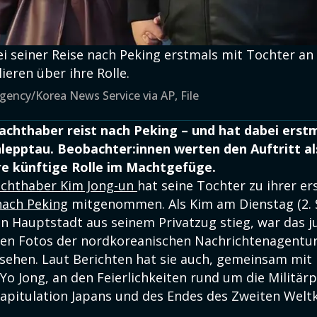
i seiner Reise nach Peking erstmals mit Tochter an 
eren über ihre Rolle.
gency/Korea News Service via AP, File
chthaber reist nach Peking – und hat dabei erstm
lepptau. Beobachter:innen werten den Auftritt a
re künftige Rolle im Machtgefüge.
chthaber Kim Jong-un
hat seine Tochter zu ihrer e
nach Peking
mitgenommen. Als Kim am Dienstag (2. 
en Hauptstadt aus seinem Privatzug stieg, war das
ellen Fotos der nordkoreanischen Nachrichtenagentu
u sehen. Laut Berichten hat sie auch, gemeinsam mit
Yo Jong, an den Feierlichkeiten rund um die Militär
Kapitulation Japans und des Endes des Zweiten Welt