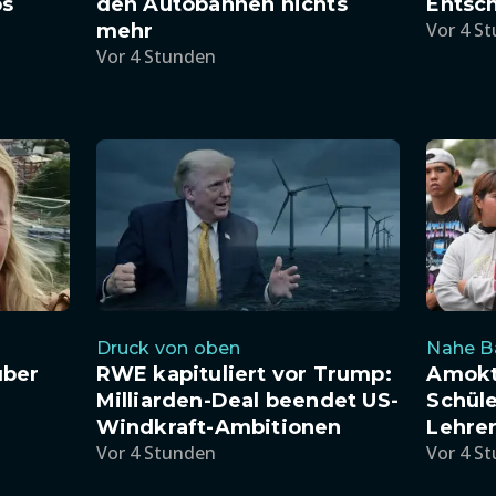
bs
den Autobahnen nichts
Entsc
Vor 4 S
mehr
Vor 4 Stunden
Druck von oben
Nahe B
uber
RWE kapituliert vor Trump:
Amokta
Milliarden-Deal beendet US-
Schüle
Windkraft-Ambitionen
Lehrer
Vor 4 Stunden
Vor 4 S