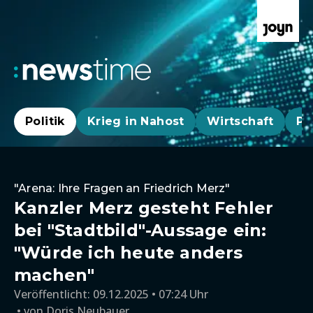
Politik
Krieg in Nahost
Wirtschaft
Pa
"Arena: Ihre Fragen an Friedrich Merz"
Kanzler Merz gesteht Fehler
bei "Stadtbild"-Aussage ein:
"Würde ich heute anders
machen"
Veröffentlicht:
09.12.2025 • 07:24 Uhr
von
Doris Neubauer