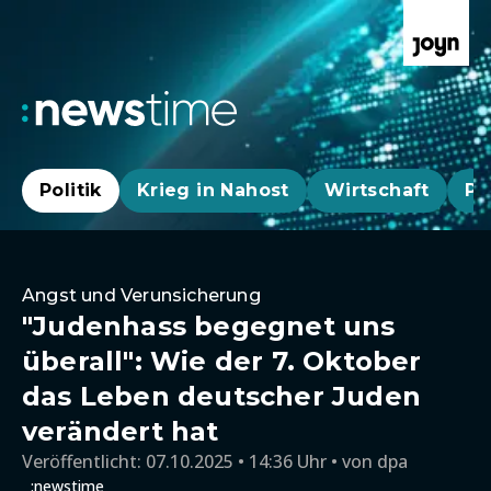
Politik
Krieg in Nahost
Wirtschaft
Pa
Angst und Verunsicherung
"Judenhass begegnet uns
überall": Wie der 7. Oktober
das Leben deutscher Juden
verändert hat
Veröffentlicht:
07.10.2025 • 14:36 Uhr
von
dpa
:newstime