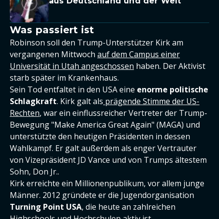
aus Deutschland und der Welt
Was passiert ist
Robinson soll den Trump-Unterstützer Kirk am
vergangenen Mittwoch
auf dem Campus einer
Universität in Utah angeschossen
haben. Der Aktivist
starb später im Krankenhaus.
Sein Tod entfaltet in den USA eine
enorme politische
Schlagkraft
. Kirk galt als
prägende Stimme der US-
Rechten
, war ein einflussreicher Vertreter der Trump-
Bewegung "Make America Great Again" (MAGA) und
unterstützte den heutigen Präsidenten in dessen
Wahlkampf. Er galt außerdem als enger Vertrauter
von Vizepräsident JD Vance und von Trumps ältestem
Sohn, Don Jr..
Kirk erreichte ein Millionenpublikum, vor allem junge
Männer. 2012 gründete er die Jugendorganisation
Turning Point USA
, die heute an zahlreichen
Highschools und Hochschulen aktiv ist.