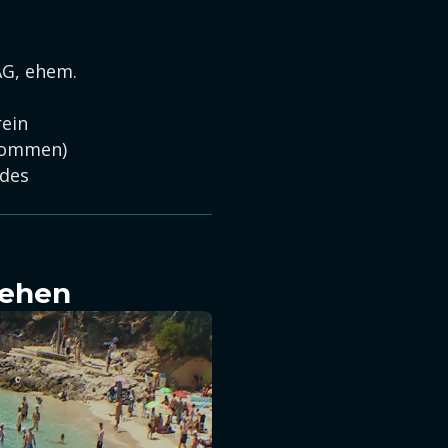
AG, ehem.
rein
nkommen)
 des
sehen