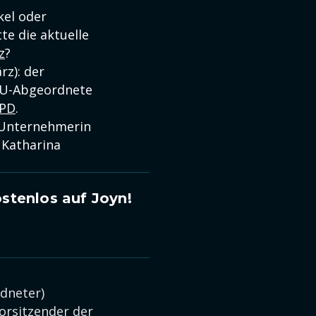
kel oder
e die aktuelle
z
?
rz): der
 EU-Abgeordnete
PD
.
 Unternehmerin
 Katharina
stenlos auf Joyn!
dneter)
orsitzender der