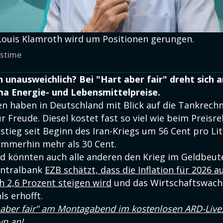
t Louis Klamroth wird um Positionen gerungen.
wstime
on unausweichlich? Bei "Hart aber fair" dreht sich 
ma Energie- und Lebensmittelpreise.
en haben in Deutschland mit Blick auf die Tankrec
 Freude. Diesel kostet fast so viel wie beim Preisr
 stieg seit Beginn des Iran-Kriegs um 56 Cent pro Li
 immerhin mehr als 30 Cent.
d könnten auch alle anderen den Krieg im Geldbeute
entralbank
EZB schätzt, dass die Inflation für 2026 a
h 2,6 Prozent steigen wird
und das Wirtschaftswac
als erhofft.
 aber fair"
am Montagabend
im kostenlosen ARD-Live
yn an!