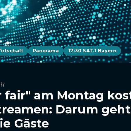
irtschaft
Panorama
17:30 SAT.1 Bayern
th
r fair" am Montag kos
streamen: Darum geht
ie Gäste