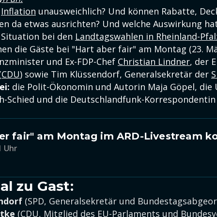
e
Inflation
unausweichlich? Und können Rabatte, Dec
n da etwas ausrichten? Und welche Auswirkung hatt
 Situation bei den
Landtagswahlen in Rheinland-Pfal
en die Gäste bei "Hart aber fair" am Montag (23. Mä
nzminister und Ex-FDP-Chef
Christian Lindner
, der
(
CDU
) sowie Tim Klüssendorf, Generalsekretär der
S
i:
die Polit-Ökonomin und Autorin Maja Göpel, die
h-Schied und die Deutschlandfunk-Korrespondentin
er fair" am Montag im ARD-Livestream ko
1 Uhr
al zu Gast:
endorf
(SPD, Generalsekretär und Bundestagsabgeor
dtke
(CDU, Mitglied des EU-Parlaments und Bundesv