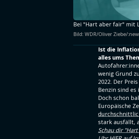
Bei "Hart aber fair" mi
Bild: WDR/Oliver Ziebe/:ne
Ist die Inflati
alles ums The
Autofahrer:inn
wenig Grund zur
2022. Der Preis
Benzin sind es
Doch schon bal
Europäische Z
durchschnittlic
stark ausfällt, 
Schau dir "Hart
Uhr HIER auf Jo