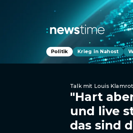
Politik
Krieg in Nahost
W
Talk mit Louis Klamro
"Hart abe
und live 
das sind d