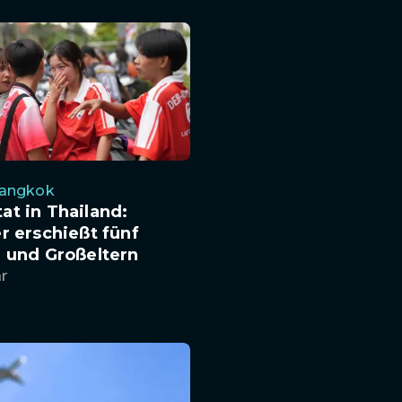
angkok
t in Thailand:
r erschießt fünf
 und Großeltern
hr