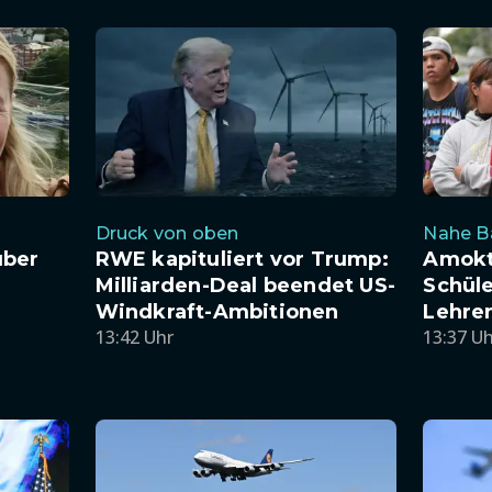
Druck von oben
Nahe B
uber
RWE kapituliert vor Trump:
Amokta
Milliarden-Deal beendet US-
Schüle
Windkraft-Ambitionen
Lehrer
13:42 Uhr
13:37 U