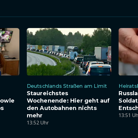
Deutschlands Straßen am Limit
Heirat
Staureichstes
Russla
Towle
Wochenende: Hier geht auf
Solda
bs
den Autobahnen nichts
Entsc
13:51 U
mehr
13:52 Uhr