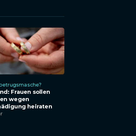
sbetrugsmasche?
nd: Frauen sollen
ten wegen
hädigung heiraten
hr