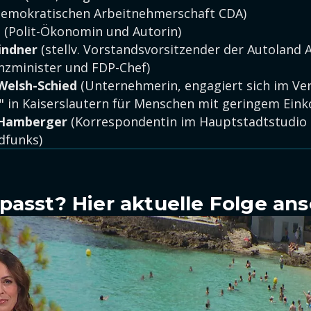
-Demokratischen Arbeitnehmerschaft CDA)
l
(Polit-Ökonomin und Autorin)
Lindner
(stellv. Vorstandsvorsitzender der Autoland 
nzminister und FDP-Chef)
Welsh-Schied
(Unternehmerin, engagiert sich im Ve
" in Kaiserslautern für Menschen mit geringem Ei
 Hamberger
(Korrespondentin im Hauptstadtstudio
dfunks)
passt? Hier aktuelle Folge an