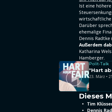
Ist eine höher
Steuersenkunge
wirtschaftliche
Darüber sprech
ehemalige Fina
Dennis Radtke 
Außerdem dabe
Katharina Wels
Hamberger.
Polit-Talk
"Hart ab
23. März • 2
Dieses M
Tim Klüss
Dennis Ra