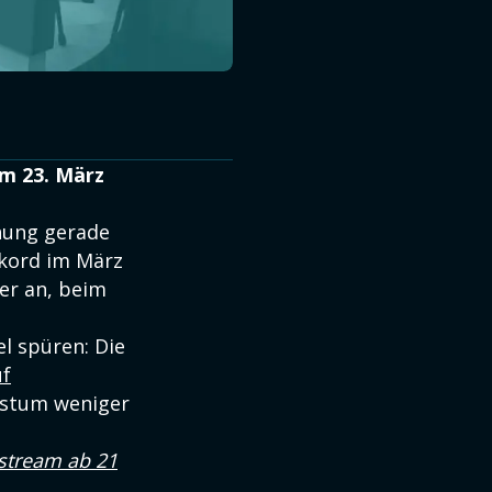
am 23. März
hnung gerade
ekord im März
ter an, beim
l spüren: Die
uf
hstum weniger
stream ab 21