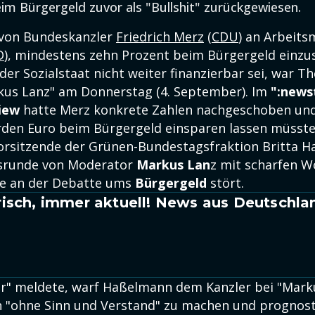
im Bürgergeld zuvor als "Bullshit" zurückgewiesen.
 von Bundeskanzler
Friedrich Merz
(
CDU
) an Arbeits
D
), mindestens zehn Prozent beim Bürgergeld einzu
 der Sozialstaat nicht weiter finanzierbar sei, war 
rkus Lanz" am Donnerstag (4. September). Im
":news
iew
hatte Merz konkrete Zahlen nachgeschoben und
iarden Euro beim Bürgergeld einsparen lassen müsste
Vorsitzende der Grünen-Bundestagsfraktion Britta 
nsrunde von Moderator
Markus Lan
z mit scharfen W
sie an der Debatte ums
Bürgergeld
stört.
isch, immer aktuell! News aus Deutschla
r" meldete, warf Haßelmann dem Kanzler bei "Marku
"ohne Sinn und Verstand" zu machen und prognosti