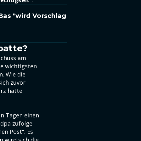
echtigkeit
".
Bas "wird Vorschlag
batte?
sschuss am
e wichtigsten
. Wie die
sich zuvor
rz hatte
en Tagen einen
 dpa zufolge
en Post". Es
 wird sich die