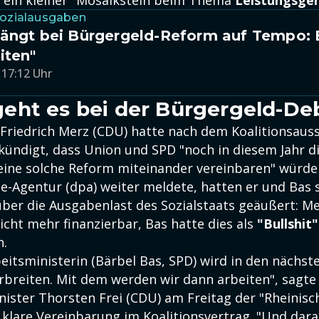
r ein kleiner "Mosaikstein beim Thema
Leistungsger
Sozialausgaben
rängt bei Bürgergeld-Reform auf Tempo: 
iten"
 17:12 Uhr
ht es bei der Bürgergeld-De
Friedrich Merz (CDU) hatte nach dem Koalitionsau
ündigt, dass Union und SPD "noch in diesem Jahr di
eine solche Reform miteinander vereinbaren" würden
e-Agentur (dpa) weiter meldete, hatten er und Bas 
über die Ausgabenlast des Sozialstaats geäußert: Me
nicht mehr finanzierbar, Bas hatte dies als
"Bullshit"
n.
eitsministerin (Bärbel Bas, SPD) wird in den nächst
rbreiten. Mit dem werden wir dann arbeiten", sagte
ister Thorsten Frei (CDU) am Freitag der "Rheinisch
klare Vereinbarung im Koalitionsvertrag. "Und daran