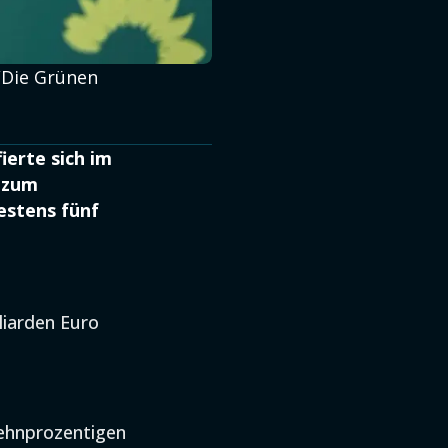
0/Die Grünen
ierte sich im
z zum
estens fünf
liarden Euro
zehnprozentigen