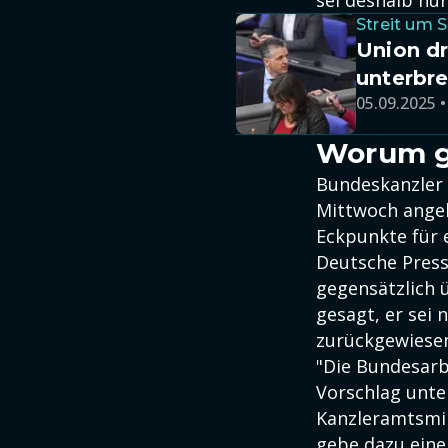
sei deshalb nu
Streit um 
Union d
unterbre
05.09.2025 •
Worum ge
Bundeskanzler 
Mittwoch angek
Eckpunkte für 
Deutsche Press
gegensätzlich 
gesagt, er sei 
zurückgewiese
"Die Bundesarb
Vorschlag unte
Kanzleramtsmin
gebe dazu eine 