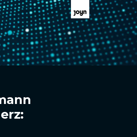
lmann
erz: