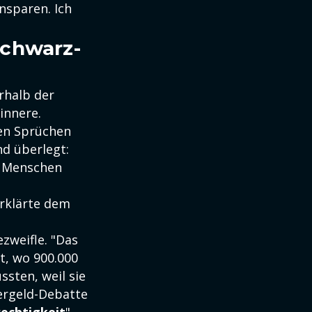
nsparen. Ich
Schwarz-
erhalb der
innere.
en Sprüchen
d überlegt:
e Menschen
erklärte dem
s
zweifle. "Das
ft, wo 900.000
ssten, weil sie
ergeld-Debatte