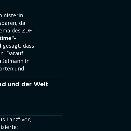
ministerin
sparen, da
Thema des ZDF-
time"-
 gesagt, dass
n. Darauf
Haßelmann in
orten und
nd und der Welt
s Lanz" vor,
zierte: