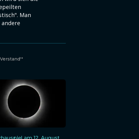
epeilten
stisch". Man
t andere
Verstand'"
hauspiel am 12. August