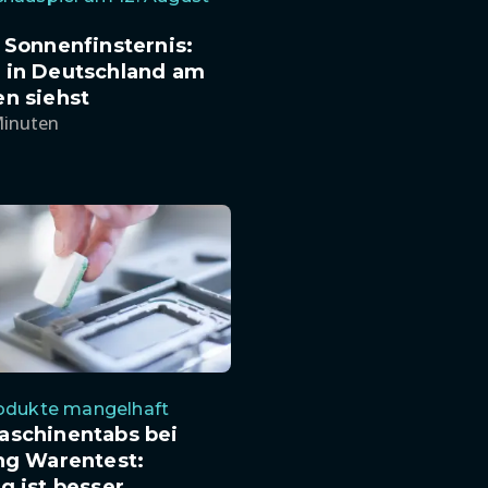
 Sonnenfinsternis:
 in Deutschland am
n siehst
Minuten
rodukte mangelhaft
aschinentabs bei
ng Warentest:
g ist besser