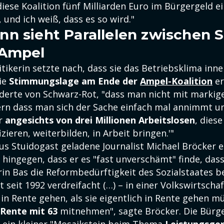
iese Koalition fünf Milliarden Euro im Bürgergeld ei
 und ich weiß, dass es so wird."
n sieht Parallelen zwischen 
 Ampel
tikerin setzte nach, dass sie das Betriebsklima inn
ie
Stimmungslage am Ende der
Ampel-Koalition
er
erte von Schwarz-Rot, "dass man nicht mit markig
ern dass man sich der Sache einfach mal annimmt un
ir
angesichts von drei Millionen Arbeitslosen
, dies
fizieren, weiterbilden, in Arbeit bringen.'"
aus Stuidogast geladene Journalist Michael Bröcker 
 hingegen, dass er es "fast unverschämt" finde, das
in Bas die Reformbedürftigkeit des Sozialstaates be
t seit 1992 verdreifacht (…) – in einer Volkswirtscha
n Rente gehen, als sie eigentlich in Rente gehen mü
Rente mit 63
mitnehmen", sagte Bröcker. Die Bürg