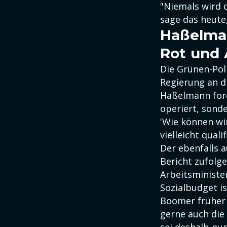
"Niemals wird d
sage das heute,
Haßelman
Rot und
Die Grünen-Poli
Regierung an d
Haßelmann ford
operiert, sond
'Wie können w
vielleicht quali
Der ebenfalls 
Bericht zufolge
Arbeitsminister
Sozialbudget is
Boomer früher i
gerne auch die