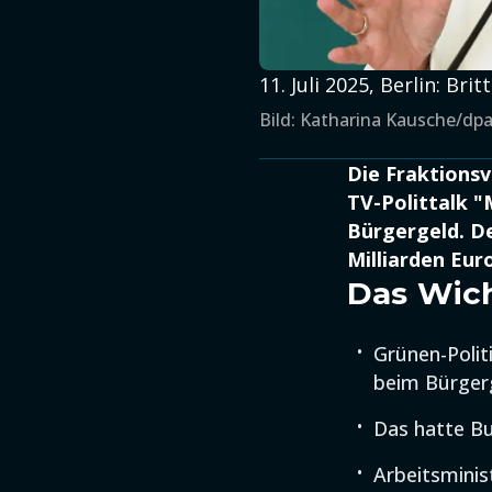
11. Juli 2025, Berlin: B
Bild: Katharina Kausche/dp
Die Fraktionsv
TV-Polittalk "
Bürgergeld. D
Milliarden Eur
Das Wich
Grünen-Polit
beim Bürgerg
Das hatte Bu
Arbeitsminis