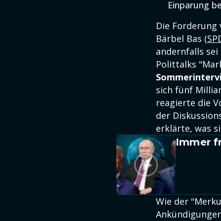
Einparung be
Die Forderung
Bärbel Bas (
SP
andernfalls sei
Polittalks "Ma
Sommerinterv
sich fünf Mill
reagierte die 
der Diskussio
erklärte, was 
Immer fr
Wie der "Merku
Ankündigungen 