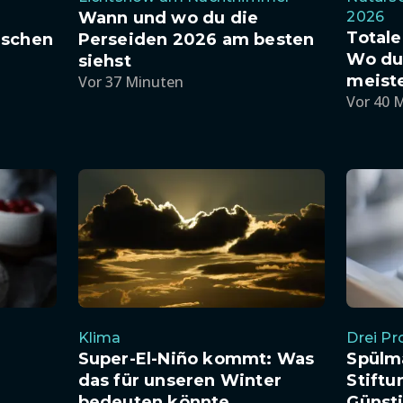
Wann und wo du die
2026
Totale
nschen
Perseiden 2026 am besten
Wo du
siehst
meiste
Vor 37 Minuten
Vor 40 
Klima
Drei P
Super-El-Niño kommt: Was
Spülm
s
das für unseren Winter
Stiftu
bedeuten könnte
Günsti