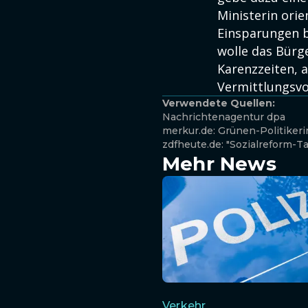
Ministerin orie
Einsparungen b
wolle das Bürg
Karenzzeiten, 
Vermittlungsvo
Verwendete Quellen:
Nachrichtenagentur dpa
merkur.de: Grünen-Politiker
zdfheute.de: "Sozialreform-Tal
Mehr News
Verkehr