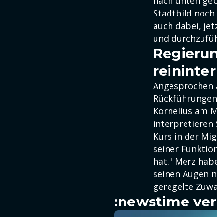
nach unten geb
Stadtbild noch
auch dabei, je
und durchzufüh
Regierun
reininte
Angesprochen 
Rückführungen 
Kornelius am Mi
interpretieren 
Kurs in der Mi
seiner Funktion
hat." Merz habe
seinen Augen n
geregelte Zuw
:newstime ver