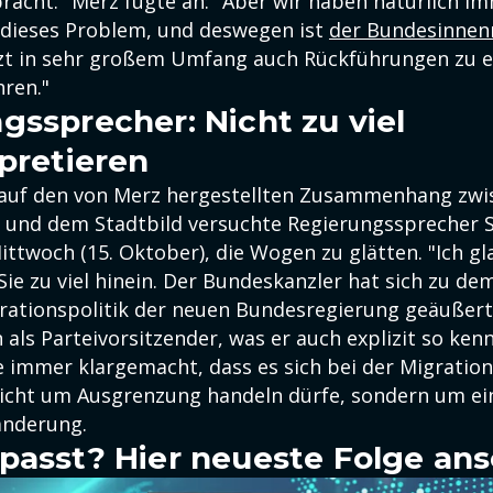
racht." Merz fügte an: "Aber wir haben natürlich i
 dieses Problem, und deswegen ist
der Bundesinnen
tzt in sehr großem Umfang auch Rückführungen zu 
ren."
gssprecher: Nicht zu viel
rpretieren
auf den von Merz hergestellten Zusammenhang zwi
und dem Stadtbild versuchte Regierungssprecher 
ttwoch (15. Oktober), die Wogen zu glätten. "Ich gl
Sie zu viel hinein. Der Bundeskanzler hat sich zu d
grationspolitik der neuen Bundesregierung geäußert 
 als Parteivorsitzender, was er auch explizit so ken
 immer klargemacht, dass es sich bei der Migrations
icht um Ausgrenzung handeln dürfe, sondern um ein
anderung.
passt? Hier neueste Folge an