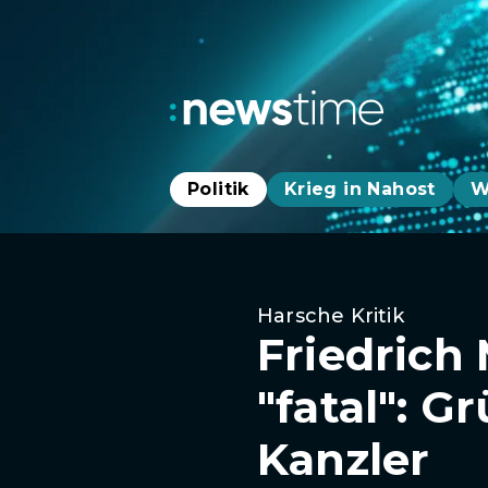
Politik
Krieg in Nahost
W
Harsche Kritik
Friedrich
"fatal": 
Kanzler