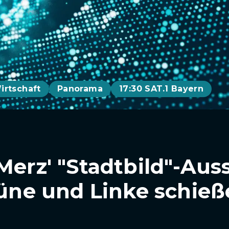
irtschaft
Panorama
17:30 SAT.1 Bayern
 Merz' "Stadtbild"-Aus
Grüne und Linke schie