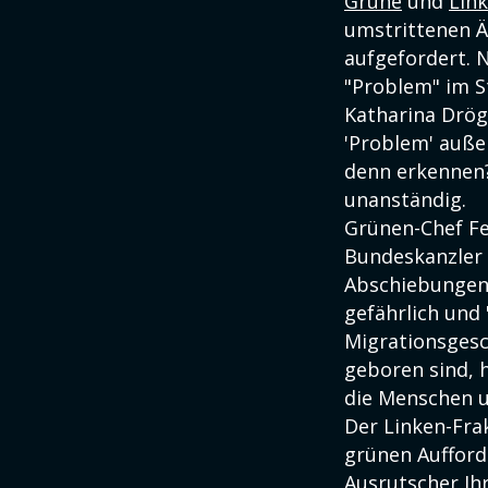
Grüne
und
Lin
umstrittenen Ä
aufgefordert.
"Problem" im S
Katharina Drö
'Problem' auße
denn erkennen?
unanständig.
Grünen-Chef Fe
Bundeskanzler 
Abschiebungen s
gefährlich und 
Migrationsgesc
geboren sind, h
die Menschen u
Der Linken-Fra
grünen Aufford
Ausrutscher Ih