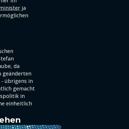
mmer im
minister
ja
ermöglichen
schen
Stefan
aube, da
em geänderten
‑ übrigens in
ntlich gemacht
politik in
e einheitlich
sehen