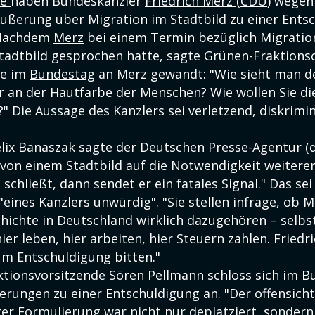
ke
haben Bundeskanzler
Friedrich Merz
(
CDU
) wegen
ußerung über Migration im Stadtbild zu einer Ents
 Nachdem
Merz
bei einem Termin bezüglich Migratio
tadtbild gesprochen hatte, sagte Grünen-Fraktions
ge im
Bundestag
an Merz gewandt: "Wie sieht man d
r an der Hautfarbe der Menschen? Wie wollen Sie di
" Die Aussage des Kanzlers sei verletzend, diskrimi
lix Banaszak sagte der Deutschen Presse-Agentur (
von einem Stadtbild auf die Notwendigkeit weitere
chließt, dann sendet er ein fatales Signal." Das sei
"eines Kanzlers unwürdig". "Sie stellen infrage, ob
hichte in Deutschland wirklich dazugehören – selbst
ier leben, hier arbeiten, hier Steuern zahlen. Friedr
m Entschuldigung bitten."
ktionsvorsitzende Sören Pellmann schloss sich im 
erungen zu einer Entschuldigung an. "Der offensicht
rer Formulierung war nicht nur deplatziert, sondern