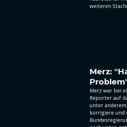
weiteren Stache
Merz: "H
Problem
Merz war bei e
Reporter auf d
unter anderem,
korrigiere und
Bundesregierun