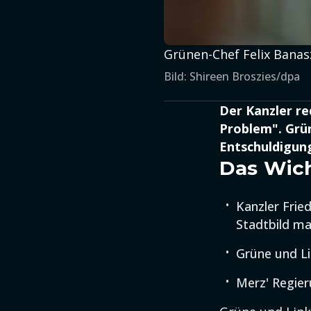
Grünen-Chef Felix Banasz
Bild: Shireen Broszies/dpa
Der Kanzler re
Problem". Grün
Entschuldigun
Das Wich
Kanzler Frie
Stadtbild mas
Grüne und Li
Merz' Regier