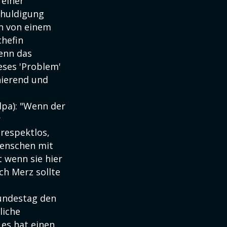
 einer
chuldigung
n von einem
chefin
enn das
eses 'Problem'
nierend und
dpa): "Wenn der
r
 respektlos,
 Menschen mit
 wenn sie hier
ich Merz sollte
Bundestag den
liche
 es hat einen