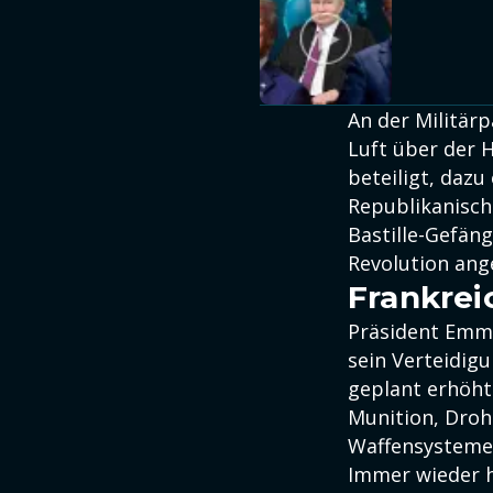
An der Militär
Luft über der H
beteiligt, daz
Republikanische
Bastille-Gefäng
Revolution ang
Frankrei
Präsident Emm
sein Verteidig
geplant erhöht
Munition, Droh
Waffensysteme 
Immer wieder h