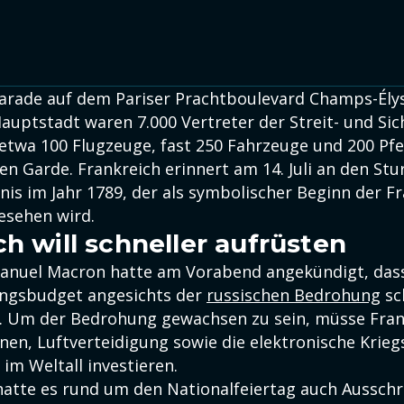
parade auf dem Pariser Prachtboulevard Champs-Élys
auptstadt waren 7.000 Vertreter der Streit- und Sic
u etwa 100 Flugzeuge, fast 250 Fahrzeuge und 200 Pf
n Garde. Frankreich erinnert am 14. Juli an den St
nis im Jahr 1789, der als symbolischer Beginn der F
esehen wird.
ch will schneller aufrüsten
anuel Macron hatte am Vorabend angekündigt, dass
ungsbudget angesichts der
russischen Bedrohung
sch
. Um der Bedrohung gewachsen zu sein, müsse Fran
nen, Luftverteidigung sowie die elektronische Krie
im Weltall investieren.
atte es rund um den Nationalfeiertag auch Aussch