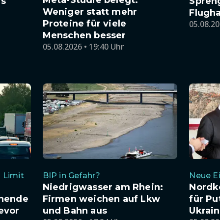
es
Spren
Weniger statt mehr
Flugha
Proteine für viele
05.08.20
Menschen besser
05.08.2026 • 19:40 Uhr
 Limit
BIP in Gefahr?
Neue Ei
Niedrigwasser am Rhein:
Nordk
enende
Firmen weichen auf Lkw
für Pu
evor
und Bahn aus
Ukrai