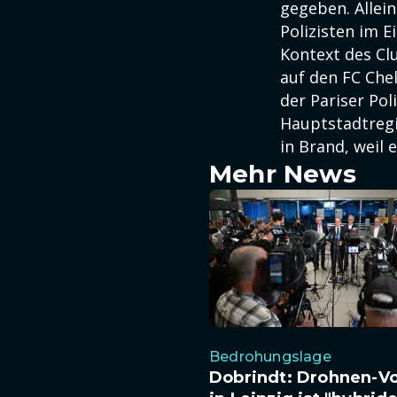
gegeben. Allei
Polizisten im E
Kontext des Cl
auf den FC Chel
der Pariser Po
Hauptstadtregi
in Brand, weil
Mehr News
Bedrohungslage
Dobrindt: Drohnen-Vo