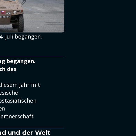
4. Juli begangen.
tag begangen.
ich des
 diesem Jahr mit
esische
ostasiatischen
en
Partnerschaft
nd und der Welt