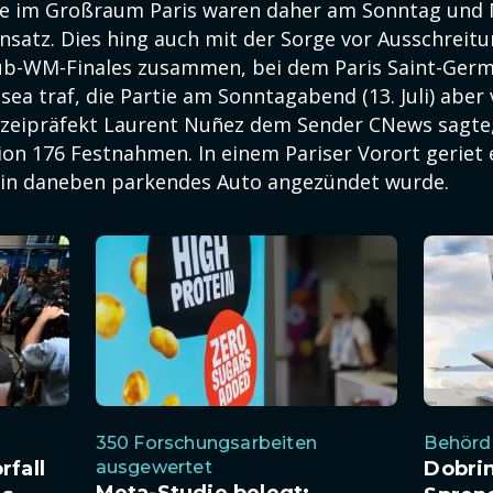
ne im Großraum Paris waren daher am Sonntag und
insatz. Dies hing auch mit der Sorge vor Ausschreit
ub-WM-Finales zusammen, bei dem Paris Saint-Germ
sea traf, die Partie am Sonntagabend (13. Juli) aber v
lizeipräfekt Laurent Nuñez dem Sender CNews sagte,
on 176 Festnahmen. In einem Pariser Vorort geriet 
 ein daneben parkendes Auto angezündet wurde.
350 Forschungsarbeiten
Behörde
rfall
ausgewertet
Dobri
Meta-Studie belegt: