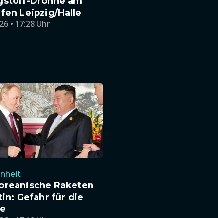
gstoff-Drohne am
fen Leipzig/Halle
26 • 17:28 Uhr
nheit
oreanische Raketen
tin: Gefahr für die
ne