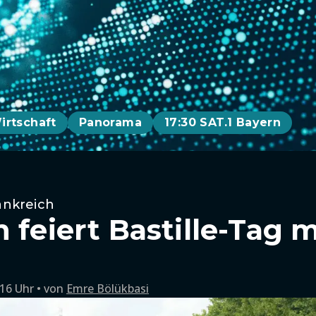
irtschaft
Panorama
17:30 SAT.1 Bayern
ankreich
 feiert Bastille-Tag m
:16 Uhr
von
Emre Bölükbasi