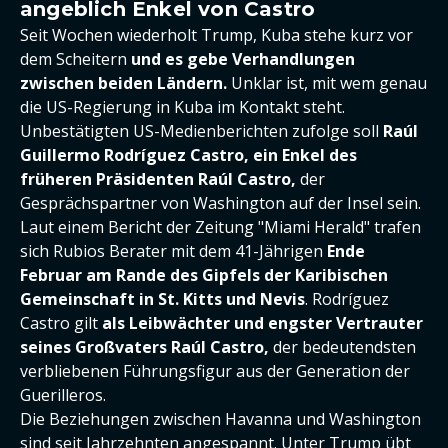
angeblich Enkel von Castro
Seit Wochen wiederholt Trump, Kuba stehe kurz vor
dem Scheitern
und es gebe Verhandlungen
zwischen beiden Ländern.
Unklar ist, mit wem genau
die US-Regierung in Kuba im Kontakt steht.
Unbestätigten US-Medienberichten zufolge soll
Raúl
Guillermo Rodríguez Castro, ein Enkel des
früheren Präsidenten Raúl Castro,
der
Gesprächspartner von Washington auf der Insel sein.
Laut einem Bericht der Zeitung "Miami Herald" trafen
sich Rubios Berater mit dem 41-Jährigen
Ende
Februar am Rande des Gipfels der Karibischen
Gemeinschaft in St. Kitts und Nevis
. Rodríguez
Castro gilt
als Leibwächter und engster Vertrauter
seines Großvaters Raúl Castro,
der bedeutendsten
verbliebenen Führungsfigur aus der Generation der
Guerilleros.
Die Beziehungen zwischen Havanna und Washington
sind seit Jahrzehnten angespannt. Unter Trump übt