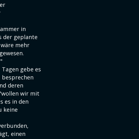
er
r
kammer in
s der geplante
a wäre mehr
 gewesen.
"
n Tagen gebe es
ne besprechen
und deren
"wollen wir mit
s es in den
u keine
 verbunden,
ägt, einen