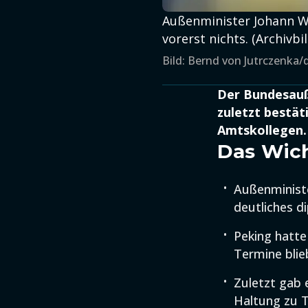
Außenminister Johann W
vorerst nichts. (Archivbil
Bild: Bernd von Jutrczenka/
Der Bundesauß
zuletzt bestät
Amtskollegen. 
Das Wich
Außenministe
deutliches d
Peking hatte
Termine blie
Zuletzt gab 
Haltung zu T