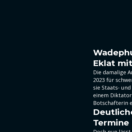
Wadephul
Eklat mi
Die damalige 
2023 für schwe
sie Staats- und
einem Diktator
Botschafterin e
Deutlich
Termine 
Doch nun lässt