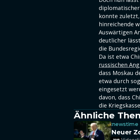
diplomatischer 
konnte zuletzt
hinreichende we
Auswärtigen Am
deutlicher läss
die Bundesregi
Da ist etwa Chi
russischen Angr
dass Moskau de
etwa durch soge
eingesetzt wer
davon, dass Ch
die Kriegskass
Ähnliche The
:newstime
Neuer Z
Videocli