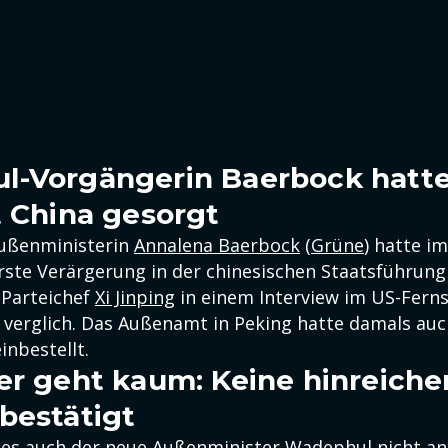
-Vorgängerin Baerbock hatte
t China gesorgt
Außenministerin
Annalena Baerbock
(
Grüne
) hatte i
rste Verärgerung in der chinesischen Staatsführung 
 Parteichef
Xi Jinping
in einem Interview im US-Fern
 verglich. Das Außenamt in Peking hatte damals auc
inbestellt.
er geht kaum: Keine hinreich
bestätigt
 es auch der neue Außenminister
Wadephul
nicht an