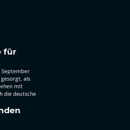
 für
m September
gesorgt, als
sehen mit
h die deutsche
enden