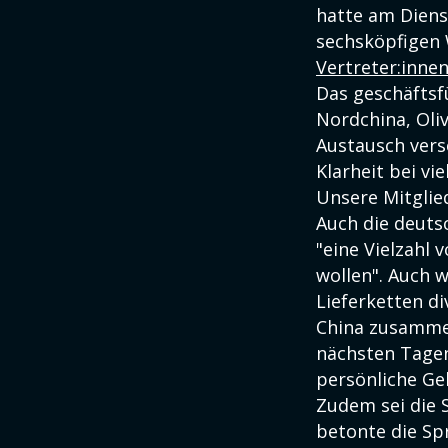
hatte am Diens
sechsköpfigen 
Vertreter:inne
Das geschäfts
Nordchina, Oli
Austausch vers
Klarheit bei vi
Unsere Mitglied
Auch die deuts
"eine Vielzahl
wollen". Auch 
Lieferketten di
China zusammen
nächsten Tagen
persönliche Ge
Zudem sei die 
betonte die Spr