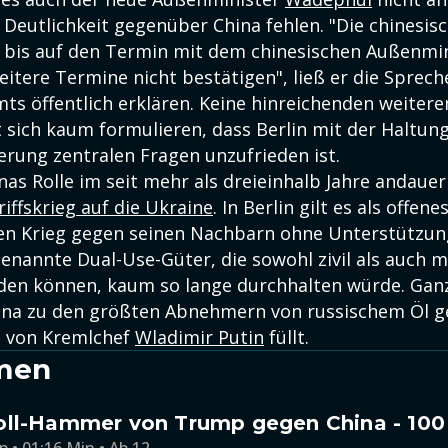
Deutlichkeit gegenüber China fehlen. "Die chinesisc
, bis auf den Termin mit dem chinesischen Außenmin
itere Termine nicht bestätigen", ließ er die Sprech
ts öffentlich erklären. Keine hinreichenden weitere
t sich kaum formulieren, dass Berlin mit der Haltung
erung zentralen Fragen unzufrieden ist.
nas Rolle im seit mehr als dreieinhalb Jahre andaue
iffskrieg auf die Ukraine
. In Berlin gilt es als offen
n Krieg gegen seinen Nachbarn ohne Unterstützun
nannte Dual-Use-Güter, die sowohl zivil als auch mi
den können, kaum so lange durchhalten würde. Gan
ina zu den größten Abnehmern von russischem Öl g
e von Kremlchef
Wladimir Putin
füllt.
men
oll-Hammer von Trump gegen China - 100
p • 01:16 Min • Ab 12