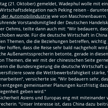
tag (21. Oktober) gemeldet, Wadephul wolle mit ein
Wirtschaftsdelegation nach Peking reisen - darunte
n der Automobilindustrie
wie von Maschinenbauern.
führende Vorstandsmitglied der Deutschen Handels
ver Oehms, teilte dann auch mit: "Wir bedauern, das
choben wurde. Für die deutsche Wirtschaft in Chin
elen Themen, die die Beziehungen betreffen, wichtig
er hoffen, dass die Reise sehr bald nachgeholt wird.
che Außenamtssprecherin betonte, gerade in diese
 von Themen, die wir mit der chinesischen Seite ger
wenn die Bundesregierung die deutsche Wirtschaft 
versifiziere sowie die Wettbewerbsfähigkeit stärke, 
arbeiten", versicherte sie. "Wir bedauern sehr, das
 entgegen gemeinsamer Planungen kurzfristig daz
legenheit geben wird."
Sicherheit Asiens und Europas eng mit miteinander
echerin. "Unser Interesse ist, dass China dazu beitr