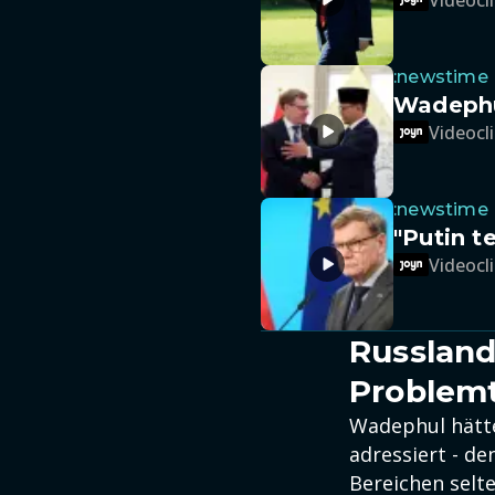
:newstime
Wadephul
Videocli
:newstime
"Putin t
Videocli
Russland
Problem
Wadephul hätte
adressiert - d
Bereichen selt