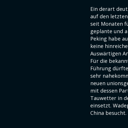
Ein derart deut
auf den letzte
seit Monaten f
geplante und ak
Peking habe au
keine hinreich
Auswärtigen Am
Für die bekann
Führung dürfte
sehr nahekomme
neuen unionsge
mit dessen Par
Tauwetter in 
einsetzt. Wade
China besucht.