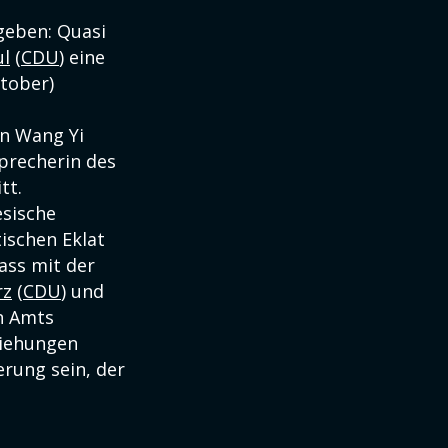
egeben: Quasi
l
(
CDU
) eine
ktober)
en Wang Yi
precherin des
tt.
sische
ischen Eklat
ass mit der
rz
(
CDU
) und
n Amts
ziehungen
erung sein, der