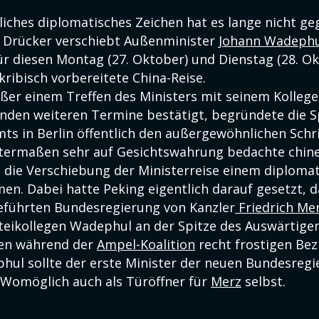
liches diplomatisches Zeichen hat es lange nicht g
n Drücker verschiebt Außenminister
Johann Wadephu
ür diesen Montag (27. Oktober) und Dienstag (28. O
ribisch vorbereitete China-Reise.
ßer einem Treffen des Ministers mit seinem Kolleg
enden weiteren Termine bestätigt, begründete die S
ts in Berlin öffentlich den außergewöhnlichen Schri
termaßen sehr auf Gesichtswahrung bedachte chine
 die Verschiebung der Ministerreise einem diplomat
n. Dabei hatte Peking eigentlich darauf gesetzt, d
führten Bundesregierung von Kanzler
Friedrich Me
teikollegen Wadephul an der Spitze des Auswärtige
den während der
Ampel-Koalition
recht frostigen Be
phul sollte der erste Minister der neuen Bundesregi
 Womöglich auch als Türöffner für
Merz
selbst.