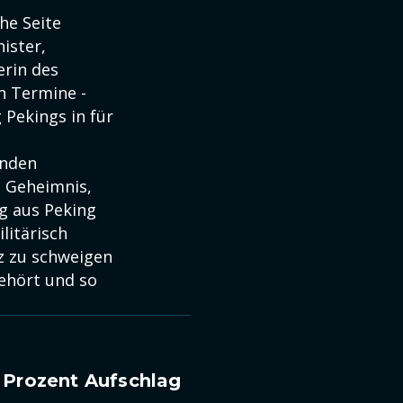
he Seite
ister,
erin des
n Termine -
 Pekings in für
rnden
es Geheimnis,
g aus Peking
litärisch
z zu schweigen
ehört und so
 Prozent Aufschlag