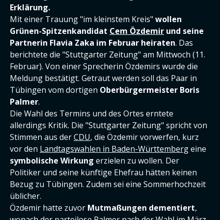
Erklärung.
Mit einer Trauung "im kleinstem Kreis"
wollen
Grünen-Spitzenkandidat
Cem Özdemir
und seine
Partnerin Flavia Zaka im Februar heiraten
. Das
berichtete die "Stuttgarter Zeitung" am Mittwoch (11.
Februar). Von einer Sprecherin Özdemirs wurde die
Meldung bestätigt. Getraut werden soll das Paar in
Tübingen vom dortigen
Oberbürgermeister Boris
Palmer
.
Die Wahl des Termins und des Ortes erntete
allerdings Kritik. Die "Stuttgarter Zeitung" spricht von
Stimmen aus der
CDU
, die Özdemir vorwerfen, kurz
vor den
Landtagswahlen in Baden-Württemberg
eine
symbolische Wirkung
erzielen zu wollen. Der
Politiker und seine künftige Ehefrau hätten keinen
Bezug zu Tübingen. Zudem sei eine Sommerhochzeit
üblicher.
Özdemir hatte zuvor
Mutmaßungen dementiert
,
wonach der parteilose Palmer nach der Wahl im März