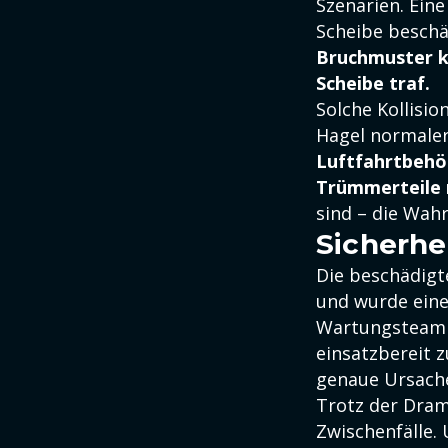
Szenarien. Eine
Scheibe besch
Bruchmuster k
Scheibe traf.
Solche Kollisi
Hagel normaler
Luftfahrtbehö
Trümmerteile 
sind – die Wahrs
Sicherhe
Die beschädigt
und wurde eine
Wartungsteam d
einsatzbereit 
genaue Ursache
Trotz der Drama
Zwischenfälle. 