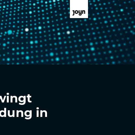
wingt
ndung in