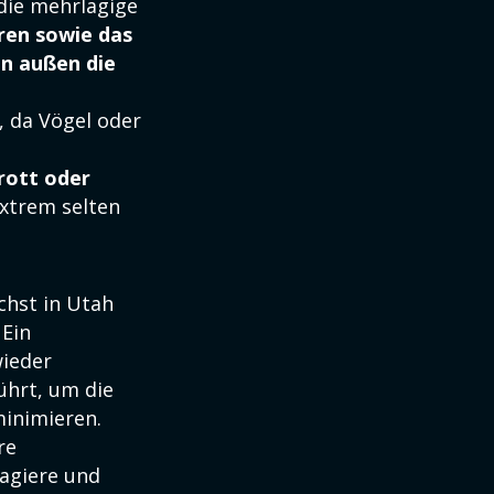
 die mehrlagige
ren sowie das
on außen die
, da Vögel oder
rott oder
extrem selten
chst in Utah
 Ein
wieder
ührt, um die
minimieren.
re
sagiere und