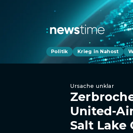
Politik
Krieg in Nahost
W
Ursache unklar
Zerbroche
United-Ai
Salt Lake 