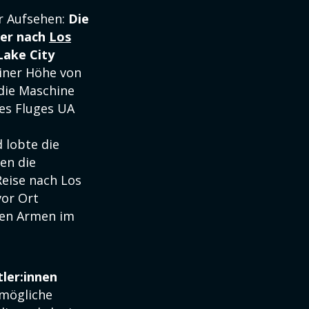
ür Aufsehen:
Die
ver nach
Los
Lake City
iner Höhe von
 die Maschine
des Fluges UA
d lobte die
en die
eise nach Los
vor Ort
nden Armen im
tler:innen
 mögliche