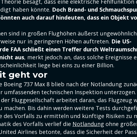
 Theorie besagt, dass eine elektrische Fehlfunktion
ädigt haben könnte.
Doch Brand- und Schmauchspu
önnten auch darauf hindeuten, dass ein Objekt v
onen sind in großen Flughöhen äußerst ungewöhnlich
weise nur in geringeren Höhen auftreten.
Die US-
rde FAA schließt einen Treffer durch Weltraumsch
nicht aus
, merkt jedoch an, dass solche Ereignisse 
cheinlichkeit liege bei eins zu einer Billion.
it geht vor
e Boeing 737 Max 8 blieb nach der Notlandung zunä
r umfassenden technischen Inspektion unterzogen.
er Fluggesellschaft arbeitet daran, das Flugzeug 
zu machen. Bis dahin werden weitere Tests durchgef
 des Vorfalls zu ermitteln und künftige Risiken zu 
tik des Vorfalls verlief die
Notlandung
ohne größe
United Airlines betonte, dass die Sicherheit der Pas