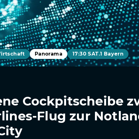
irtschaft
Panorama
17:30 SAT.1 Bayern
ne Cockpitscheibe z
rlines-Flug zur Notla
City