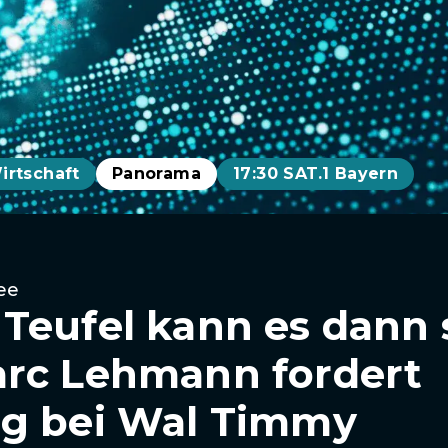
irtschaft
Panorama
17:30 SAT.1 Bayern
ee
Teufel kann es dann s
rc Lehmann fordert
ng bei Wal Timmy