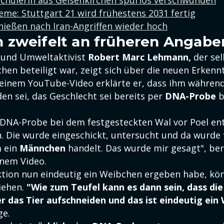
Schülerin aus Gelsenkirchen spurlos verschwunden
me: Stuttgart 21 wird frühestens 2031 fertig
hießen nach Iran-Angriffen wieder hoch
zweifelt an früheren Angabe
 und Umweltaktivist
Robert Marc Lehmann,
der sel
hen beteiligt war, zeigt sich über die neuen Erkenn
 einem YouTube-Video erklärte er, dass ihm während
en sei, das Geschlecht sei bereits per
DNA-Probe
b
 DNA-Probe bei dem festgesteckten Wal vor Poel e
n. Die wurde eingeschickt, untersucht und da wurde f
m ein
Männchen
handelt. Das wurde mir gesagt", ber
nem Video.
tion nun eindeutig ein Weibchen ergeben habe, kö
ziehen.
"Wie zum Teufel kann es dann sein, dass die
r das Tier aufschneiden und das ist eindeutig ein
ge.