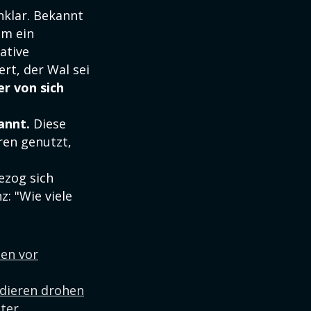
nklar. Bekannt
um ein
ative
rt, der Wal sei
r von sich
annt.
Diese
ren genutzt,
ezog sich
: "Wie viele
en vor
dieren drohen
iter