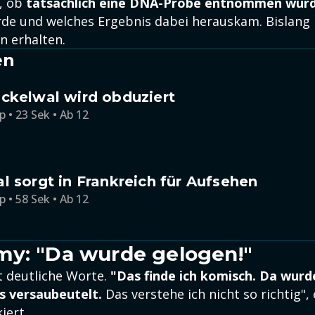
n, ob
tatsächlich eine DNA-Probe entnommen wurd
de und welches Ergebnis dabei herauskam. Bislang 
n erhalten.
en
ckelwal wird obduziert
p • 23 Sek • Ab 12
l sorgt in Frankreich für Aufsehen
p • 58 Sek • Ab 12
y: "Da wurde gelogen!"
 deutliche Worte.
"Das finde ich komisch. Da wurd
s versaubeutelt.
Das verstehe ich nicht so richtig", 
iert.