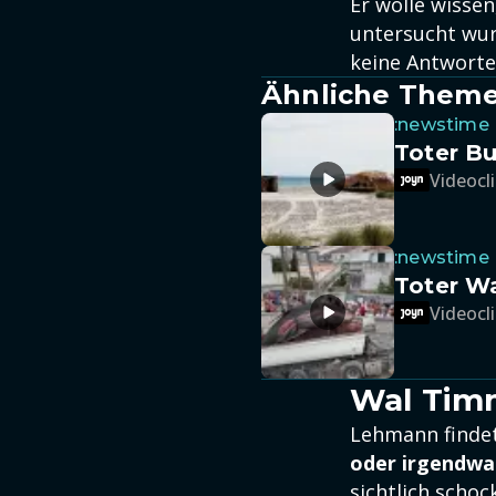
Er wolle wisse
untersucht wur
keine Antworte
Ähnliche Them
:newstime
Toter Bu
Videocli
:newstime
Toter Wa
Videocli
Wal Timm
Lehmann findet
oder irgendwa
sichtlich schock