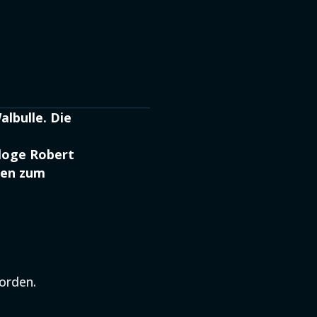
lbulle. Die
ologe Robert
aben zum
orden.
e