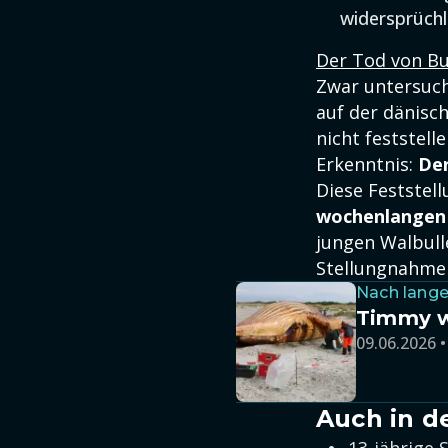
widersprüchl
Der Tod von Bu
Zwar untersuch
auf der dänisc
nicht feststel
Erkenntnis:
Der
Diese Feststel
wochenlangen 
jungen Walbull
Stellungnahmen
Nach lang
Timmy wi
09.06.2026 •
Auch in d