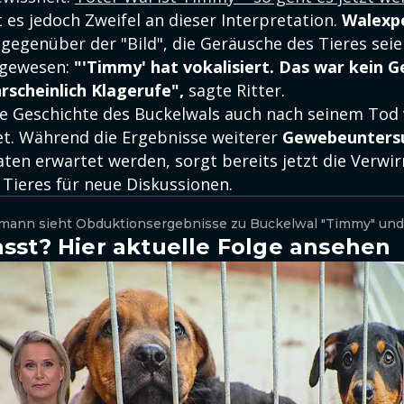
 es jedoch Zweifel an dieser Interpretation.
Walexp
 gegenüber der "Bild", die Geräusche des Tieres sei
 gewesen:
"'Timmy' hat vokalisiert. Das war kein 
scheinlich Klagerufe",
sagte Ritter.
ie Geschichte des Buckelwals auch nach seinem Tod
et. Während die Ergebnisse weiterer
Gewebeunters
aten erwartet werden, sorgt bereits jetzt die Verwi
 Tieres für neue Diskussionen.
mann sieht Obduktionsergebnisse zu Buckelwal "Timmy" und 
sst? Hier aktuelle Folge ansehen