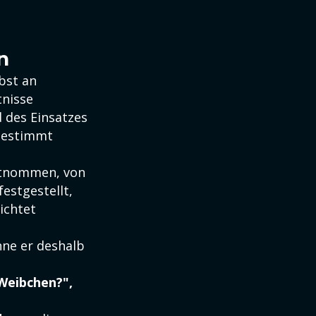
n
bst an
tnisse
 des Einsatzes
estimmt
ntnommen, von
estgestellt,
ichtet
nne er deshalb
 Weibchen?",