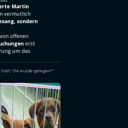
erte Martin
en vermutlich
Gesang, sondern
 von offenen
uchungen
erst
rrung um das
tobt: 'Da wurde gelogen'"