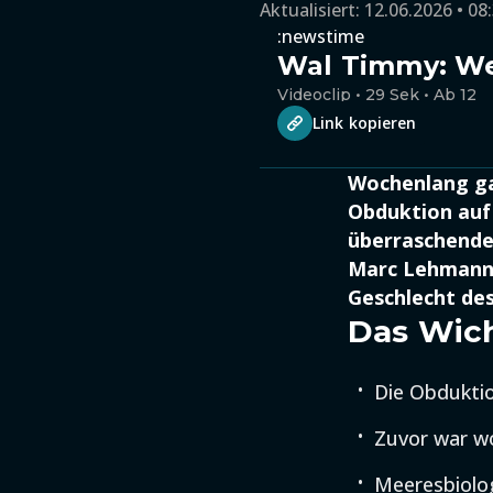
Aktualisiert:
12.06.2026 • 08
:newstime
Wal Timmy: We
Videoclip • 29 Sek • Ab 12
Link kopieren
Wochenlang ga
Obduktion auf 
überraschende
Marc Lehmann z
Geschlecht des
Das Wich
Die Obduktio
Zuvor war w
Meeresbiolo