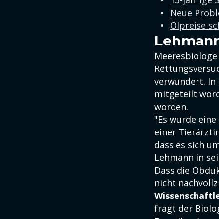
13-jährige 
Neue Proble
Ölpreise sc
Lehmann 
Meeresbiologe
Rettungsversuc
verwundert. In
mitgeteilt word
worden.
"Es wurde eine
einer Tierärzti
dass es sich u
Lehmann in sei
Dass die Obduk
nicht nachvoll
Wissenschaftle
fragt der Biolo