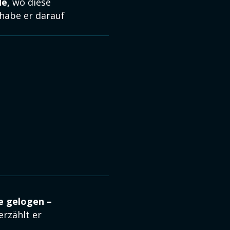
e,
wo diese
habe er darauf
e gelogen –
erzählt er