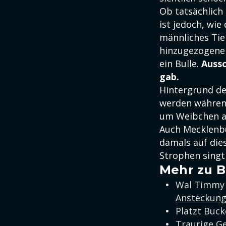
Ob tatsächlich
ist jedoch, wi
männliches Tie
hinzugezogen
ein Bulle.
Aussc
gab.
Hintergrund d
werden während
um Weibchen a
Auch Mecklen
damals auf dies
Strophen singt
Mehr zu B
Wal Timmy w
Ansteckung
Platzt Buc
Traurige G