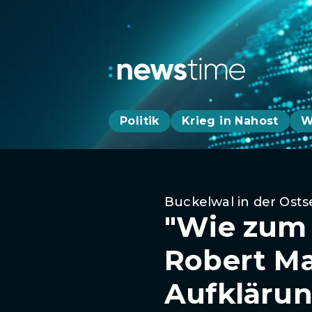
Politik
Krieg in Nahost
W
Buckelwal in der Osts
"Wie zum 
Robert Ma
Aufkläru