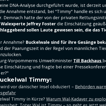
 eine DNA-Analyse durchgeführt wurde, ist derzeit u
e die Annahme entstand, bei "Timmy" handle es sich 
r. Demnach hatte der von der privaten Rettungsiniti
e
Walexperte Jeffrey Foster
die Einschätzung geäuße
hlaggebend sollen Laute gewesen sein, die das Tie
er Annahme?
Buckelwale sind für ihre Gesänge bek
 der Paarungszeit in der Regel von männlichen Tie
nzulocken.
burg-Vorpommerns Umweltminister
Till Backhaus
b
e Einschätzung und fragte bei einer Pressekonferenz
 er?"
uckelwal Timmy:
ird vor dänischer Insel obduziert –
Behörden warn
sgefahr
kelwal Timmy in Kürze?
Warum Wal-Kadaver zu explo
ewissheit:
Toter Wal ist Timmy – so geht es jetzt we