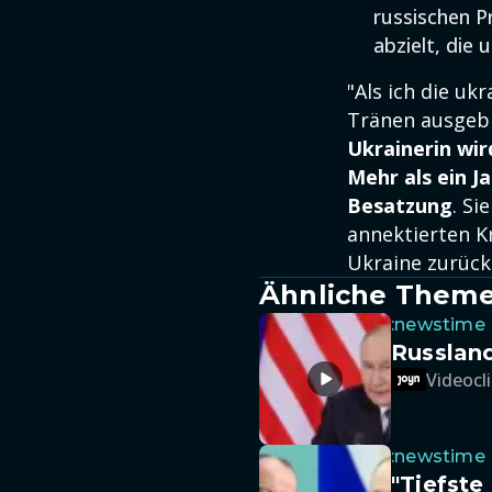
russischen P
abzielt, die 
"Als ich die uk
Tränen ausgebro
Ukrainerin wir
Mehr als ein J
Besatzung
. Si
annektierten Kr
Ukraine zurück
Ähnliche Them
:newstime
Russlan
Videocli
:newstime
"Tiefste