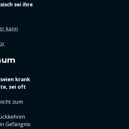
isch sei ihre
er kann
or
kaum
 seien krank
e, sei oft
nicht zum
rückkehren
in Gefängnis