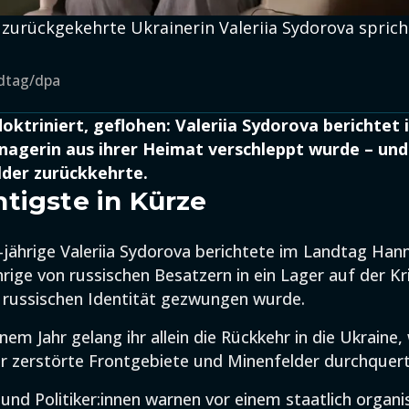
 zurückgekehrte Ukrainerin Valeriia Sydorova spric
ndtag/dpa
doktriniert, geflohen: Valeriia Sydorova berichtet
enagerin aus ihrer Heimat verschleppt wurde – und 
lder zurückkehrte.
tigste in Kürze
-jährige Valeriia Sydorova berichtete im Landtag Hann
hrige von russischen Besatzern in ein Lager auf der K
 russischen Identität gezwungen wurde.
em Jahr gelang ihr allein die Rückkehr in die Ukraine,
 zerstörte Frontgebiete und Minenfelder durchquert
 und Politiker:innen warnen vor einem staatlich organi