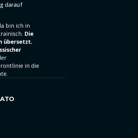
ng darauf
a bin ich in
rainisch.
Die
n übersetzt.
ssischer
der
ontlinie in die
te.
NATO