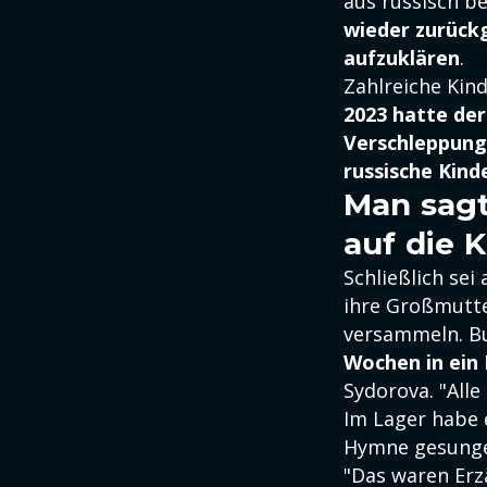
aus russisch b
wieder zurückge
aufzuklären
.
Zahlreiche Kin
2023 hatte der
Verschleppung
russische Kin
Man sagt
auf die 
Schließlich sei
ihre Großmutter
versammeln. Bu
Wochen in ein 
Sydorova. "Alle
Im Lager habe 
Hymne gesungen
"Das waren Erz