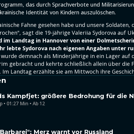
rogramm, das durch Sprachverbote und Militarisieru
ukrainische Identität von Kindern auszulöschen.
rainische Fahne gesehen habe und unsere Soldaten, d
chen", sagt die 19-jährige Valeriia Sydorova auf Uk
d im Landtag in Hannover von einer Dolmetscheri
ahr lebte Sydorova nach eigenen Angaben unter ru
e wurde demnach als Minderjährige in ein Lager auf 
im gebracht und kehrte schließlich allein über die Fr
. Im Landtag erzählte sie am Mittwoch ihre Geschich
en
ds Kampfjet: größere Bedrohung für die 
p • 01:27 Min • Ab 12
 Barbarei": Merz warnt vor Russland