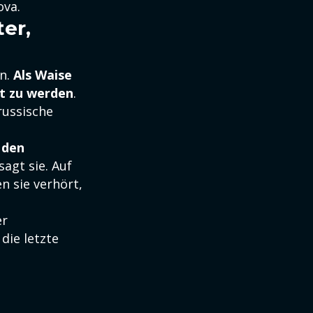
ova.
er,
en.
Als Waise
rt zu werden
.
russische
 den
agt sie. Auf
n sie verhört,
er
 die letzte