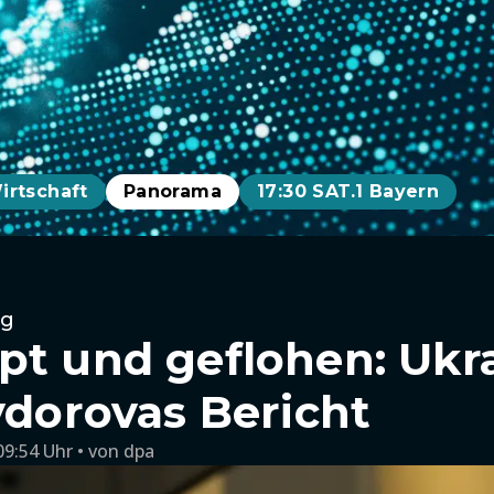
irtschaft
Panorama
17:30 SAT.1 Bayern
eg
pt und geflohen: Ukr
ydorovas Bericht
09:54 Uhr
von
dpa