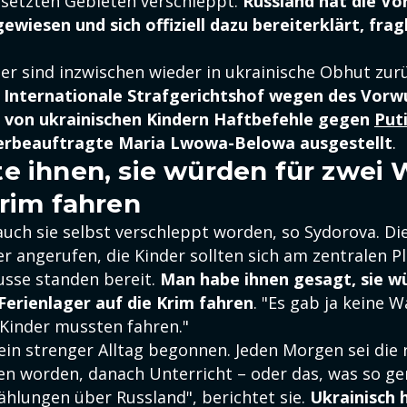
esetzten Gebieten verschleppt.
Russland hat die V
wiesen und sich offiziell dazu bereiterklärt, fragl
der sind inzwischen wieder in ukrainische Obhut zur
 Internationale Strafgerichtshof wegen des Vorw
 von ukrainischen Kindern Haftbefehle gegen
Put
derbeauftragte Maria Lwowa-Belowa ausgestellt
.
e ihnen, sie würden für zwei
Krim fahren
 auch sie selbst verschleppt worden, so Sydorova. Di
 angerufen, die Kinder sollten sich am zentralen Pl
sse standen bereit.
Man habe ihnen gesagt, sie w
Ferienlager auf die Krim fahren
. "Es gab ja keine W
 Kinder mussten fahren."
ein strenger Alltag begonnen. Jeden Morgen sei die 
 worden, danach Unterricht – oder das, was so ge
ählungen über Russland", berichtet sie.
Ukrainisch