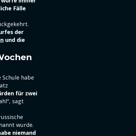
orwürfe immer
iche Fälle
ückgekehrt.
urfes der
in
und die
 Wochen
e Schule habe
atz
ürden für zwei
ahl", sagt
russische
nannt wurde.
 habe niemand