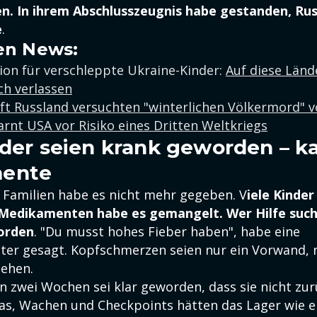
n. In ihrem Abschlusszeugnis habe gestanden, Russ
e
.
en News:
ion für verschleppte Ukraine-Kinder:
Auf diese Länd
ch verlassen
ft Russland versuchten "winterlichen Völkermord" v
rnt USA vor Risiko eines Dritten Weltkriegs
nder seien krank geworden – 
ente
 Familien habe es nicht mehr gegeben. V
iele Kinder
Medikamenten habe es gemangelt. Wer Hilfe sucht
orden
. "Du musst hohes Fieber haben", habe eine
er gesagt. Kopfschmerzen seien nur ein Vorwand, 
gehen.
n zwei Wochen sei klar geworden, dass sie nicht zu
s, Wachen und Checkpoints hätten das Lager wie e