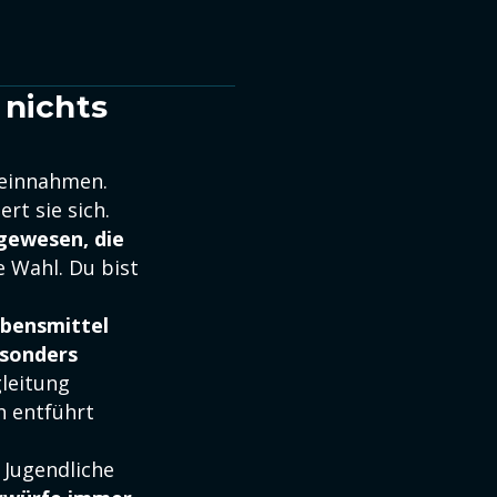
 nichts
 einnahmen.
rt sie sich.
gewesen, die
e Wahl. Du bist
bensmittel
esonders
gleitung
h entführt
 Jugendliche